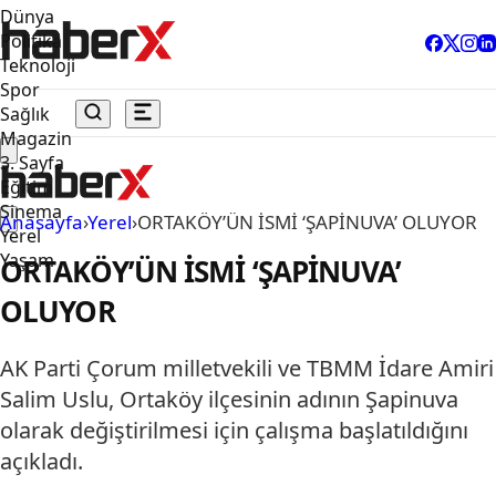
Dünya
Politika
Teknoloji
Spor
Sağlık
Magazin
3. Sayfa
Eğitim
Sinema
Anasayfa
›
Yerel
›
ORTAKÖY’ÜN İSMİ ‘ŞAPİNUVA’ OLUYOR
Yerel
Yaşam
ORTAKÖY’ÜN İSMİ ‘ŞAPİNUVA’
OLUYOR
AK Parti Çorum milletvekili ve TBMM İdare Amiri
Salim Uslu, Ortaköy ilçesinin adının Şapinuva
olarak değiştirilmesi için çalışma başlatıldığını
açıkladı.