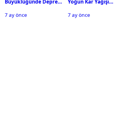
Büyüklüğünde Deprem
Yoğun Kar Yağışı
Oldu
Nedeniyle Okullar Yarın
7 ay önce
7 ay önce
Tatil