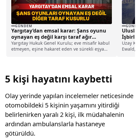
GÜNDEM
GÜNDE
Yargıtay’dan emsal karar: Şans oyunu
Ulusla
oynayan eş değil karşı taraf ağır
İşbirliğ
kusurlu sayıldı
Yargıtay Hukuk Genel Kurulu; eve misafir kabul
Uzay Kaş
etmeyen, eşine hakaret eden ve sürekli eşya
Ewald, U
değiştirerek masraf çıkaran kadını ağır kusurlu
karşılaşı
sayarak, kadının eşine tazminat ödemesine
karar verdi.
5 kişi hayatını kaybetti
Olay yerinde yapılan incelemeler neticesinde
otomobildeki 5 kişinin yaşamını yitirdiği
belirlenirken yaralı 2 kişi, ilk müdahalenin
ardından ambulanslarla hastaneye
götürüldü.