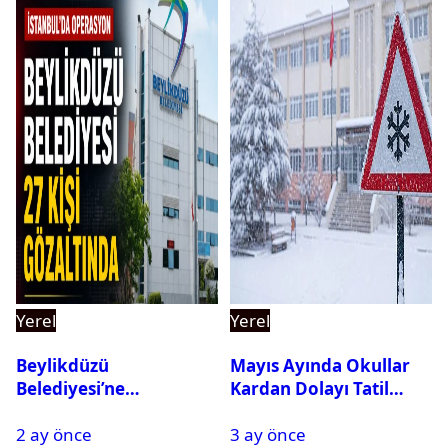
Yerel
Yerel
Beylikdüzü
Mayıs Ayında Okullar
Belediyesi’ne
Kardan Dolayı Tatil
Operasyon: 27 Kişi
Edildi
2 ay önce
3 ay önce
Gözaltına Alındı