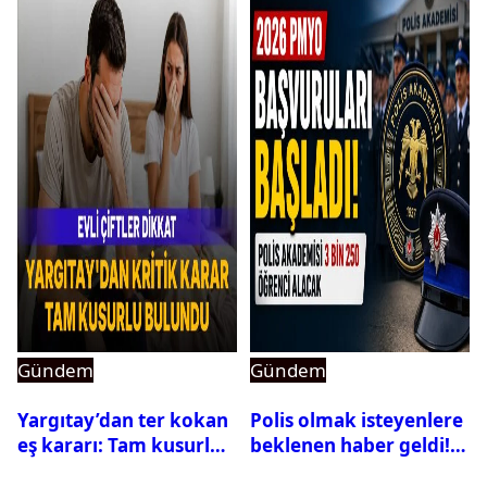
Gündem
Gündem
Yargıtay’dan ter kokan
Polis olmak isteyenlere
eş kararı: Tam kusurlu
beklenen haber geldi!
bulundu
PMYO başvuruları açıldı