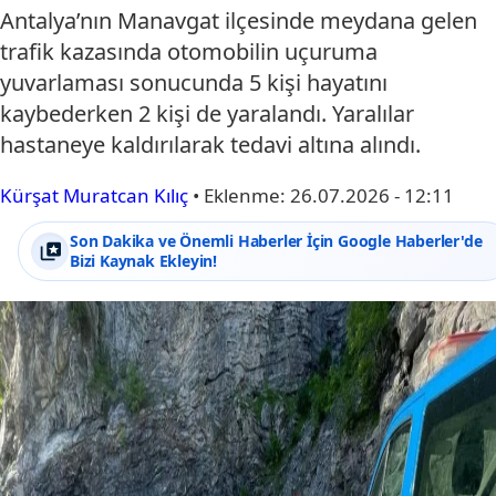
Antalya’nın Manavgat ilçesinde meydana gelen
trafik kazasında otomobilin uçuruma
yuvarlaması sonucunda 5 kişi hayatını
kaybederken 2 kişi de yaralandı. Yaralılar
hastaneye kaldırılarak tedavi altına alındı.
Kürşat Muratcan Kılıç
•
Eklenme:
26.07.2026 - 12:11
Son Dakika ve Önemli Haberler İçin Google Haberler'de
Bizi Kaynak Ekleyin!