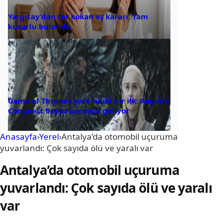
Yargıtay’dan ter kokan eş kararı: Tam
kusurlu bulundu
Game of Thrones evreninde bir ilk: Aegon’s
Conquest beyaz perdeye geliyor
Anasayfa
›
Yerel
›
Antalya’da otomobil uçuruma
yuvarlandı: Çok sayıda ölü ve yaralı var
Antalya’da otomobil uçuruma
yuvarlandı: Çok sayıda ölü ve yaralı
var