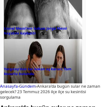
Lionel Messi’nin babası Jorge Messi
hayatını kaybetti
Yargıtay’dan ter kokan eş kararı: Tam
kusurlu bulundu
Anasayfa
›
Gündem
›
Ankara’da bugün sular ne zaman
gelecek? 23 Temmuz 2026 ilçe ilçe su kesintisi
sorgulama