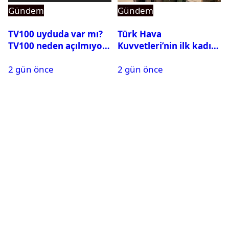
Gündem
Gündem
TV100 uyduda var mı?
Türk Hava
TV100 neden açılmıyor?
Kuvvetleri’nin ilk kadın
generali Özlem
2 gün önce
2 gün önce
Karapınar hakkında
dikkat çeken detay
ortaya çıktı