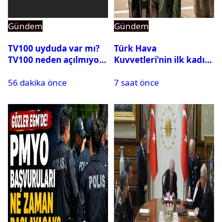
Gündem
Gündem
TV100 uyduda var mı?
Türk Hava
TV100 neden açılmıyor?
Kuvvetleri’nin ilk kadın
generali Özlem
56 dakika önce
7 saat önce
Karapınar hakkında
dikkat çeken detay
ortaya çıktı