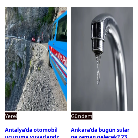
Yerel
Gündem
Antalya’da otomobil
Ankara’da bugün sular
uçuruma yuvarlandı:
ne zaman gelecek? 23