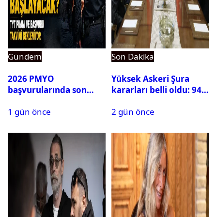
Gündem
Son Dakika
2026 PMYO
Yüksek Askeri Şura
başvurularında son
kararları belli oldu: 94
durum ne?
isim terfi etti
1 gün önce
2 gün önce