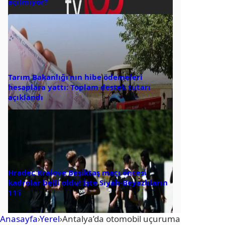
açılmıyor?
Tarım Bakanlığı’nın hibe ödemeleri
hesaplara yattı: Toplam destek tutarı
açıklandı
Hradec Kralove Beşiktaş maçı öncesi
kadrolar belli oldu! İşte Siyah-Beyazlıların
11’i
Anasayfa
›
Yerel
›
Antalya’da otomobil uçuruma