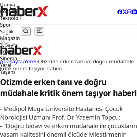
Dünya
Politika
Teknoloji
Spor
Sağlık
Magazin
3. Sayfa
Eğitim
Sinema
Anasayfa
›
Yerel
›
Otizmde erken tanı ve doğru müdahale
Yerel
kritik önem taşıyor haberi
Yaşam
Otizmde erken tanı ve doğru
müdahale kritik önem taşıyor haberi
- Medipol Mega Üniversite Hastanesi Çocuk
Nörolojisi Uzmanı Prof. Dr. Yasemin Topçu:
- "Doğru tedavi ve erken müdahale ile çocukların
yaşam kalitesini önemli ölçüde iyileştirmenin