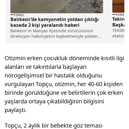
YEREL
YEREL
Tekird
Balıkesir’de kamyonetin yoldan çıktığı
Başkan
kazada 2 kişi yaralandı haberi
sergile
TEKİRDAĞ
Balıkesir'in Manyas ilçesinde sürücüsünün
Atatürk'
direksiyon hakimiyetini kaybetmesiyle yoldan
Muratlı i
çıkan kamyonetteki 2 kişi yaralandı.Gönen-
kahve fi
Manyas yolu kırsal Haydar Mahallesi'nde M.A.
sergilen
idaresindeki 10 HC 009 plakalı kamyonet yağış
Otizmin erken çocukluk döneminde kısıtlı ilgi
Türel, At
nedeniyle ...
alanları ve takıntılarla başlayan
nörogelişimsel bir hastalık olduğunu
vurgulayan Topçu, otizmin, her 40-60 kişiden
birinde görüldüğüne ve belirtilerin çok erken
yaşlarda ortaya çıkabildiğinin bilgisini
paylaştı.
Topçu, 2 aylık bir bebekte göz teması