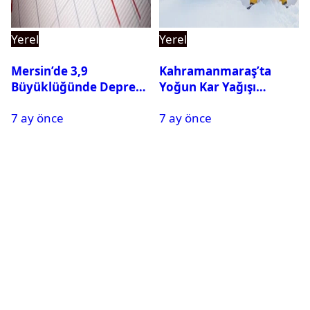
Yerel
Yerel
Mersin’de 3,9
Kahramanmaraş’ta
Büyüklüğünde Deprem
Yoğun Kar Yağışı
Oldu
Nedeniyle Okullar Yarın
7 ay önce
7 ay önce
Tatil