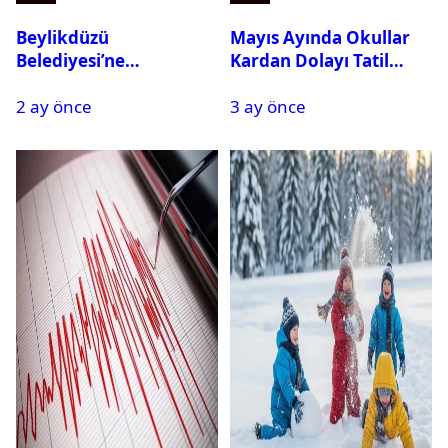
Beylikdüzü
Mayıs Ayında Okullar
Belediyesi’ne
Kardan Dolayı Tatil
Operasyon: 27 Kişi
Edildi
2 ay önce
3 ay önce
Gözaltına Alındı