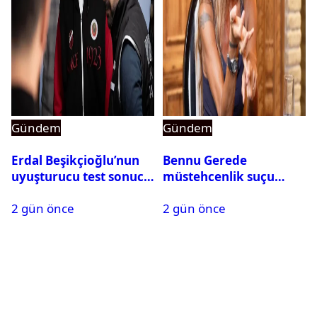
Gündem
Gündem
Erdal Beşikçioğlu’nun
Bennu Gerede
uyuşturucu test sonucu
müstehcenlik suçu
belli oldu
kapsamında gözaltına
2 gün önce
2 gün önce
alındı