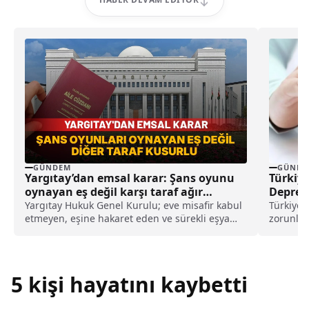
GÜNDEM
GÜNDE
Yargıtay’dan emsal karar: Şans oyunu
Türkiye
oynayan eş değil karşı taraf ağır
Deprem 
kusurlu sayıldı
Yargıtay Hukuk Genel Kurulu; eve misafir kabul
Türkiye’
etmeyen, eşine hakaret eden ve sürekli eşya
zorunlu 
değiştirerek masraf çıkaran kadını ağır kusurlu
paylaşıld
sayarak, kadının eşine tazminat ödemesine
karar verdi.
5 kişi hayatını kaybetti