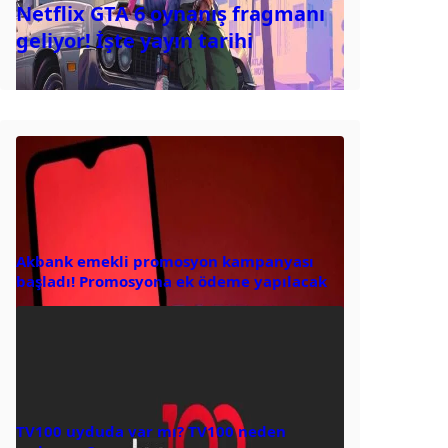
Netflix GTA 6 oynanış fragmanı
geliyor! İşte yayın tarihi
Akbank emekli promosyon kampanyası
başladı! Promosyona ek ödeme yapılacak
TV100 uyduda var mı? TV100 neden