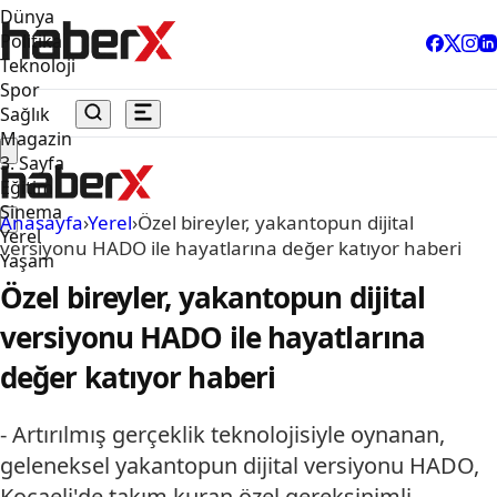
Dünya
Politika
Teknoloji
Spor
Sağlık
Magazin
3. Sayfa
Eğitim
Sinema
Anasayfa
›
Yerel
›
Özel bireyler, yakantopun dijital
Yerel
versiyonu HADO ile hayatlarına değer katıyor haberi
Yaşam
Özel bireyler, yakantopun dijital
versiyonu HADO ile hayatlarına
değer katıyor haberi
- Artırılmış gerçeklik teknolojisiyle oynanan,
geleneksel yakantopun dijital versiyonu HADO,
Kocaeli'de takım kuran özel gereksinimli