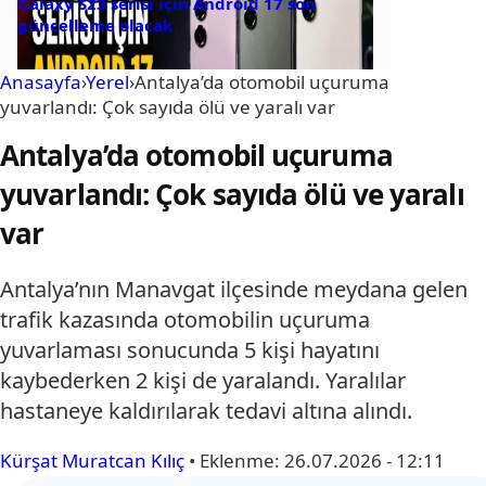
Galaxy S23 serisi için Android 17 son
güncelleme olacak
Anasayfa
›
Yerel
›
Antalya’da otomobil uçuruma
yuvarlandı: Çok sayıda ölü ve yaralı var
Antalya’da otomobil uçuruma
yuvarlandı: Çok sayıda ölü ve yaralı
var
Antalya’nın Manavgat ilçesinde meydana gelen
trafik kazasında otomobilin uçuruma
yuvarlaması sonucunda 5 kişi hayatını
kaybederken 2 kişi de yaralandı. Yaralılar
hastaneye kaldırılarak tedavi altına alındı.
Kürşat Muratcan Kılıç
•
Eklenme:
26.07.2026 - 12:11