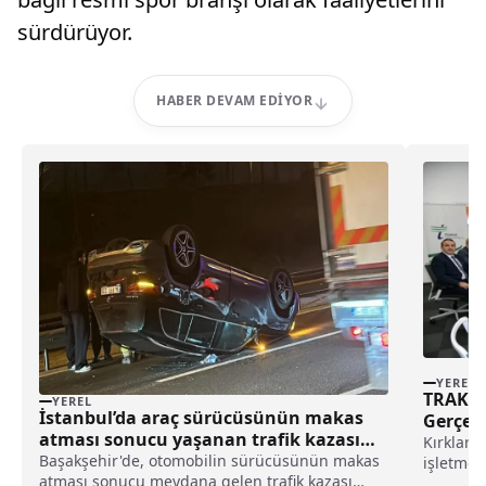
sürdürüyor.
HABER DEVAM EDIYOR
YEREL
TRAKYA
YEREL
İstanbul’da araç sürücüsünün makas
Gerçekl
atması sonucu yaşanan trafik kazası
Kırklarel
kamerada haberi
Başakşehir'de, otomobilin sürücüsünün makas
işletmen
atması sonucu meydana gelen trafik kazası
bir öncek