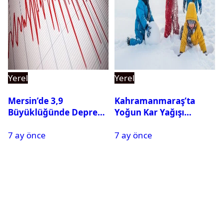
Yerel
Yerel
Mersin’de 3,9
Kahramanmaraş’ta
Büyüklüğünde Deprem
Yoğun Kar Yağışı
Oldu
Nedeniyle Okullar Yarın
7 ay önce
7 ay önce
Tatil