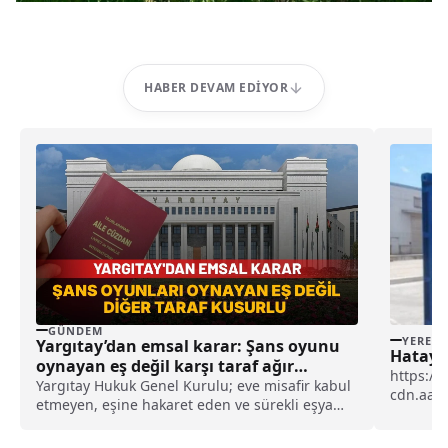
HABER DEVAM EDIYOR
GÜNDEM
YEREL
Yargıtay’dan emsal karar: Şans oyunu
Hatay’d
oynayan eş değil karşı taraf ağır
https://
kusurlu sayıldı
Yargıtay Hukuk Genel Kurulu; eve misafir kabul
cdn.aa.
etmeyen, eşine hakaret eden ve sürekli eşya
Hatay'da 
değiştirerek masraf çıkaran kadını ağır kusurlu
sayarak, kadının eşine tazminat ödemesine