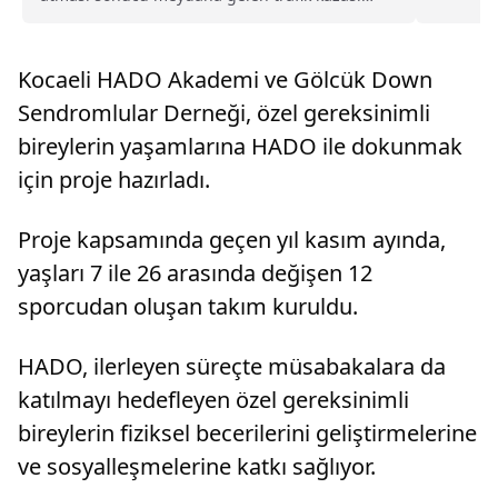
başka bir aracın kamerasınca kaydedildi.TEM
Otoyolu'nda sürücüsünün makas atarak
ilerlediği 34 FFT 226 plakalı otomobil,
Kocaeli HADO Akademi ve Gölcük Down
kontrolden çıkarak aynı ...
Sendromlular Derneği, özel gereksinimli
bireylerin yaşamlarına HADO ile dokunmak
için proje hazırladı.
Proje kapsamında geçen yıl kasım ayında,
yaşları 7 ile 26 arasında değişen 12
sporcudan oluşan takım kuruldu.
HADO, ilerleyen süreçte müsabakalara da
katılmayı hedefleyen özel gereksinimli
bireylerin fiziksel becerilerini geliştirmelerine
ve sosyalleşmelerine katkı sağlıyor.