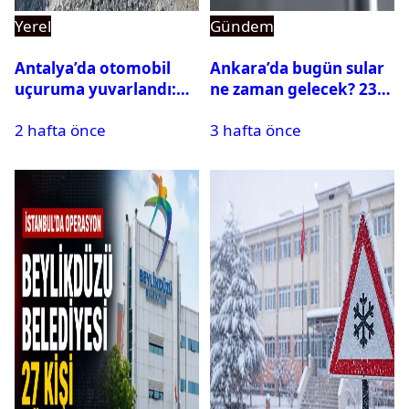
Yerel
Gündem
Antalya’da otomobil
Ankara’da bugün sular
uçuruma yuvarlandı:
ne zaman gelecek? 23
Çok sayıda ölü ve yaralı
Temmuz 2026 ilçe ilçe
2 hafta önce
3 hafta önce
var
su kesintisi sorgulama