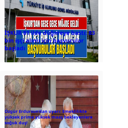
İŞKUR 81 ilde düğmeye bastı: 83
bin işçi alımı için başvurular
başladı
Özgür Erdursun’dan uyarı: Emeklilikte
yüksek prime yüksek maaş bekleyenlere
soğuk duş!