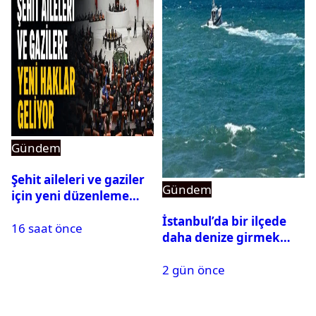
Gündem
Şehit aileleri ve gaziler
Gündem
için yeni düzenleme
Meclis’ten geçti
İstanbul’da bir ilçede
16 saat önce
daha denize girmek
yasaklandı
2 gün önce