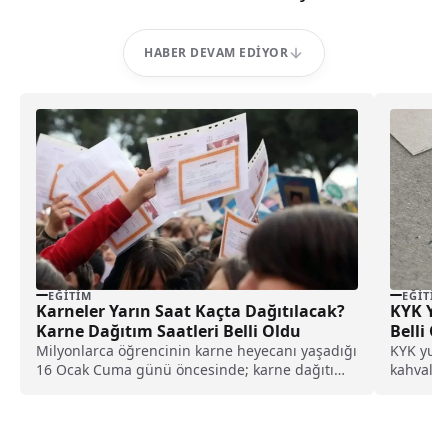
HABER DEVAM EDIYOR
EĞITIM
EĞITIM
Karneler Yarın Saat Kaçta Dağıtılacak?
KYK Yur
Karne Dağıtım Saatleri Belli Oldu
Belli O
Milyonlarca öğrencinin karne heyecanı yaşadığı
KYK yurt
16 Ocak Cuma günü öncesinde; karne dağıtım
kahvaltı
saatleri, gelişim raporu uygulaması ve yarıyıl
Peki öğr
tatiline dair tüm ayrıntılar netleşti.
hakkına 
yapmak g