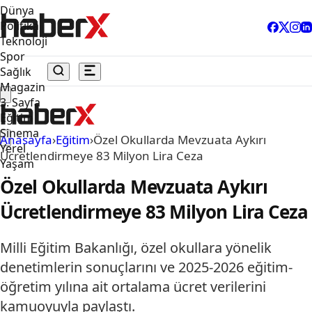
Dünya
Politika
Teknoloji
Spor
Sağlık
Magazin
3. Sayfa
Eğitim
Sinema
Anasayfa
›
Eğitim
›
Özel Okullarda Mevzuata Aykırı
Yerel
Ücretlendirmeye 83 Milyon Lira Ceza
Yaşam
Özel Okullarda Mevzuata Aykırı
Ücretlendirmeye 83 Milyon Lira Ceza
Milli Eğitim Bakanlığı, özel okullara yönelik
denetimlerin sonuçlarını ve 2025-2026 eğitim-
öğretim yılına ait ortalama ücret verilerini
kamuoyuyla paylaştı.