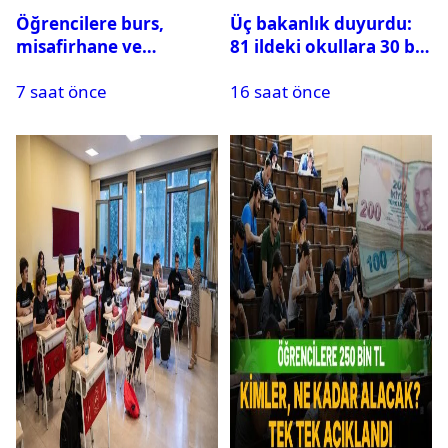
Öğrencilere burs,
Üç bakanlık duyurdu:
misafirhane ve
81 ildeki okullara 30 bin
kırtasiye desteği:
güvenlik görevlisi
7 saat önce
16 saat önce
Başvurular başladı
alınacak