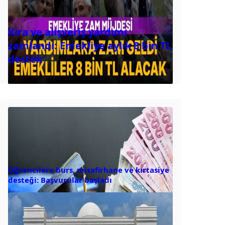
Kira ve alışveriş yardımı
zamlandı: Emekliye aylık 8 bin TL
destek
Öğrencilere burs, misafirhane ve kırtasiye
desteği: Başvurular başladı