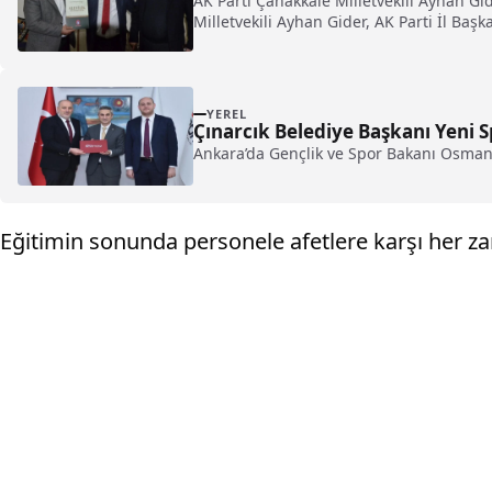
AK Parti Çanakkale Milletvekili Ayhan G
Milletvekili Ayhan Gider, AK Parti İl Baş
YEREL
Çınarcık Belediye Başkanı Yeni S
Ankara’da Gençlik ve Spor Bakanı Osman 
Eğitimin sonunda personele afetlere karşı her zam