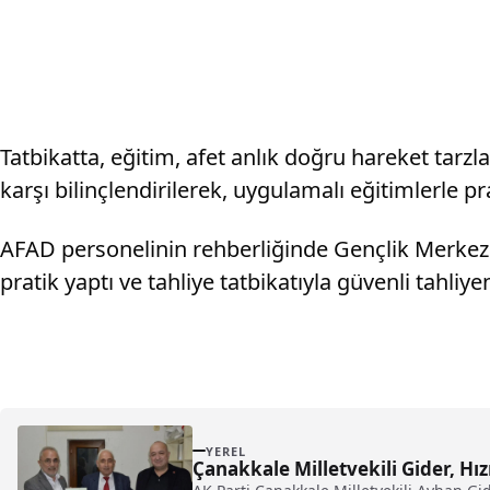
Tatbikatta, eğitim, afet anlık doğru hareket tarzl
karşı bilinçlendirilerek, uygulamalı eğitimlerle p
AFAD personelinin rehberliğinde Gençlik Merkezi
pratik yaptı ve tahliye tatbikatıyla güvenli tahliy
YEREL
Çanakkale Milletvekili Gider, H