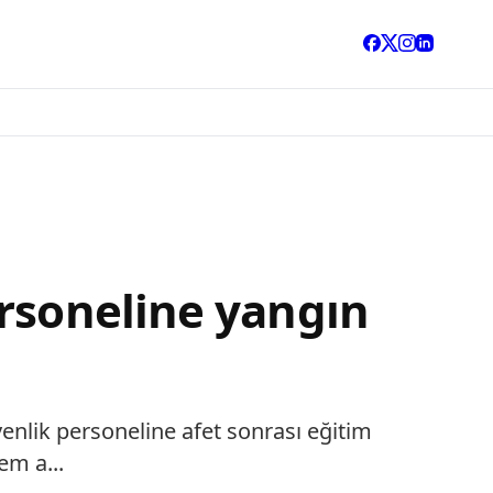
ersoneline yangın
enlik personeline afet sonrası eğitim
em a...