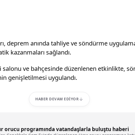
arı, deprem anında tahliye ve söndürme uygulamalar
ratik kazanmaları sağlandı.
 salonu ve bahçesinde düzenlenen etkinlikte, sö
enin genişletilmesi uygulandı.
HABER DEVAM EDIYOR
ızır orucu programında vatandaşlarla buluştu haberi