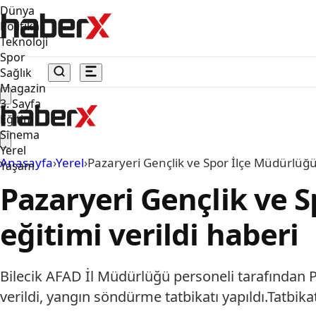
Dünya
Politika
Teknoloji
Spor
Sağlık
Magazin
3. Sayfa
Eğitim
Sinema
Yerel
Anasayfa
›
Yerel
›
Pazaryeri Gençlik ve Spor İlçe Müdürlüğü
Yaşam
Pazaryeri Gençlik ve 
eğitimi verildi haberi
Bilecik AFAD İl Müdürlüğü personeli tarafından P
verildi, yangın söndürme tatbikatı yapıldı.Tatbikat