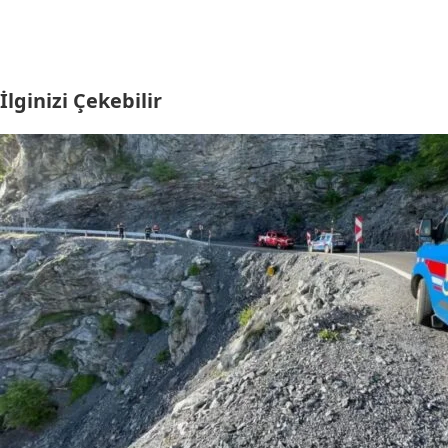
İlginizi Çekebilir