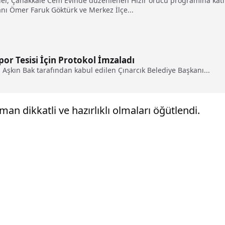
ider, Çanakkale Cem Evinde düzenlenen Hızır orucu programına katıl
kanı Ömer Faruk Göktürk ve Merkez İlçe...
por Tesisi İçin Protokol İmzaladı
Aşkın Bak tarafından kabul edilen Çınarcık Belediye Başkanı...
an dikkatli ve hazırlıklı olmaları öğütlendi.