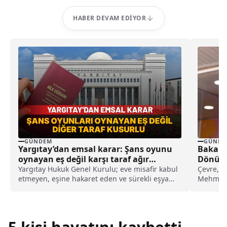
HABER DEVAM EDIYOR
GÜNDEM
GÜNDE
Yargıtay’dan emsal karar: Şans oyunu
Bakan 
oynayan eş değil karşı taraf ağır
Dönüşü
kusurlu sayıldı
Yargıtay Hukuk Genel Kurulu; eve misafir kabul
Çevre, Şe
etmeyen, eşine hakaret eden ve sürekli eşya
Mehmet 
değiştirerek masraf çıkaran kadını ağır kusurlu
bütçeleri
sayarak, kadının eşine tazminat ödemesine
karar verdi.