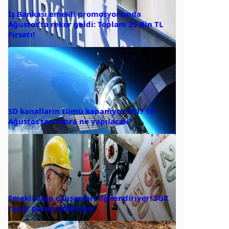
İş Bankası emekli promosyonunda
Ağustos’ta rekor geldi: Toplam 25 Bin TL
Fırsatı!
SD kanalların tümü kapanıyor mu? 15
Ağustos’tan sonra ne yapılacak?
Emekli olup çalışanları ilgilendiriyor! SGK
rapor parası ödemiyor