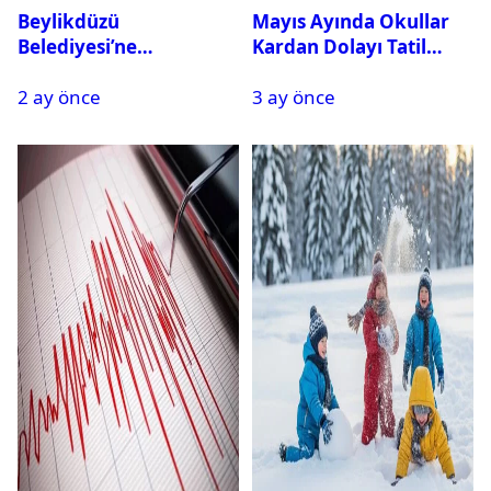
Beylikdüzü
Mayıs Ayında Okullar
Belediyesi’ne
Kardan Dolayı Tatil
Operasyon: 27 Kişi
Edildi
2 ay önce
3 ay önce
Gözaltına Alındı