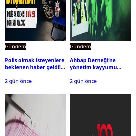
Gündem
Gündem
Polis olmak isteyenlere
Ahbap Derneği’ne
beklenen haber geldi!
yönetim kayyumu
PMYO başvuruları açıldı
atandı: Kapatma davası
2 gün önce
2 gün önce
açıldı