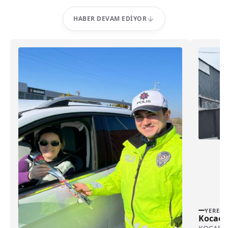
HABER DEVAM EDIYOR
YEREL
Kocaeli