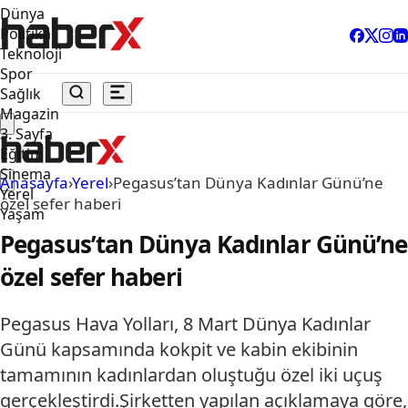
Dünya
Politika
Teknoloji
Spor
Sağlık
Magazin
3. Sayfa
Eğitim
Sinema
Anasayfa
›
Yerel
›
Pegasus’tan Dünya Kadınlar Günü’ne
Yerel
özel sefer haberi
Yaşam
Pegasus’tan Dünya Kadınlar Günü’ne
özel sefer haberi
Pegasus Hava Yolları, 8 Mart Dünya Kadınlar
Günü kapsamında kokpit ve kabin ekibinin
tamamının kadınlardan oluştuğu özel iki uçuş
gerçekleştirdi.Şirketten yapılan açıklamaya göre,