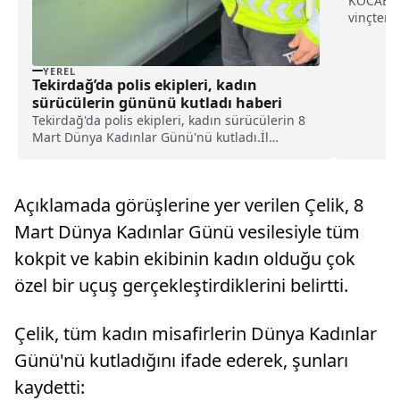
KOCAELİ 
vinçten 
Gazi Mah
mermer ü
Yetim, ş
YEREL
Tekirdağ’da polis ekipleri, kadın
yükseklik
sürücülerin gününü kutladı haberi
Tekirdağ'da polis ekipleri, kadın sürücülerin 8
Mart Dünya Kadınlar Günü'nü kutladı.İl
Emniyet Müdürlüğü görevlileri, yol kontrol
noktalarında kadın sürücülerin 8 Mart Dünya
Kadınlar Günü'nü tebrik etti.Kadın sürücülere
Açıklamada görüşlerine yer verilen Çelik, 8
çiçek v...
Mart Dünya Kadınlar Günü vesilesiyle tüm
kokpit ve kabin ekibinin kadın olduğu çok
özel bir uçuş gerçekleştirdiklerini belirtti.
Çelik, tüm kadın misafirlerin Dünya Kadınlar
Günü'nü kutladığını ifade ederek, şunları
kaydetti: