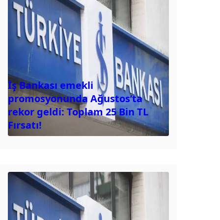
İş Bankası emekli
promosyonunda Ağustos’ta
rekor geldi: Toplam 25 Bin TL
Fırsatı!