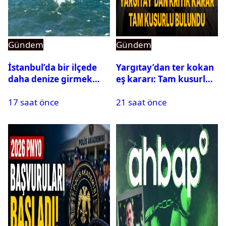
Gündem
Gündem
İstanbul’da bir ilçede
Yargıtay’dan ter kokan
daha denize girmek
eş kararı: Tam kusurlu
yasaklandı
bulundu
17 saat önce
21 saat önce