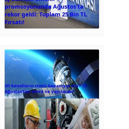
promosyonunda Ağustos’ta
rekor geldi: Toplam 25 Bin TL
Fırsatı!
SD kanalların tümü kapanıyor mu? 15
Ağustos’tan sonra ne yapılacak?