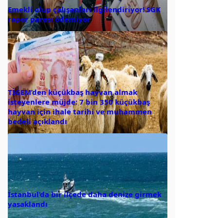
Emekli olup çalışanları ilgilendiriyor! SGK
rapor parası ödemiyor
TİGEM’den küçükbaş hayvan almak
isteyenlere müjde: 7 bin 350 küçükbaş
hayvan için ihale tarihi ve muhammen
bedeli açıklandı
İstanbul’da bir ilçede daha denize girmek
yasaklandı