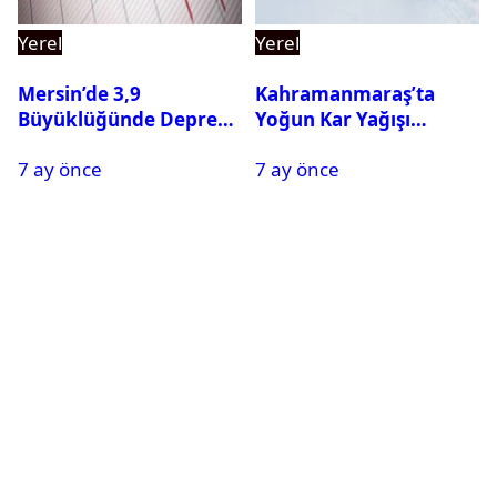
Yerel
Yerel
Mersin’de 3,9
Kahramanmaraş’ta
Büyüklüğünde Deprem
Yoğun Kar Yağışı
Oldu
Nedeniyle Okullar Yarın
7 ay önce
7 ay önce
Tatil