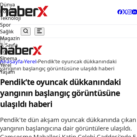
Dünya
Politika
Teknoloji
Spor
Sağlık
Magazin
3. Sayfa
Eğitim
Sinema
Anasayfa
›
Yerel
›
Pendik’te oyuncak dükkanındaki
Yerel
yangının başlangıç görüntüsüne ulaşıldı haberi
Yaşam
Pendik’te oyuncak dükkanındaki
yangının başlangıç görüntüsüne
ulaşıldı haberi
Pendik'te dün akşam oyuncak dükkanında çıkan
yangının başlangıcına dair görüntülere ulaşıldı. ​​​​​​​
Çamçeşme Mahallesi Katip Çelebi Caddesi'nde 5