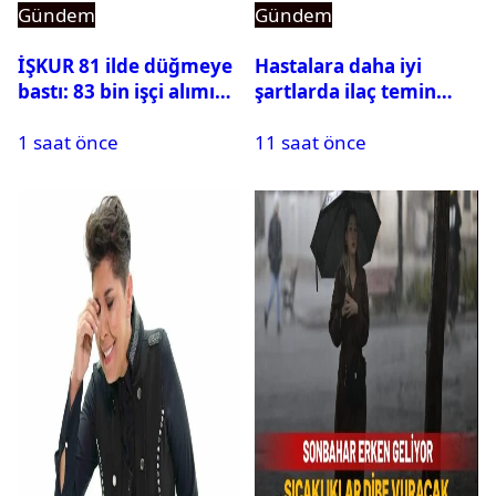
Gündem
Gündem
İŞKUR 81 ilde düğmeye
Hastalara daha iyi
bastı: 83 bin işçi alımı
şartlarda ilaç temin
için başvurular başladı
edilecek: Rekabet
1 saat önce
11 saat önce
Kurumu duyurdu