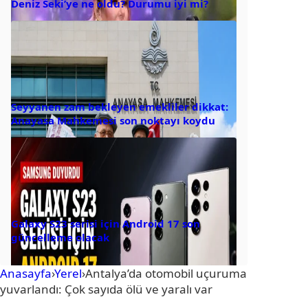
Deniz Seki’ye ne oldu? Durumu iyi mi?
Seyyanen zam bekleyen emekliler dikkat:
Anayasa Mahkemesi son noktayı koydu
Galaxy S23 serisi için Android 17 son
güncelleme olacak
Anasayfa
›
Yerel
›
Antalya’da otomobil uçuruma
yuvarlandı: Çok sayıda ölü ve yaralı var