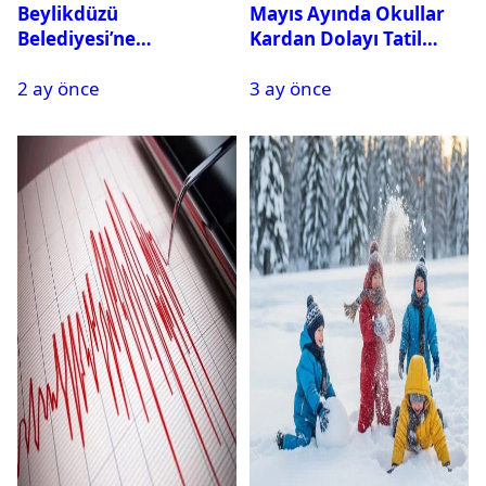
Beylikdüzü
Mayıs Ayında Okullar
Belediyesi’ne
Kardan Dolayı Tatil
Operasyon: 27 Kişi
Edildi
2 ay önce
3 ay önce
Gözaltına Alındı