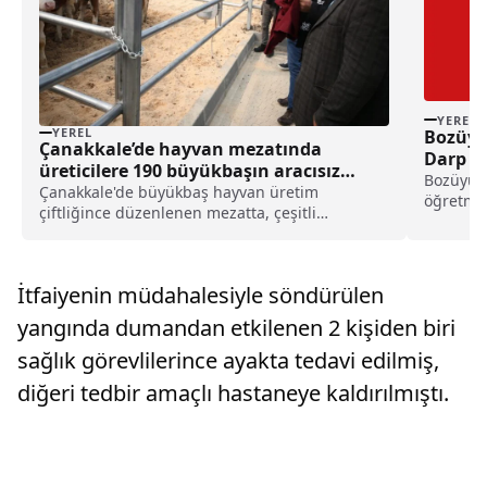
YEREL
YEREL
Bozüyü
Çanakkale’de hayvan mezatında
Darp Et
üreticilere 190 büyükbaşın aracısız
Bozüyük 
olarak satışı yapıldı haberi
Çanakkale'de büyükbaş hayvan üretim
öğretmen
çiftliğince düzenlenen mezatta, çeşitli
Y.G. tara
özellikteki 190 büyükbaş hayvan çeşitli aracılık
masrafları olmadan doğrudan üreticilere
satıldı.Yetiştiricilerin büyükbaşlara uygun
İtfaiyenin müdahalesiyle söndürülen
fiyatla ulaşması amacıyla...
yangında dumandan etkilenen 2 kişiden biri
sağlık görevlilerince ayakta tedavi edilmiş,
diğeri tedbir amaçlı hastaneye kaldırılmıştı.