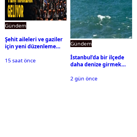
Gündem
Şehit aileleri ve gaziler
Gündem
için yeni düzenleme
Meclis’ten geçti
İstanbul’da bir ilçede
15 saat önce
daha denize girmek
yasaklandı
2 gün önce