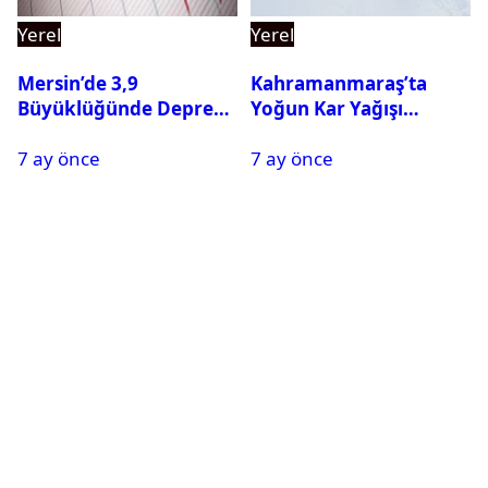
Yerel
Yerel
Mersin’de 3,9
Kahramanmaraş’ta
Büyüklüğünde Deprem
Yoğun Kar Yağışı
Oldu
Nedeniyle Okullar Yarın
7 ay önce
7 ay önce
Tatil