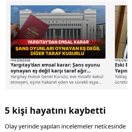
GÜNDEM
GÜNDE
Yargıtay’dan emsal karar: Şans oyunu
Eski E
oynayan eş değil karşı taraf ağır
Yaşında
kusurlu sayıldı
Yargıtay Hukuk Genel Kurulu; eve misafir kabul
Yaklaşık
etmeyen, eşine hakaret eden ve sürekli eşya
ücretini
değiştirerek masraf çıkaran kadını ağır kusurlu
eski...
sayarak, kadının eşine tazminat ödemesine
karar verdi.
5 kişi hayatını kaybetti
Olay yerinde yapılan incelemeler neticesinde