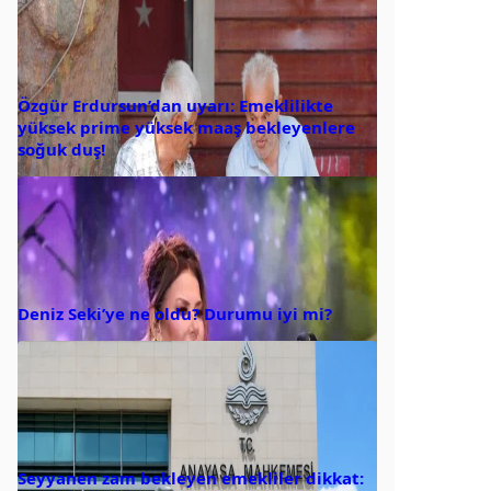
Özgür Erdursun’dan uyarı: Emeklilikte
yüksek prime yüksek maaş bekleyenlere
soğuk duş!
Deniz Seki’ye ne oldu? Durumu iyi mi?
Seyyanen zam bekleyen emekliler dikkat: