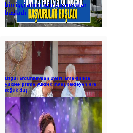
bin işçi alımı için başvurular
başladı
Özgür Erdursun’dan uyarı: Emeklilikte
yüksek prime yüksek maaş bekleyenlere
soğuk duş!