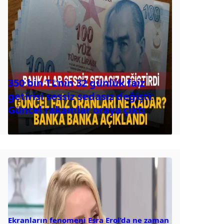
350 bin TL’nin 32 günlük faiz
getirisi sessiz sedasız değişti:
Güncel rakamlar oraya çıktı
Ekranların fenomeni Esra Erol’da ne zaman