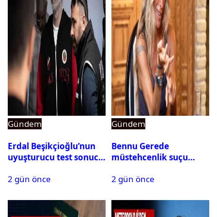
Gündem
Gündem
Erdal Beşikçioğlu’nun
Bennu Gerede
uyuşturucu test sonucu
müstehcenlik suçu
belli oldu
kapsamında gözaltına
2 gün önce
2 gün önce
alındı