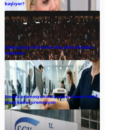
başlıyor?
Galatasaray Villarreal maç bilet fiyatları
açıklandı
Emekli promosyonunda ezber bozan teklif:
Maaş kadar promosyon