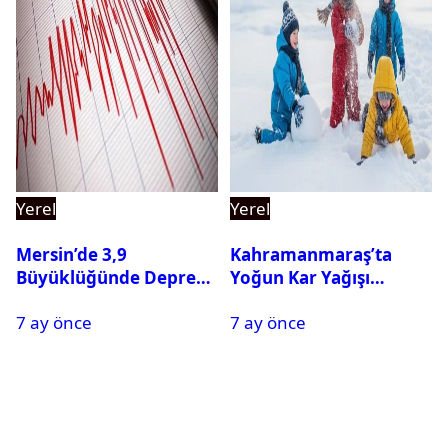
Yerel
Yerel
Mersin’de 3,9
Kahramanmaraş’ta
Büyüklüğünde Deprem
Yoğun Kar Yağışı
Oldu
Nedeniyle Okullar Yarın
7 ay önce
7 ay önce
Tatil