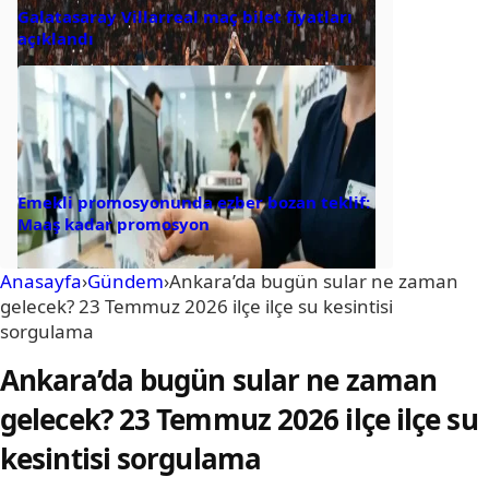
Galatasaray Villarreal maç bilet fiyatları
açıklandı
Emekli promosyonunda ezber bozan teklif:
Maaş kadar promosyon
Anasayfa
›
Gündem
›
Ankara’da bugün sular ne zaman
gelecek? 23 Temmuz 2026 ilçe ilçe su kesintisi
sorgulama
Ankara’da bugün sular ne zaman
gelecek? 23 Temmuz 2026 ilçe ilçe su
kesintisi sorgulama