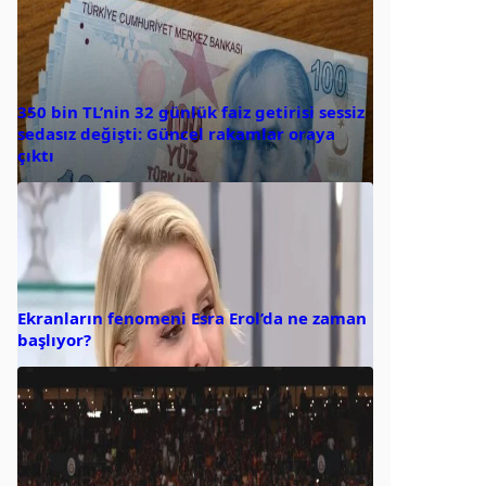
350 bin TL’nin 32 günlük faiz getirisi sessiz
sedasız değişti: Güncel rakamlar oraya
çıktı
Ekranların fenomeni Esra Erol’da ne zaman
başlıyor?