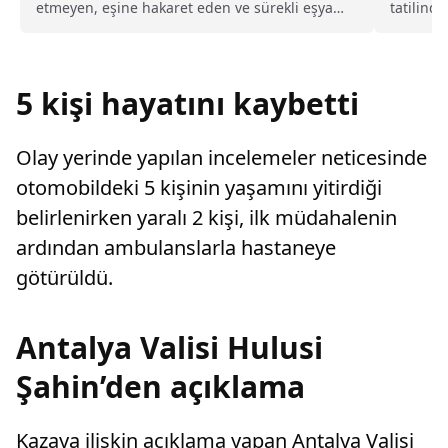
etmeyen, eşine hakaret eden ve sürekli eşya
tatilind
değiştirerek masraf çıkaran kadını ağır kusurlu
kazaların
sayarak, kadının eşine tazminat ödemesine
karar verdi.
5 kişi hayatını kaybetti
Olay yerinde yapılan incelemeler neticesinde
otomobildeki 5 kişinin yaşamını yitirdiği
belirlenirken yaralı 2 kişi, ilk müdahalenin
ardından ambulanslarla hastaneye
götürüldü.
Antalya Valisi Hulusi
Şahin’den açıklama
Kazaya ilişkin açıklama yapan Antalya Valisi