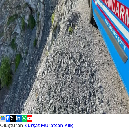
Oluşturan
Kürşat Muratcan Kılıç