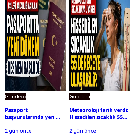
Gündem
Gündem
Pasaport
Meteoroloji tarih verdi:
başvurularında yeni
Hissedilen sıcaklık 55
dönem başladı
dereceye ulaşabilir
2 gün önce
2 gün önce