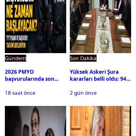
Gündem
Son Dakika
2026 PMYO
Yüksek Askeri Şura
başvurularında son
kararları belli oldu: 94
durum ne?
isim terfi etti
18 saat önce
2 gün önce