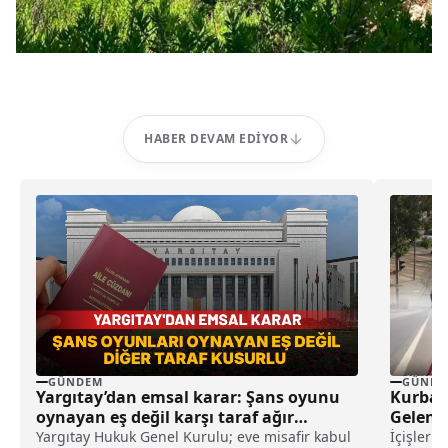
HABER DEVAM EDIYOR
GÜNDEM
GÜNDE
Yargıtay’dan emsal karar: Şans oyunu
Kurban
oynayan eş değil karşı taraf ağır
Gelen 
kusurlu sayıldı
Yargıtay Hukuk Genel Kurulu; eve misafir kabul
İçişleri