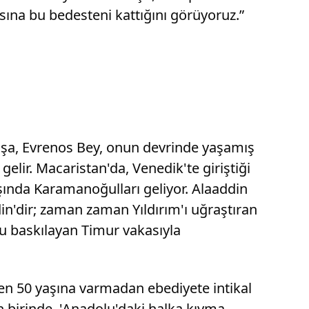
asına bu bedesteni kattığını görüyoruz.”
in Paşa, Evrenos Bey, onun devrinde yaşamış
elir. Macaristan'da, Venedik'te giriştiği
şında Karamanoğulları geliyor. Alaaddin
din'dir; zaman zaman Yıldırım'ı uğraştıran
u baskılayan Timur vakasıyla
ken 50 yaşına varmadan ebediyete intikal
 birinde, 'Anadolu'daki halka kıyma,