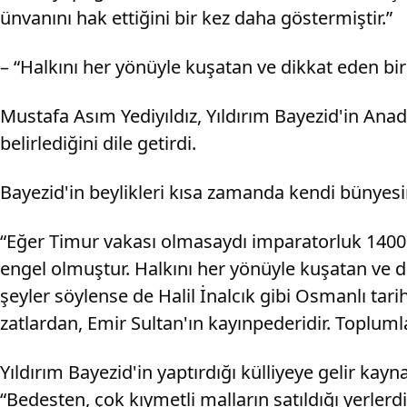
ünvanını hak ettiğini bir kez daha göstermiştir.”
– “Halkını her yönüyle kuşatan ve dikkat eden bir
Mustafa Asım Yediyıldız, Yıldırım Bayezid'in Anad
belirlediğini dile getirdi.
Bayezid'in beylikleri kısa zamanda kendi bünyesin
“Eğer Timur vakası olmasaydı imparatorluk 1400'l
engel olmuştur. Halkını her yönüyle kuşatan ve d
şeyler söylense de Halil İnalcık gibi Osmanlı tar
zatlardan, Emir Sultan'ın kayınpederidir. Toplumla
Yıldırım Bayezid'in yaptırdığı külliyeye gelir kayn
“Bedesten, çok kıymetli malların satıldığı yerlerdi