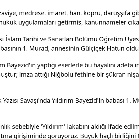
zaviye, medrese, imaret, han, köprü, darüşşifa g
i hukuk uygulamaları getirmiş, kanunnameler çıkar
si İslam Tarihi ve Sanatları Bölümü Öğretim Üyesi
basının 1. Murad, annesinin Gülçiçek Hatun oldu
 Bayezid'in yaptığı eserlerle bu hayalini adeta inş
tur; imza attığı Niğbolu fethine bir şükran nişane
k Yazısı Savaşı'nda Yıldırım Bayezid'in babası 1. 
anlık sebebiyle 'Yıldırım' lakabını aldığı ifade e
atma girişiminde görüyoruz. Büyük haçlı birliğini