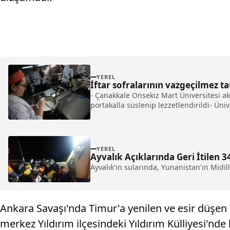
YEREL
İftar sofralarının vazgeçilmez ta
- Çanakkale Onsekiz Mart Üniversitesi aka
portakalla süslenip lezzetlendirildi- Ü
öğrencilerimize öğretirken hem de eskid
bugünkü güllacı"
YEREL
Ayvalık Açıklarında Geri İtilen 
Ayvalık'ın sularında, Yunanistan'ın Midi
Ankara Savaşı'nda Timur'a yenilen ve esir düşen Y
merkez Yıldırım ilçesindeki Yıldırım Külliyesi'nde