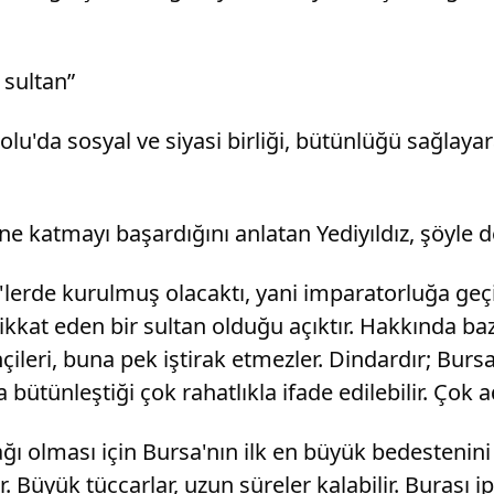
 sultan”
olu'da sosyal ve siyasi birliği, bütünlüğü sağlay
e katmayı başardığını anlatan Yediyıldız, şöyle d
erde kurulmuş olacaktı, yani imparatorluğa geçile
ikkat eden bir sultan olduğu açıktır. Hakkında b
ihçileri, buna pek iştirak etmezler. Dindardır; Bu
 bütünleştiği çok rahatlıkla ifade edilebilir. Çok 
ağı olması için Bursa'nın ilk en büyük bedestenini i
r. Büyük tüccarlar, uzun süreler kalabilir. Burası i