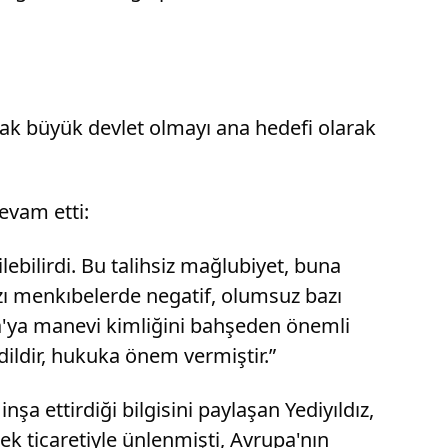
arak büyük devlet olmayı ana hedefi olarak
evam etti:
bilirdi. Bu talihsiz mağlubiyet, buna
azı menkıbelerde negatif, olumsuz bazı
rsa'ya manevi kimliğini bahşeden önemli
adildir, hukuka önem vermiştir.”
nşa ettirdiği bilgisini paylaşan Yediyıldız,
pek ticaretiyle ünlenmişti, Avrupa'nın