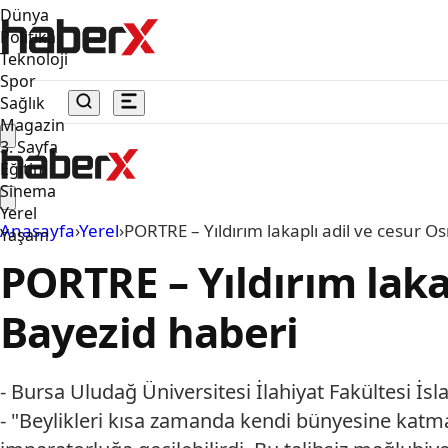
Dünya
Politika
Teknoloji
Spor
Sağlık
Magazin
3. Sayfa
Eğitim
Sinema
Yerel
Anasayfa
›
Yerel
›
PORTRE – Yıldırım lakaplı adil ve cesur O
Yaşam
PORTRE – Yıldırım laka
Bayezid haberi
- Bursa Uludağ Üniversitesi İlahiyat Fakültesi İs
- "Beylikleri kısa zamanda kendi bünyesine katm