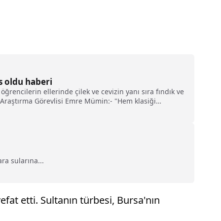
s oldu haberi
rencilerin ellerinde çilek ve cevizin yanı sıra fındık ve
ü Araştırma Görevlisi Emre Mümin:- "Hem klasiği
an arıyoruz. O yüzden biraz daha modernize ettik
ra sularına...
at etti. Sultanın türbesi, Bursa'nın