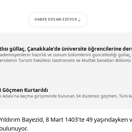
HABER DEVAM EDIYOR
tlısı güllaç, Çanakkale’de üniversite öğrencilerine der
demisyenlerin hazırlık ve sunum bölümlerini güncellediği güllaç, öğ
niversitenin Turizm Fakültesi Gastronomi ve Mutfak Sanatları Bölüm
en gelen yemeklerimize nasıl yeni dokunuşlar yapabilirizi her zam
34 Göçmen Kurtarıldı
lli Adası'na kaçma girişiminde bulunan 34 düzensiz göçmen, Türk ka
ıldırım Bayezid, 8 Mart 1403'te 49 yaşındayken vef
 bulunuyor.