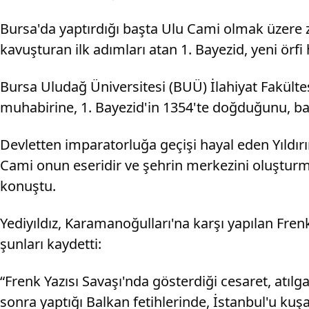
Bursa'da yaptırdığı başta Ulu Cami olmak üzere 
kavuşturan ilk adımları atan 1. Bayezid, yeni örf
Bursa Uludağ Üniversitesi (BUÜ) İlahiyat Fakülte
muhabirine, 1. Bayezid'in 1354'te doğduğunu, ba
Devletten imparatorluğa geçişi hayal eden Yıldırım
Cami onun eseridir ve şehrin merkezini oluşturmuş
konuştu.
Yediyıldız, Karamanoğulları'na karşı yapılan Fren
şunları kaydetti:
“Frenk Yazısı Savaşı'nda gösterdiği cesaret, atılg
sonra yaptığı Balkan fetihlerinde, İstanbul'u kuş