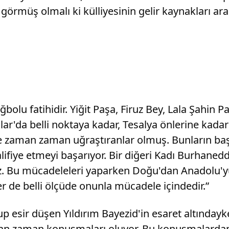
görmüş olmalı ki külliyesinin gelir kaynakları ar
 Niğbolu fatihidir. Yiğit Paşa, Firuz Bey, Lala Şah
r'da belli noktaya kadar, Tesalya önlerine kadar g
de zaman zaman uğraştıranlar olmuş. Bunların ba
alifiye etmeyi başarıyor. Bir diğeri Kadı Burhaned
ruz. Bu mücadeleleri yaparken Doğu'dan Anadolu'y
 de belli ölçüde onunla mücadele içindedir.”
up esir düşen Yıldırım Bayezid'in esaret altınday
zaman zaman konuşmaları oluyor. Bu konuşmalardan