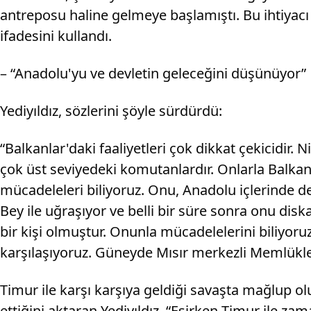
antreposu haline gelmeye başlamıştı. Bu ihtiyacı 
ifadesini kullandı.
– “Anadolu'yu ve devletin geleceğini düşünüyor”
Yediyıldız, sözlerini şöyle sürdürdü:
“Balkanlar'daki faaliyetleri çok dikkat çekicidir.
çok üst seviyedeki komutanlardır. Onlarla Balkanla
mücadeleleri biliyoruz. Onu, Anadolu içlerinde 
Bey ile uğraşıyor ve belli bir süre sonra onu disk
bir kişi olmuştur. Onunla mücadelelerini biliyo
karşılaşıyoruz. Güneyde Mısır merkezli Memlükler
Timur ile karşı karşıya geldiği savaşta mağlup ol
ettiğini aktaran Yediyıldız, “Esirken Timur ile 