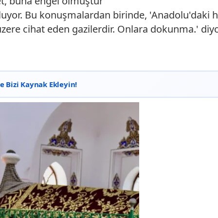
yet, buna engel olmuştur"
uyor. Bu konuşmalardan birinde, 'Anadolu'daki ha
zere cihat eden gazilerdir. Onlara dokunma.' diyo
 Bizi Kaynak Ekleyin!