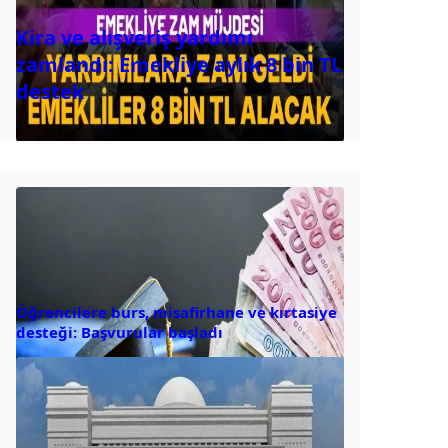
Kira ve alışveriş yardımı
zamlandı: Emekliye aylık 8 bin TL
destek
Öğrencilere burs, misafirhane ve kırtasiye
desteği: Başvurular başladı