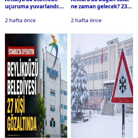
uçuruma yuvarlandı:
ne zaman gelecek? 23
Çok sayıda ölü ve yaralı
Temmuz 2026 ilçe ilçe
2 hafta önce
2 hafta önce
var
su kesintisi sorgulama