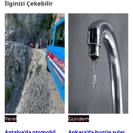
İlginizi Çekebilir
Yerel
Gündem
Antalya’da otomobil
Ankara’da bugün sular