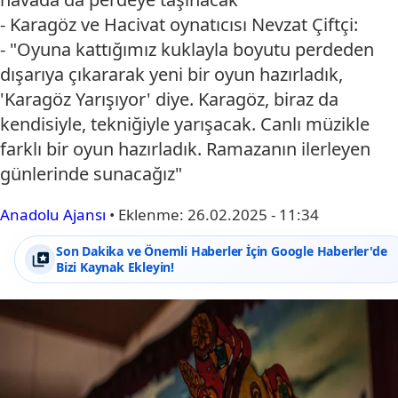
- Karagöz ve Hacivat oynatıcısı Nevzat Çiftçi:
- "Oyuna kattığımız kuklayla boyutu perdeden
dışarıya çıkararak yeni bir oyun hazırladık,
'Karagöz Yarışıyor' diye. Karagöz, biraz da
kendisiyle, tekniğiyle yarışacak. Canlı müzikle
farklı bir oyun hazırladık. Ramazanın ilerleyen
günlerinde sunacağız"
Anadolu Ajansı
•
Eklenme:
26.02.2025 - 11:34
Son Dakika ve Önemli Haberler İçin Google Haberler'de
Bizi Kaynak Ekleyin!