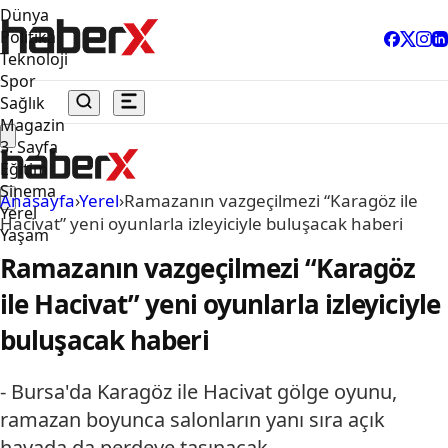
Dünya
Politika
Teknoloji
Spor
Sağlık
Magazin
3. Sayfa
Eğitim
Sinema
Anasayfa
›
Yerel
›
Ramazanın vazgeçilmezi “Karagöz ile
Yerel
Hacivat” yeni oyunlarla izleyiciyle buluşacak haberi
Yaşam
Ramazanın vazgeçilmezi “Karagöz
ile Hacivat” yeni oyunlarla izleyiciyle
buluşacak haberi
- Bursa'da Karagöz ile Hacivat gölge oyunu,
ramazan boyunca salonların yanı sıra açık
havada da perdeye taşınacak