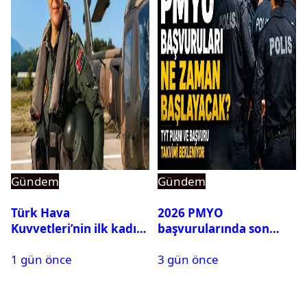
Gündem
Gündem
Türk Hava
2026 PMYO
Kuvvetleri’nin ilk kadın
başvurularında son
generali Özlem
durum ne?
1 gün önce
3 gün önce
Karapınar hakkında
dikkat çeken detay
ortaya çıktı