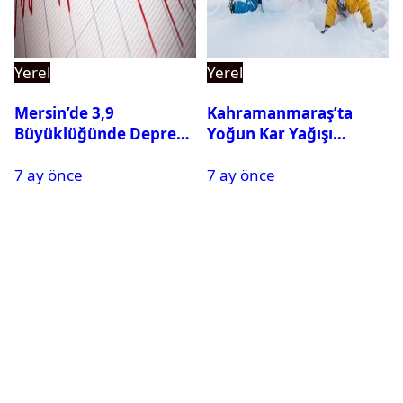
Yerel
Yerel
Mersin’de 3,9
Kahramanmaraş’ta
Büyüklüğünde Deprem
Yoğun Kar Yağışı
Oldu
Nedeniyle Okullar Yarın
7 ay önce
7 ay önce
Tatil