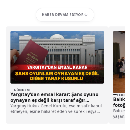
HABER DEVAM EDIYOR
GÜNDEM
Yargıtay’dan emsal karar: Şans oyunu
YEREL
Balıkes
oynayan eş değil karşı taraf ağır
fotoğra
kusurlu sayıldı
Yargıtay Hukuk Genel Kurulu; eve misafir kabul
Balıkesir
etmeyen, eşine hakaret eden ve sürekli eşya
yaşanan
değiştirerek masraf çıkaran kadını ağır kusurlu
2'nci yıl
sayarak, kadının eşine tazminat ödemesine
fotoğraf 
karar verdi.