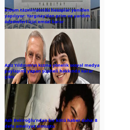
Kıdem tazminatında hesaplar yeniden
yapılıyor: Yargıtay’dan prim ve yardım
ödemeleri için emsal karar
Aziz Yıldırım’ın kızına yönelik sosyal medya
paylaşımı yapan şüpheli hakkında karar
çıktı
Aslı Bekiroğlu’ndan bir kötü haber daha: 8
defa ameliyat olmuştu