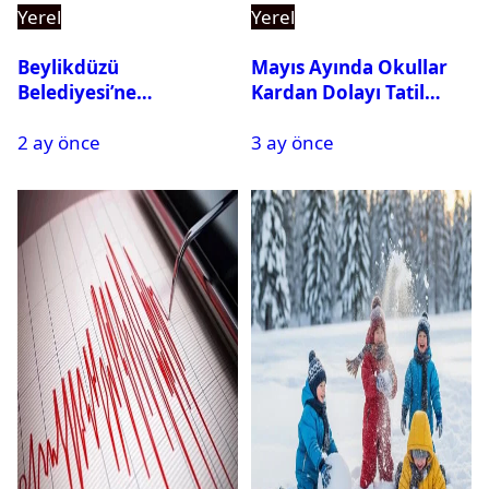
Yerel
Yerel
Beylikdüzü
Mayıs Ayında Okullar
Belediyesi’ne
Kardan Dolayı Tatil
Operasyon: 27 Kişi
Edildi
2 ay önce
3 ay önce
Gözaltına Alındı