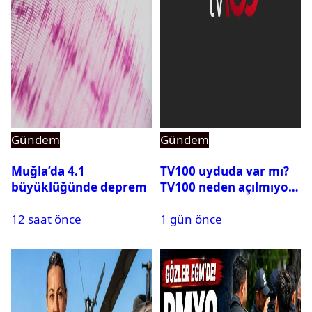
Gündem
Gündem
Muğla’da 4.1
TV100 uyduda var mı?
büyüklüğünde deprem
TV100 neden açılmıyor?
12 saat önce
1 gün önce