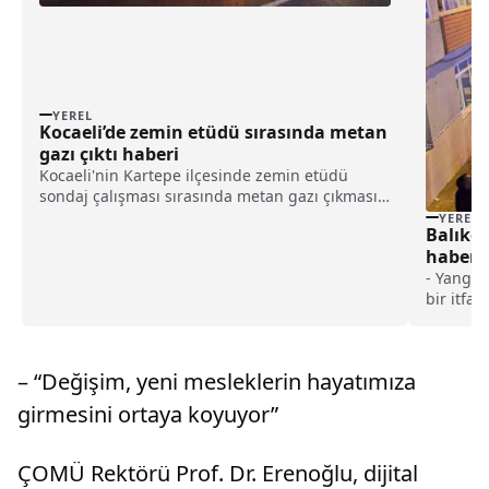
YEREL
Kocaeli’de zemin etüdü sırasında metan
gazı çıktı haberi
Kocaeli'nin Kartepe ilçesinde zemin etüdü
sondaj çalışması sırasında metan gazı çıkması
nedeniyle AFAD ekipleri bölgede önlem
YEREL
Balıkes
aldı.Dumlupınar Mahallesi'nde metro inşaat
haberi
alanında zemin etüdü yapıldığı sırada sondaj
- Yangı
çalışmasının 46. m...
bir itfai
– “Değişim, yeni mesleklerin hayatımıza
girmesini ortaya koyuyor”
ÇOMÜ Rektörü Prof. Dr. Erenoğlu, dijital