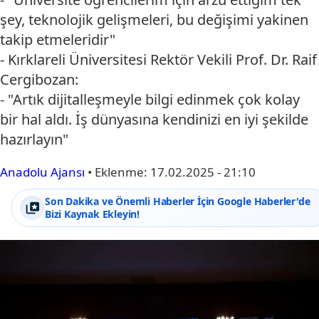
şey, teknolojik gelişmeleri, bu değişimi yakinen
takip etmeleridir"
- Kırklareli Üniversitesi Rektör Vekili Prof. Dr. Raif
Cergibozan:
- "Artık dijitalleşmeyle bilgi edinmek çok kolay
bir hal aldı. İş dünyasına kendinizi en iyi şekilde
hazırlayın"
Anadolu Ajansı
•
Eklenme:
17.02.2025 - 21:10
Son Dakika ve Önemli Haberler İçin Google Haberler'de
Bizi Kaynak Ekleyin!