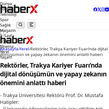
Dünya
Politika
Teknoloji
Spor
Sağlık
Magazin
3. Sayfa
Eğitim
Sinema
Anasayfa
›
Yerel
›
Rektörler, Trakya Kariyer Fuarı’nda dijital
Yerel
dönüşümün ve yapay zekanın önemini anlattı haberi
Yaşam
Rektörler, Trakya Kariyer Fuarı’nda
dijital dönüşümün ve yapay zekanın
önemini anlattı haberi
- Trakya Üniversitesi Rektörü Prof. Dr. Mustafa
Hatipler:
- "Üniversite öğrencilerim için arzu ettiğim tek