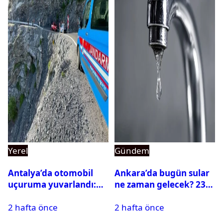
Yerel
Gündem
Antalya’da otomobil
Ankara’da bugün sular
uçuruma yuvarlandı:
ne zaman gelecek? 23
Çok sayıda ölü ve yaralı
Temmuz 2026 ilçe ilçe
2 hafta önce
2 hafta önce
var
su kesintisi sorgulama