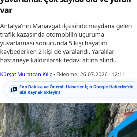
var
Antalya’nın Manavgat ilçesinde meydana gelen
trafik kazasında otomobilin uçuruma
yuvarlaması sonucunda 5 kişi hayatını
kaybederken 2 kişi de yaralandı. Yaralılar
hastaneye kaldırılarak tedavi altına alındı.
Kürşat Muratcan Kılıç
•
Eklenme:
26.07.2026 - 12:11
Son Dakika ve Önemli Haberler İçin Google Haberler'de
Bizi Kaynak Ekleyin!