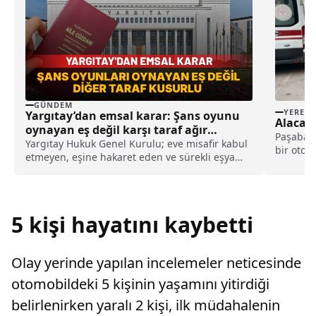
GÜNDEM
YEREL
Yargıtay’dan emsal karar: Şans oyunu
Alacak 
oynayan eş değil karşı taraf ağır
Paşabayı
kusurlu sayıldı
Yargıtay Hukuk Genel Kurulu; eve misafir kabul
bir oto y
etmeyen, eşine hakaret eden ve sürekli eşya
arasında
değiştirerek masraf çıkaran kadını ağır kusurlu
sayarak, kadının eşine tazminat ödemesine
karar verdi.
5 kişi hayatını kaybetti
Olay yerinde yapılan incelemeler neticesinde
otomobildeki 5 kişinin yaşamını yitirdiği
belirlenirken yaralı 2 kişi, ilk müdahalenin