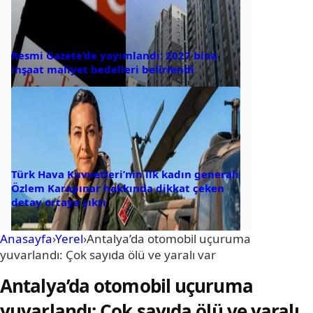
Resmi Gazete’de yayımlandı: 2027 bina
inşaat maliyet bedelleri belirlendi
Türk Hava Kuvvetleri’nin ilk kadın generali
Özlem Karapınar hakkında dikkat çeken
detay ortaya çıktı
Anasayfa
›
Yerel
›
Antalya’da otomobil uçuruma
yuvarlandı: Çok sayıda ölü ve yaralı var
Antalya’da otomobil uçuruma
yuvarlandı: Çok sayıda ölü ve yaralı