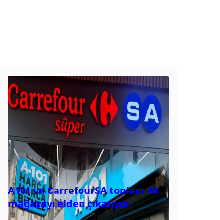
A101 ve CarrefourSA toplam 48
mağazayı elden çıkarıyor