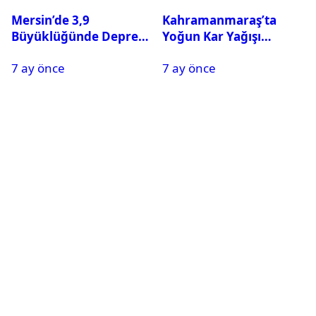
Mersin’de 3,9
Kahramanmaraş’ta
Büyüklüğünde Deprem
Yoğun Kar Yağışı
Oldu
Nedeniyle Okullar Yarın
7 ay önce
7 ay önce
Tatil