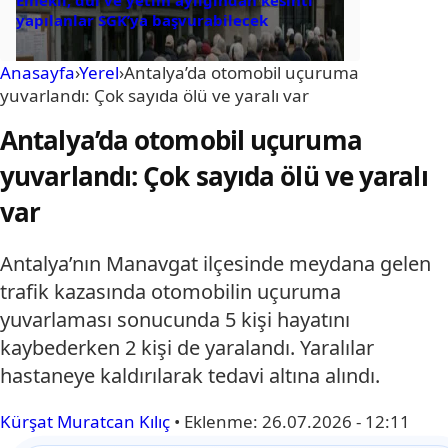
Emekli, dul ve yetim aylığından kesinti
yapılanlar SGK’ya başvurabilecek
Anasayfa
›
Yerel
›
Antalya’da otomobil uçuruma
yuvarlandı: Çok sayıda ölü ve yaralı var
Antalya’da otomobil uçuruma
yuvarlandı: Çok sayıda ölü ve yaralı
var
Antalya’nın Manavgat ilçesinde meydana gelen
trafik kazasında otomobilin uçuruma
yuvarlaması sonucunda 5 kişi hayatını
kaybederken 2 kişi de yaralandı. Yaralılar
hastaneye kaldırılarak tedavi altına alındı.
Kürşat Muratcan Kılıç
•
Eklenme:
26.07.2026 - 12:11