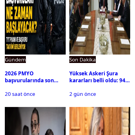
Gündem
Son Dakika
2026 PMYO
Yüksek Askeri Şura
başvurularında son
kararları belli oldu: 94
durum ne?
isim terfi etti
20 saat önce
2 gün önce