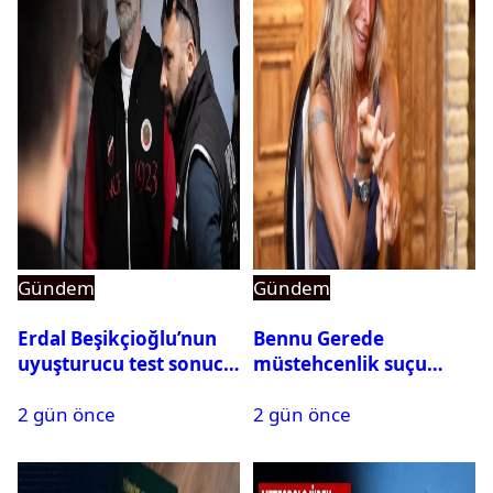
Gündem
Gündem
Erdal Beşikçioğlu’nun
Bennu Gerede
uyuşturucu test sonucu
müstehcenlik suçu
belli oldu
kapsamında gözaltına
2 gün önce
2 gün önce
alındı