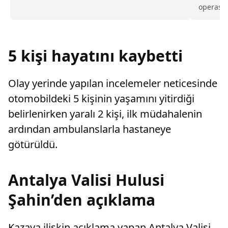
değiştirerek masraf çıkaran kadını ağır kusurlu
operasyo
sayarak, kadının eşine tazminat ödemesine
tutuklan
karar verdi.
açıklama
Suçlarla
silah ve
5 kişi hayatını kaybetti
Olay yerinde yapılan incelemeler neticesinde
otomobildeki 5 kişinin yaşamını yitirdiği
belirlenirken yaralı 2 kişi, ilk müdahalenin
ardından ambulanslarla hastaneye
götürüldü.
Antalya Valisi Hulusi
Şahin’den açıklama
Kazaya ilişkin açıklama yapan Antalya Valisi