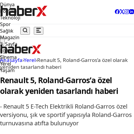
Dünya
Politika
Teknoloji
Spor
Sağlık
Magazin
3. Sayfa
Eğitim
Sinema
Anasayfa
›
Yerel
›
Renault 5, Roland-Garros’a özel olarak
Yerel
yeniden tasarlandı haberi
Yaşam
Renault 5, Roland-Garros’a özel
olarak yeniden tasarlandı haberi
- Renault 5 E-Tech Elektrikli Roland-Garros özel
versiyonu, şık ve sportif yapısıyla Roland-Garros
turnuvasına atıfta bulunuyor