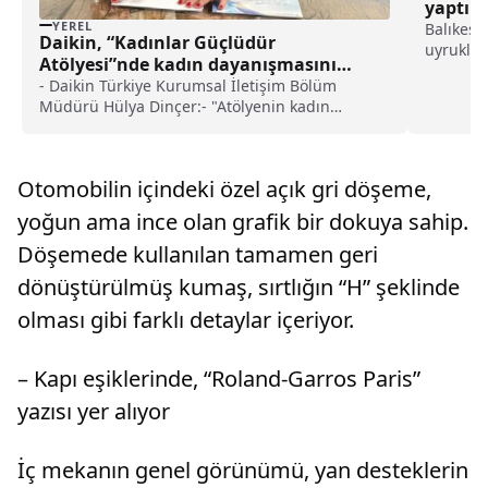
yaptıkl
YEREL
şüpheli
Balıkesi
Daikin, “Kadınlar Güçlüdür
uyruklu 
Atölyesi”nde kadın dayanışmasını
yurt dışı
vurguladı haberi
- Daikin Türkiye Kurumsal İletişim Bölüm
gözaltın
Müdürü Hülya Dinçer:- "Atölyenin kadın
Kaçakçıl
çalışanlarımızın güçlü yönlerini keşfetmelerine
(KOM) Bü
katkı sağlayacağına inanıyorum"
Otomobilin içindeki özel açık gri döşeme,
yoğun ama ince olan grafik bir dokuya sahip.
Döşemede kullanılan tamamen geri
dönüştürülmüş kumaş, sırtlığın “H” şeklinde
olması gibi farklı detaylar içeriyor.
– Kapı eşiklerinde, “Roland-Garros Paris”
yazısı yer alıyor
İç mekanın genel görünümü, yan desteklerin