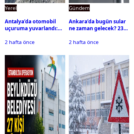
Yerel
Gündem
Antalya’da otomobil
Ankara’da bugün sular
uçuruma yuvarlandı:
ne zaman gelecek? 23
Çok sayıda ölü ve yaralı
Temmuz 2026 ilçe ilçe
2 hafta önce
2 hafta önce
var
su kesintisi sorgulama