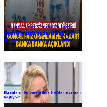
350 bin TL’nin 32 günlük faiz
getirisi sessiz sedasız değişti:
Güncel rakamlar oraya çıktı
Ekranların fenomeni Esra Erol’da ne zaman
başlıyor?