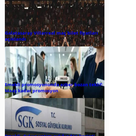
Galatasaray Villarreal maç bilet fiyatları
açıklandı
Emekli promosyonunda ezber bozan teklif:
Maaş kadar promosyon