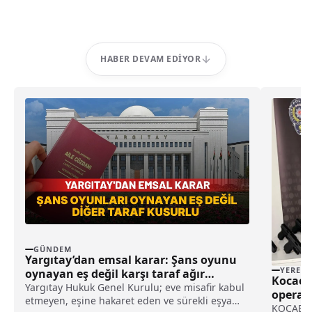
HABER DEVAM EDIYOR
GÜNDEM
Yargıtay’dan emsal karar: Şans oyunu
YEREL
oynayan eş değil karşı taraf ağır
Kocaeli
kusurlu sayıldı
Yargıtay Hukuk Genel Kurulu; eve misafir kabul
operas
etmeyen, eşine hakaret eden ve sürekli eşya
tutukl
KOCAELİ (