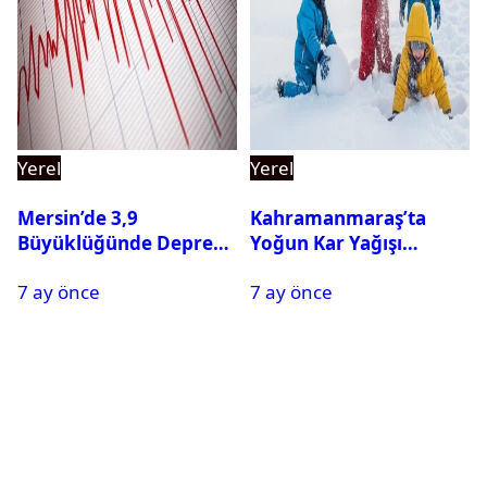
Yerel
Yerel
Mersin’de 3,9
Kahramanmaraş’ta
Büyüklüğünde Deprem
Yoğun Kar Yağışı
Oldu
Nedeniyle Okullar Yarın
7 ay önce
7 ay önce
Tatil