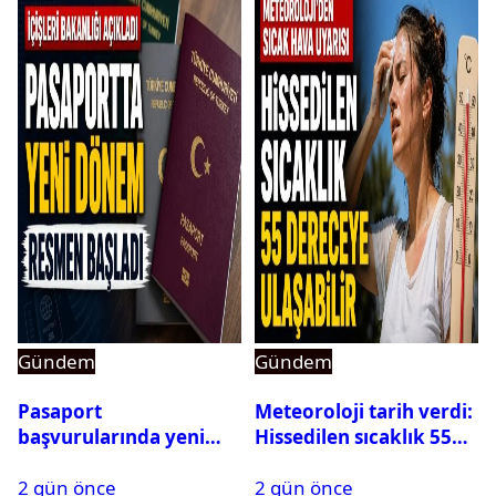
Gündem
Gündem
Pasaport
Meteoroloji tarih verdi:
başvurularında yeni
Hissedilen sıcaklık 55
dönem başladı
dereceye ulaşabilir
2 gün önce
2 gün önce