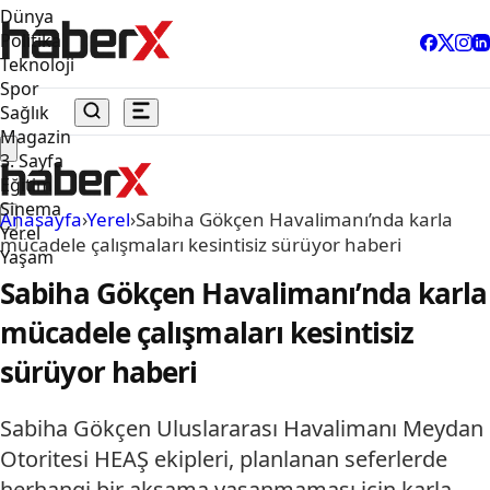
Dünya
Politika
Teknoloji
Spor
Sağlık
Magazin
3. Sayfa
Eğitim
Sinema
Anasayfa
›
Yerel
›
Sabiha Gökçen Havalimanı’nda karla
Yerel
mücadele çalışmaları kesintisiz sürüyor haberi
Yaşam
Sabiha Gökçen Havalimanı’nda karla
mücadele çalışmaları kesintisiz
sürüyor haberi
Sabiha Gökçen Uluslararası Havalimanı Meydan
Otoritesi HEAŞ ekipleri, planlanan seferlerde
herhangi bir aksama yaşanmaması için karla