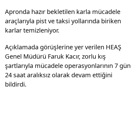
öğrencile
merkezindeki okul kantinlerinde denetim
Apronda hazır bekletilen karla mücadele
gerçekleştirdi.Okul...
araçlarıyla pist ve taksi yollarında biriken
karlar temizleniyor.
Açıklamada görüşlerine yer verilen HEAŞ
Genel Müdürü Faruk Kacır, zorlu kış
şartlarıyla mücadele operasyonlarının 7 gün
24 saat aralıksız olarak devam ettiğini
bildirdi.