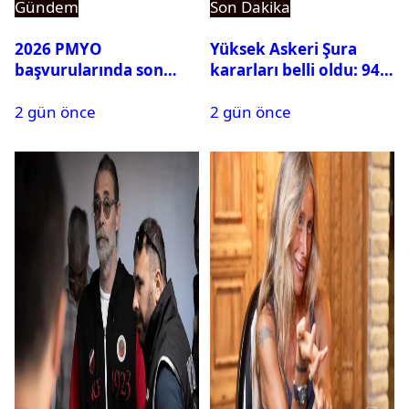
Gündem
Son Dakika
2026 PMYO
Yüksek Askeri Şura
başvurularında son
kararları belli oldu: 94
durum ne?
isim terfi etti
2 gün önce
2 gün önce