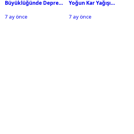
Büyüklüğünde Deprem
Yoğun Kar Yağışı
Oldu
Nedeniyle Okullar Yarın
7 ay önce
7 ay önce
Tatil