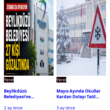
Yerel
Yerel
Beylikdüzü
Mayıs Ayında Okullar
Belediyesi’ne
Kardan Dolayı Tatil
Operasyon: 27 Kişi
Edildi
2 ay önce
3 ay önce
Gözaltına Alındı