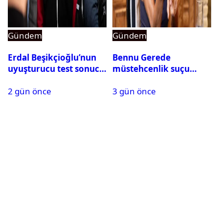
Gündem
Gündem
Erdal Beşikçioğlu’nun
Bennu Gerede
uyuşturucu test sonucu
müstehcenlik suçu
belli oldu
kapsamında gözaltına
2 gün önce
3 gün önce
alındı