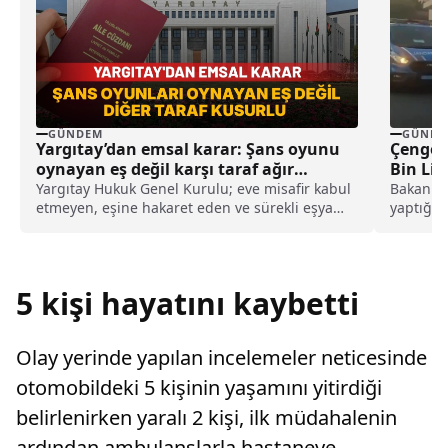
GÜNDEM
GÜNDE
Yargıtay’dan emsal karar: Şans oyunu
Çengel 
oynayan eş değil karşı taraf ağır
Bin Lit
kusurlu sayıldı
Yargıtay Hukuk Genel Kurulu; eve misafir kabul
Bakan Ye
etmeyen, eşine hakaret eden ve sürekli eşya
yaptığı 
değiştirerek masraf çıkaran kadını ağır kusurlu
karşı mü
sayarak, kadının eşine tazminat ödemesine
karar verdi.
5 kişi hayatını kaybetti
Olay yerinde yapılan incelemeler neticesinde
otomobildeki 5 kişinin yaşamını yitirdiği
belirlenirken yaralı 2 kişi, ilk müdahalenin
ardından ambulanslarla hastaneye