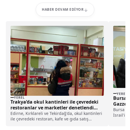
HABER DEVAM EDIYOR
YEREL
Bursa’d
YEREL
Trakya’da okul kantinleri ile çevredeki
Gazze’y
restoranlar ve marketler denetlendi
etti ha
Bursa Te
haberi
Edirne, Kırklareli ve Tekirdağ'da, okul kantinleri
İsrail'in
ile çevredeki restoran, kafe ve gıda satış
etti.BTÜ
noktaları denetlendi.Edirne Tarım ve Orman
Mimar Si
Müdürlüğü gıda kontrol görevlileri, kent