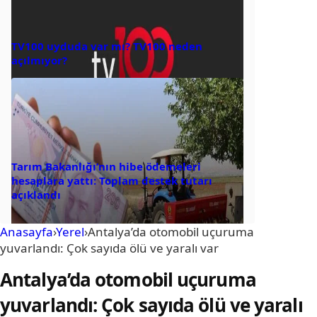
TV100 uyduda var mı? TV100 neden
açılmıyor?
Tarım Bakanlığı’nın hibe ödemeleri
hesaplara yattı: Toplam destek tutarı
açıklandı
Anasayfa
›
Yerel
›
Antalya’da otomobil uçuruma
yuvarlandı: Çok sayıda ölü ve yaralı var
Antalya’da otomobil uçuruma
yuvarlandı: Çok sayıda ölü ve yaralı