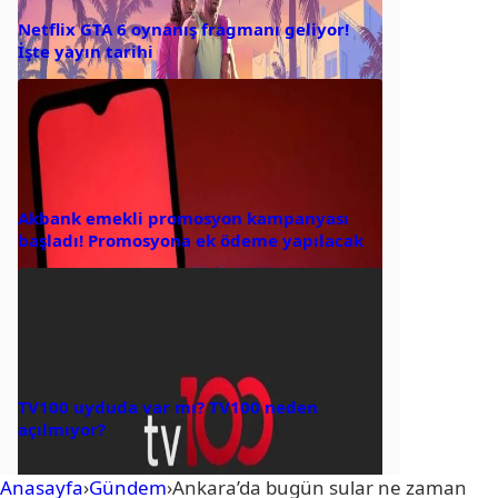
Netflix GTA 6 oynanış fragmanı geliyor!
İşte yayın tarihi
Akbank emekli promosyon kampanyası
başladı! Promosyona ek ödeme yapılacak
TV100 uyduda var mı? TV100 neden
açılmıyor?
Anasayfa
›
Gündem
›
Ankara’da bugün sular ne zaman