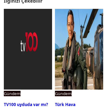
İlginizi Çekebilir
Gündem
Gündem
TV100 uyduda var mı?
Türk Hava