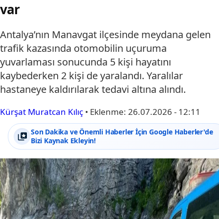
var
Antalya’nın Manavgat ilçesinde meydana gelen
trafik kazasında otomobilin uçuruma
yuvarlaması sonucunda 5 kişi hayatını
kaybederken 2 kişi de yaralandı. Yaralılar
hastaneye kaldırılarak tedavi altına alındı.
Kürşat Muratcan Kılıç
•
Eklenme:
26.07.2026 - 12:11
Son Dakika ve Önemli Haberler İçin Google Haberler'de
Bizi Kaynak Ekleyin!