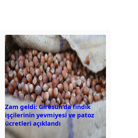
Zam geldi: Giresun’da fındık
işçilerinin yevmiyesi ve patoz
ücretleri açıklandı