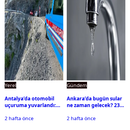
Yerel
Gündem
Antalya’da otomobil
Ankara’da bugün sular
uçuruma yuvarlandı:
ne zaman gelecek? 23
Çok sayıda ölü ve yaralı
Temmuz 2026 ilçe ilçe
2 hafta önce
2 hafta önce
var
su kesintisi sorgulama