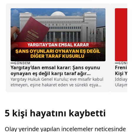
GÜNDEM
GÜNDE
Yargıtay’dan emsal karar: Şans oyunu
Freni P
oynayan eş değil karşı taraf ağır
Kişi Ya
kusurlu sayıldı
Yargıtay Hukuk Genel Kurulu; eve misafir kabul
İddiaya 
etmeyen, eşine hakaret eden ve sürekli eşya
Ulaşım S
değiştirerek masraf çıkaran kadını ağır kusurlu
sayarak, kadının eşine tazminat ödemesine
karar verdi.
5 kişi hayatını kaybetti
Olay yerinde yapılan incelemeler neticesinde