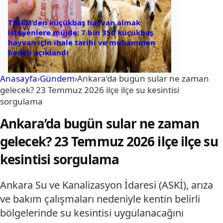
TİGEM’den küçükbaş hayvan almak
isteyenlere müjde: 7 bin 350 küçükbaş
hayvan için ihale tarihi ve muhammen
bedeli açıklandı
Anasayfa
›
Gündem
›
Ankara’da bugün sular ne zaman
gelecek? 23 Temmuz 2026 ilçe ilçe su kesintisi
sorgulama
Ankara’da bugün sular ne zaman
gelecek? 23 Temmuz 2026 ilçe ilçe su
kesintisi sorgulama
Ankara Su ve Kanalizasyon İdaresi (ASKİ), arıza
ve bakım çalışmaları nedeniyle kentin belirli
bölgelerinde su kesintisi uygulanacağını