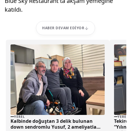
Blue Sky Restaurant'ta akşam yemeğine
katıldı.
HABER DEVAM EDIYOR
YEREL
YEREL
Kalbinde doğuştan 3 delik bulunan
Tekird
down sendromlu Yusuf, 2 ameliyatla
“Yılın 