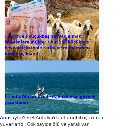
TİGEM’den küçükbaş hayvan almak
isteyenlere müjde: 7 bin 350 küçükbaş
hayvan için ihale tarihi ve muhammen
bedeli açıklandı
İstanbul’da bir ilçede daha denize girmek
yasaklandı
Anasayfa
›
Yerel
›
Antalya’da otomobil uçuruma
yuvarlandı: Çok sayıda ölü ve yaralı var