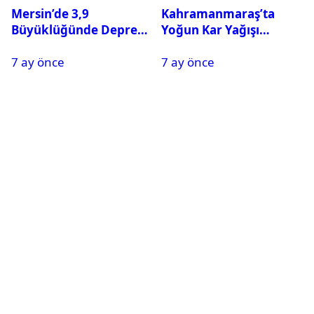
Mersin’de 3,9
Kahramanmaraş’ta
Büyüklüğünde Deprem
Yoğun Kar Yağışı
Oldu
Nedeniyle Okullar Yarın
7 ay önce
7 ay önce
Tatil