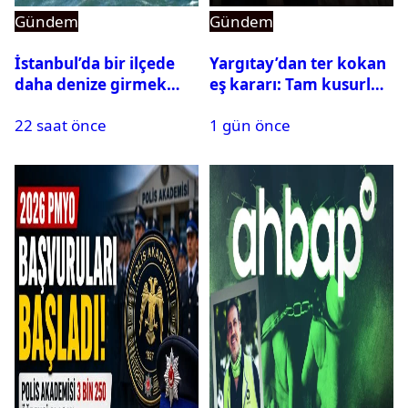
Gündem
Gündem
İstanbul’da bir ilçede
Yargıtay’dan ter kokan
daha denize girmek
eş kararı: Tam kusurlu
yasaklandı
bulundu
22 saat önce
1 gün önce