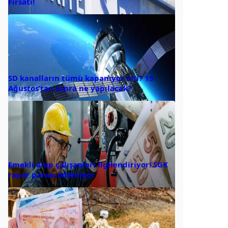
Fırsatı!
SD kanalların tümü kapanıyor mu? 15
Ağustos’tan sonra ne yapılacak?
Emekli olup çalışanları ilgilendiriyor! SGK
rapor parası ödemiyor