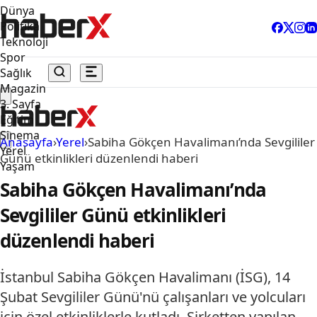
Dünya
Politika
Teknoloji
Spor
Sağlık
Magazin
3. Sayfa
Eğitim
Sinema
Anasayfa
›
Yerel
›
Sabiha Gökçen Havalimanı’nda Sevgililer
Yerel
Günü etkinlikleri düzenlendi haberi
Yaşam
Sabiha Gökçen Havalimanı’nda
Sevgililer Günü etkinlikleri
düzenlendi haberi
İstanbul Sabiha Gökçen Havalimanı (İSG), 14
Şubat Sevgililer Günü'nü çalışanları ve yolcuları
için özel etkinliklerle kutladı. Şirketten yapılan