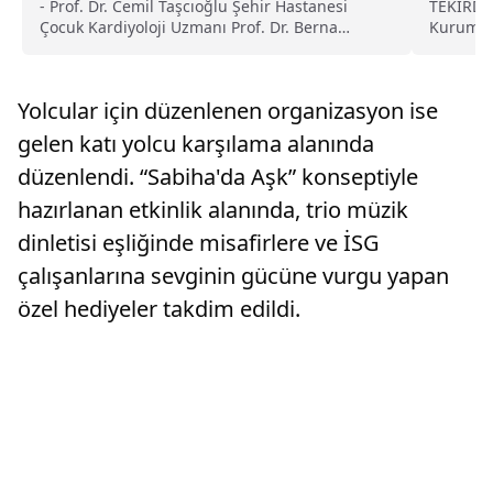
sağlığına kavuştu haberi
- Prof. Dr. Cemil Taşcıoğlu Şehir Hastanesi
TEKİRDAĞ
Çocuk Kardiyoloji Uzmanı Prof. Dr. Berna
Kurumu 
Şaylan:- "Down sendromluların yüzde 50'sinde
Sağlık M
doğuştan kalp hastalığı olabiliyor. Hastaya 2
Ajansını
aşamalı ameliyat planladık. İlk ameliyatta
olaylara 
Yolcular için düzenlenen organizasyon ise
kalpteki delikleri kapattık. Akabinde delik
aldığı "Y
kapaktaki yetersizliğin giderildiği bir ameliyat
gelen katı yolcu karşılama alanında
yapıldı"- Yusuf Talha Taşkın'ın annesi Esma
düzenlendi. “Sabiha'da Aşk” konseptiyle
Taşkın:- "Önceden çok koşamıyordu. Oturduğu
yerde efor sarf etmediği halde terliyordu.
hazırlanan etkinlik alanında, trio müzik
Yerinden hiç kalmak istemiyordu, hareketi
kısıtlıydı. Eskiye göre çok daha iyi. Şu anda
dinletisi eşliğinde misafirlere ve İSG
normal okulumuza başladık. Sağlığına
çalışanlarına sevginin gücüne vurgu yapan
kavuştuğu için mutluyum"
özel hediyeler takdim edildi.