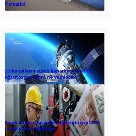
Fırsatı!
SD kanalların tümü kapanıyor mu? 15
Ağustos’tan sonra ne yapılacak?
Emekli olup çalışanları ilgilendiriyor! SGK
rapor parası ödemiyor