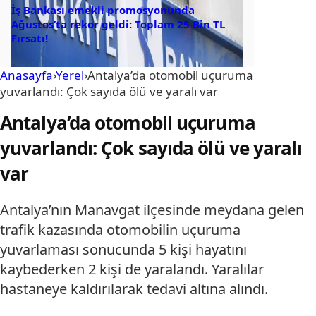
İş Bankası emekli promosyonunda
Ağustos’ta rekor geldi: Toplam 25 Bin TL
Fırsatı!
Anasayfa
›
Yerel
›
Antalya’da otomobil uçuruma
yuvarlandı: Çok sayıda ölü ve yaralı var
Antalya’da otomobil uçuruma
yuvarlandı: Çok sayıda ölü ve yaralı
var
Antalya’nın Manavgat ilçesinde meydana gelen
trafik kazasında otomobilin uçuruma
yuvarlaması sonucunda 5 kişi hayatını
kaybederken 2 kişi de yaralandı. Yaralılar
hastaneye kaldırılarak tedavi altına alındı.