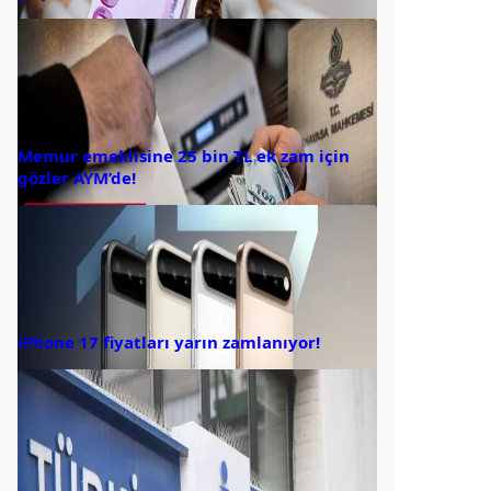
Memur emeklisine 25 bin TL ek zam için
gözler AYM’de!
iPhone 17 fiyatları yarın zamlanıyor!