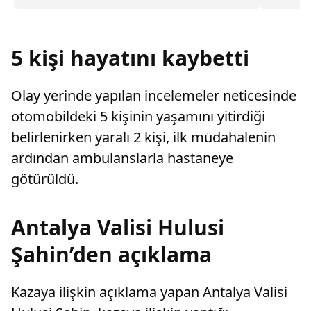
değiştirerek masraf çıkaran kadını ağır kusurlu
yıllarınd
sayarak, kadının eşine tazminat ödemesine
Fotoğraf
karar verdi.
5 kişi hayatını kaybetti
Olay yerinde yapılan incelemeler neticesinde
otomobildeki 5 kişinin yaşamını yitirdiği
belirlenirken yaralı 2 kişi, ilk müdahalenin
ardından ambulanslarla hastaneye
götürüldü.
Antalya Valisi Hulusi
Şahin’den açıklama
Kazaya ilişkin açıklama yapan Antalya Valisi