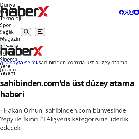
Dünya
Politika
Teknoloji
Spor
Sağlık
Magazin
3. Sayfa
Eğitim
Sinema
Anasayfa
›
Yerel
›
sahibinden.com’da üst düzey atama
Yerel
haberi
Yaşam
sahibinden.com’da üst düzey atama
haberi
- Hakan Orhun, sahibinden.com bünyesinde
Yepy ile İkinci El Alışveriş kategorisine liderlik
edecek