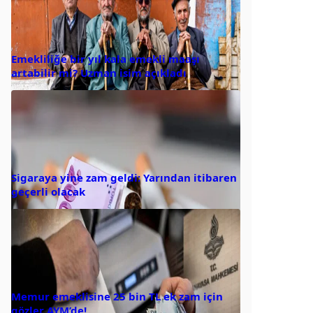
Emekliliğe bir yıl kala emekli maaşı
artabilir mi? Uzman isim açıkladı
Sigaraya yine zam geldi: Yarından itibaren
geçerli olacak
Memur emeklisine 25 bin TL ek zam için
gözler AYM’de!