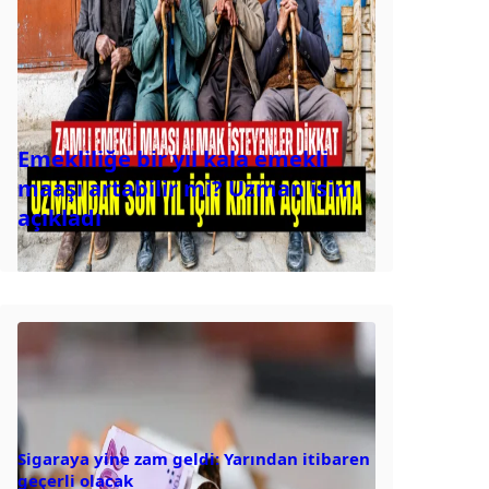
Emekliliğe bir yıl kala emekli
maaşı artabilir mi? Uzman isim
açıkladı
Sigaraya yine zam geldi: Yarından itibaren
geçerli olacak