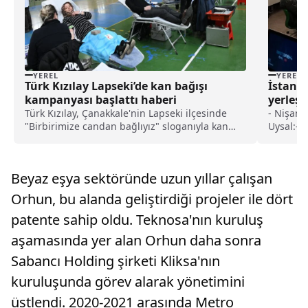
YEREL
YEREL
Türk Kızılay Lapseki’de kan bağışı
İstanbu
kampanyası başlattı haberi
yerleşk
Türk Kızılay, Çanakkale'nin Lapseki ilçesinde
- Nişant
"Birbirimize candan bağlıyız" sloganıyla kan
Uysal:- 
bağışı kampanyası başlattı.Lapseki Plevne
dünyasın
Ortaokulu ve Lapseki Hüseyin Akif Terzioğlu
öğrencil
İlkokulu'nda düzenlenen kan bağış
düşünmey
Beyaz eşya sektöründe uzun yıllar çalışan
kampanyasına şimdiy...
Üniversi
Komsuoğl
Orhun, bu alanda geliştirdiği projeler ile dört
birikimi
patente sahip oldu. Teknosa'nın kuruluş
becerile
İşte tam
aşamasında yer alan Orhun daha sonra
örnek te
Sabancı Holding şirketi Kliksa'nın
kuruluşunda görev alarak yönetimini
üstlendi. 2020-2021 arasında Metro