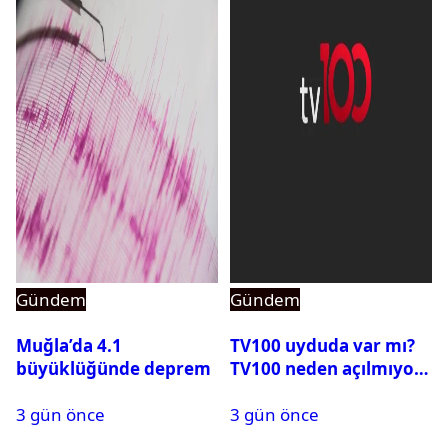
Gündem
Gündem
Muğla’da 4.1
TV100 uyduda var mı?
büyüklüğünde deprem
TV100 neden açılmıyor?
3 gün önce
3 gün önce