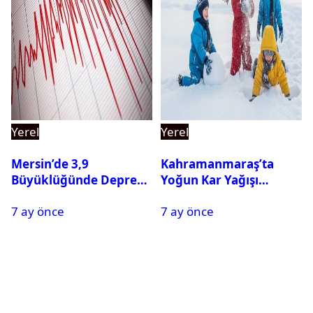
Yerel
Yerel
Mersin’de 3,9
Kahramanmaraş’ta
Büyüklüğünde Deprem
Yoğun Kar Yağışı
Oldu
Nedeniyle Okullar Yarın
7 ay önce
7 ay önce
Tatil