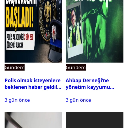
Gündem
Gündem
Polis olmak isteyenlere
Ahbap Derneği’ne
beklenen haber geldi!
yönetim kayyumu
PMYO başvuruları açıldı
atandı: Kapatma davası
3 gün önce
3 gün önce
açıldı