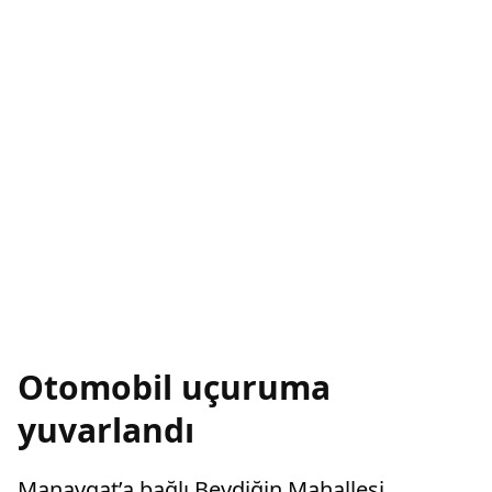
Otomobil uçuruma
yuvarlandı
Manavgat’a bağlı Beydiğin Mahallesi