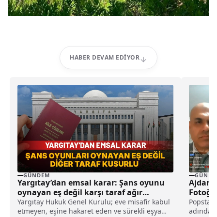
HABER DEVAM EDIYOR
GÜNDEM
GÜNDE
Yargıtay’dan emsal karar: Şans oyunu
Ajdar’ı
oynayan eş değil karşı taraf ağır
Fotoğra
kusurlu sayıldı
Etti!
Yargıtay Hukuk Genel Kurulu; eve misafir kabul
Popstar 
etmeyen, eşine hakaret eden ve sürekli eşya
adından 