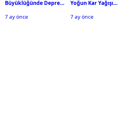
Büyüklüğünde Deprem
Yoğun Kar Yağışı
Oldu
Nedeniyle Okullar Yarın
7 ay önce
7 ay önce
Tatil