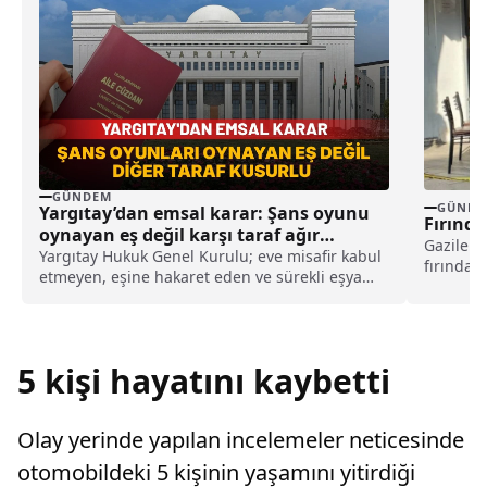
GÜNDEM
GÜNDE
Yargıtay’dan emsal karar: Şans oyunu
Fırında
oynayan eş değil karşı taraf ağır
Gaziler 
kusurlu sayıldı
Yargıtay Hukuk Genel Kurulu; eve misafir kabul
fırında ç
etmeyen, eşine hakaret eden ve sürekli eşya
sahipler
değiştirerek masraf çıkaran kadını ağır kusurlu
sayarak, kadının eşine tazminat ödemesine
karar verdi.
5 kişi hayatını kaybetti
Olay yerinde yapılan incelemeler neticesinde
otomobildeki 5 kişinin yaşamını yitirdiği