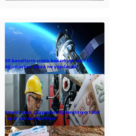
SD kanalların tümü kapanıyor mu? 15
Ağustos’tan sonra ne yapılacak?
Emekli olup çalışanları ilgilendiriyor! SGK
rapor parası ödemiyor