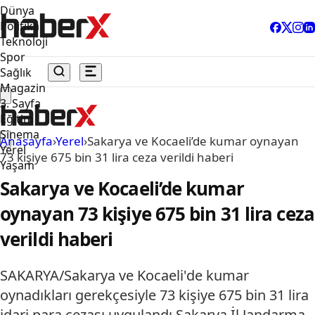
Dünya
Politika
Teknoloji
Spor
Sağlık
Magazin
3. Sayfa
Eğitim
Sinema
Anasayfa
›
Yerel
›
Sakarya ve Kocaeli’de kumar oynayan
Yerel
73 kişiye 675 bin 31 lira ceza verildi haberi
Yaşam
Sakarya ve Kocaeli’de kumar
oynayan 73 kişiye 675 bin 31 lira ceza
verildi haberi
SAKARYA/Sakarya ve Kocaeli'de kumar
oynadıkları gerekçesiyle 73 kişiye 675 bin 31 lira
idari para cezası uygulandı.Sakarya İl Jandarma