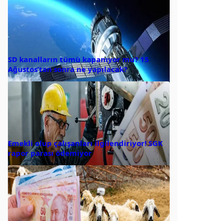
SD kanalların tümü kapanıyor mu? 15
Ağustos’tan sonra ne yapılacak?
Emekli olup çalışanları ilgilendiriyor! SGK
rapor parası ödemiyor