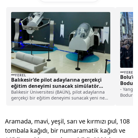
YEREL
YEREL
Bolu’da
Balıkesir’de pilot adaylarına gerçekçi
Boduroğ
eğitim deneyimi sunacak simülatör
toprağa
- Yangın
geliştiriliyor haberi
Balıkesir Üniversitesi (BAÜN), pilot adaylarına
Boduroğl
gerçekçi bir eğitim deneyimi sunacak yeni nesil
tekerlek
uçuş simülatörü geliştiriyor.Üniversiteden
yapılan açıklamaya göre, Edremit Sivil Havacılık
Yüksekokulu Havacılık Yönetimi Bölümü
Aramada, mavi, yeşil, sarı ve kırmızı pul, 108
akademisyenl...
tombala kağıdı, bir numaramatik kağıdı ve