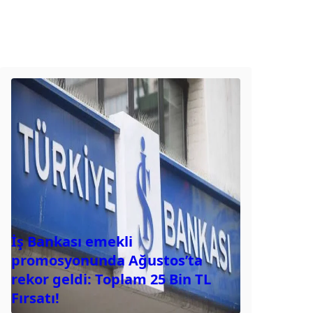
İş Bankası emekli
promosyonunda Ağustos’ta
rekor geldi: Toplam 25 Bin TL
Fırsatı!