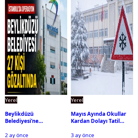
Yerel
Yerel
Beylikdüzü
Mayıs Ayında Okullar
Belediyesi’ne
Kardan Dolayı Tatil
Operasyon: 27 Kişi
Edildi
2 ay önce
3 ay önce
Gözaltına Alındı