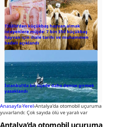
TİGEM’den küçükbaş hayvan almak
isteyenlere müjde: 7 bin 350 küçükbaş
hayvan için ihale tarihi ve muhammen
bedeli açıklandı
İstanbul’da bir ilçede daha denize girmek
yasaklandı
Anasayfa
›
Yerel
›
Antalya’da otomobil uçuruma
yuvarlandı: Çok sayıda ölü ve yaralı var
Antalya’da otomobil uçuruma