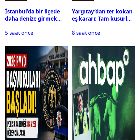
İstanbul’da bir ilçede
Yargıtay’dan ter kokan
daha denize girmek
eş kararı: Tam kusurlu
yasaklandı
bulundu
5 saat önce
8 saat önce