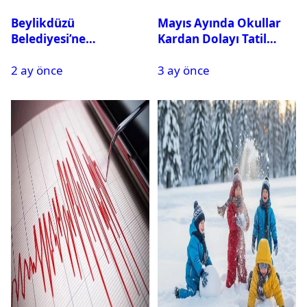
Beylikdüzü
Mayıs Ayında Okullar
Belediyesi’ne
Kardan Dolayı Tatil
Operasyon: 27 Kişi
Edildi
2 ay önce
3 ay önce
Gözaltına Alındı