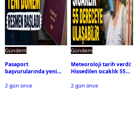
Gündem
Gündem
Pasaport
Meteoroloji tarih verdi:
başvurularında yeni
Hissedilen sıcaklık 55
dönem başladı
dereceye ulaşabilir
2 gün önce
2 gün önce