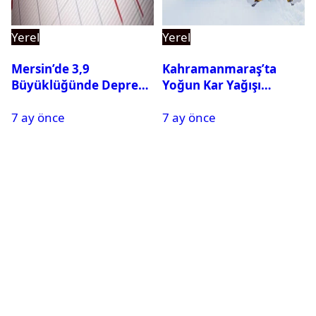
Yerel
Yerel
Mersin’de 3,9
Kahramanmaraş’ta
Büyüklüğünde Deprem
Yoğun Kar Yağışı
Oldu
Nedeniyle Okullar Yarın
7 ay önce
7 ay önce
Tatil