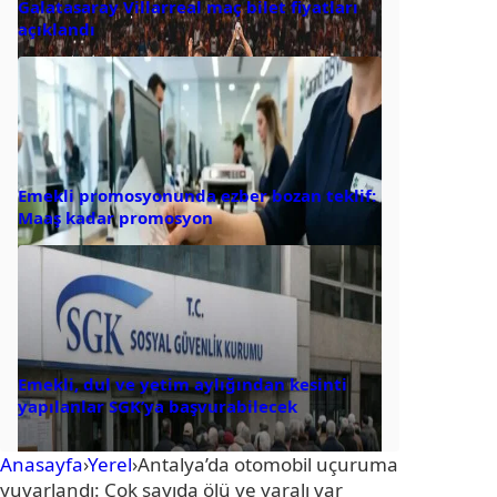
Galatasaray Villarreal maç bilet fiyatları
açıklandı
Emekli promosyonunda ezber bozan teklif:
Maaş kadar promosyon
Emekli, dul ve yetim aylığından kesinti
yapılanlar SGK’ya başvurabilecek
Anasayfa
›
Yerel
›
Antalya’da otomobil uçuruma
yuvarlandı: Çok sayıda ölü ve yaralı var