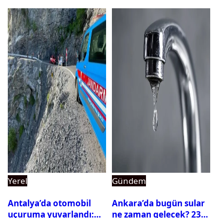
Yerel
Gündem
Antalya’da otomobil
Ankara’da bugün sular
uçuruma yuvarlandı:
ne zaman gelecek? 23