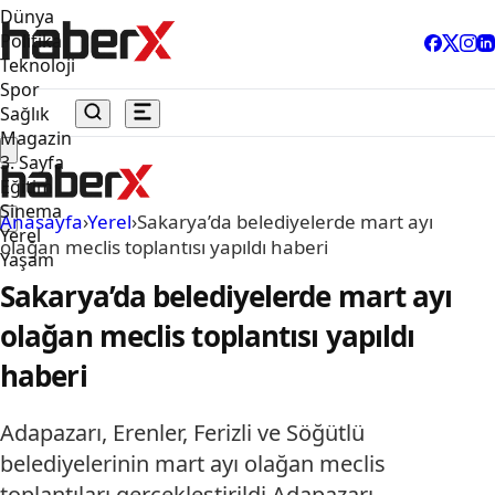
Dünya
Politika
Teknoloji
Spor
Sağlık
Magazin
3. Sayfa
Eğitim
Sinema
Anasayfa
›
Yerel
›
Sakarya’da belediyelerde mart ayı
Yerel
olağan meclis toplantısı yapıldı haberi
Yaşam
Sakarya’da belediyelerde mart ayı
olağan meclis toplantısı yapıldı
haberi
Adapazarı, Erenler, Ferizli ve Söğütlü
belediyelerinin mart ayı olağan meclis
toplantıları gerçekleştirildi.Adapazarı