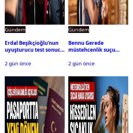
Gündem
Gündem
Erdal Beşikçioğlu’nun
Bennu Gerede
uyuşturucu test sonucu
müstehcenlik suçu
belli oldu
kapsamında gözaltına
2 gün önce
2 gün önce
alındı