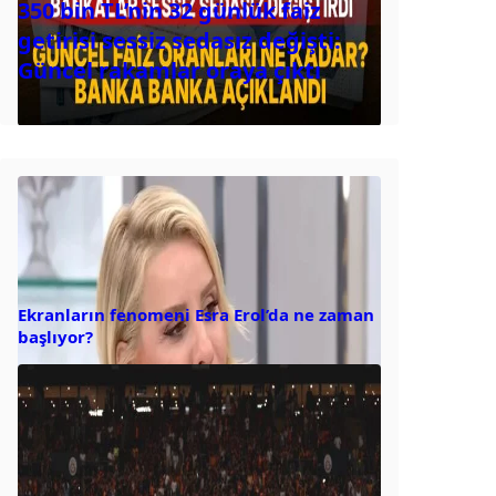
350 bin TL’nin 32 günlük faiz
getirisi sessiz sedasız değişti:
Güncel rakamlar oraya çıktı
Ekranların fenomeni Esra Erol’da ne zaman
başlıyor?