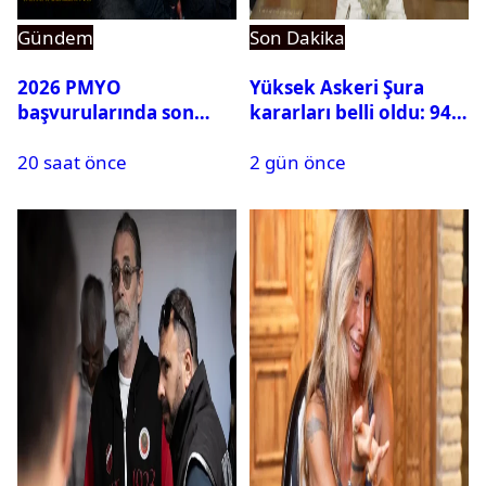
Gündem
Son Dakika
2026 PMYO
Yüksek Askeri Şura
başvurularında son
kararları belli oldu: 94
durum ne?
isim terfi etti
20 saat önce
2 gün önce