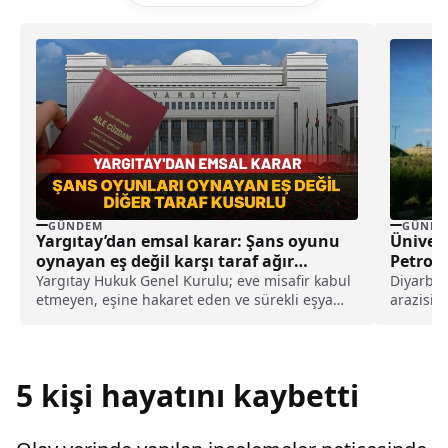
GÜNDEM
GÜNDE
Yargıtay’dan emsal karar: Şans oyunu
Üniver
oynayan eş değil karşı taraf ağır
Petrol Ç
kusurlu sayıldı
Yargıtay Hukuk Genel Kurulu; eve misafir kabul
Diyarbak
etmeyen, eşine hakaret eden ve sürekli eşya
arazisin
değiştirerek masraf çıkaran kadını ağır kusurlu
varlığını
sayarak, kadının eşine tazminat ödemesine
karar verdi.
5 kişi hayatını kaybetti