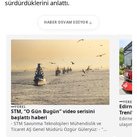
sürdürdüklerini anlattı.
HABER DEVAM EDIYOR
YEREL
Edirne’
YEREL
STM, “O Gün Bugün” video serisini
Treni” 
başlattı haberi
Edirne Va
- STM Savunma Teknolojileri Mühendislik ve
ulaşımı k
Ticaret AŞ Genel Müdürü Özgür Güleryüz: - "Bu
"Edirne T
hikayeleri sizler için, 'O Gün Bugün' video