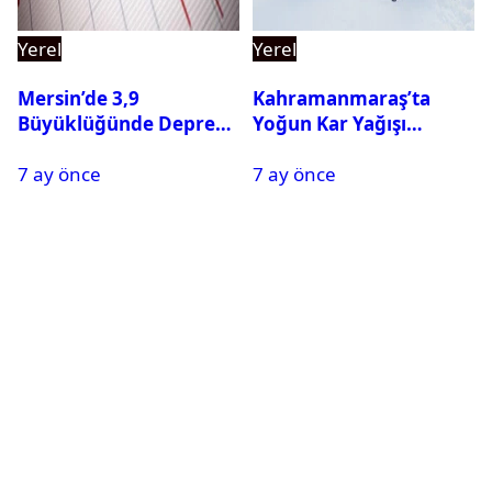
Yerel
Yerel
Mersin’de 3,9
Kahramanmaraş’ta
Büyüklüğünde Deprem
Yoğun Kar Yağışı
Oldu
Nedeniyle Okullar Yarın
7 ay önce
7 ay önce
Tatil