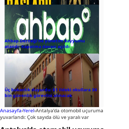
Ahbap Derneği’ne yönetim kayyumu
atandı: Kapatma davası açıldı
Üç bakanlık duyurdu: 81 ildeki okullara 30
bin güvenlik görevlisi alınacak
Anasayfa
›
Yerel
›
Antalya’da otomobil uçuruma
yuvarlandı: Çok sayıda ölü ve yaralı var