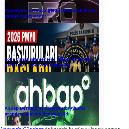
Apple’dan ilk ipucu geldi: iPhone 18 Pro ne
zaman tanıtılacak?
Polis olmak isteyenlere beklenen haber
geldi! PMYO başvuruları açıldı
Ahbap Derneği’ne yönetim kayyumu
atandı: Kapatma davası açıldı
Anasayfa
›
Gündem
›
Ankara’da bugün sular ne zaman