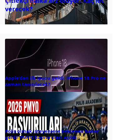
Çitlekçi halka arz oluyor: Kaç lot
verecek?
Apple’dan ilk ipucu geldi: iPhone 18 Pro ne
zaman tanıtılacak?
Polis olmak isteyenlere beklenen haber
geldi! PMYO başvuruları açıldı