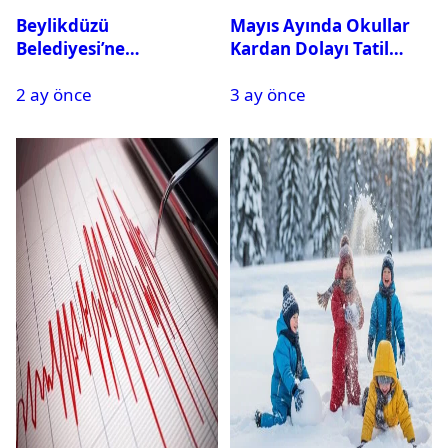
Beylikdüzü
Mayıs Ayında Okullar
Belediyesi’ne
Kardan Dolayı Tatil
Operasyon: 27 Kişi
Edildi
2 ay önce
3 ay önce
Gözaltına Alındı