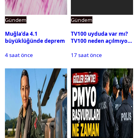
Gündem
Gündem
Muğla’da 4.1
TV100 uyduda var mı?
büyüklüğünde deprem
TV100 neden açılmıyor?
4 saat önce
17 saat önce