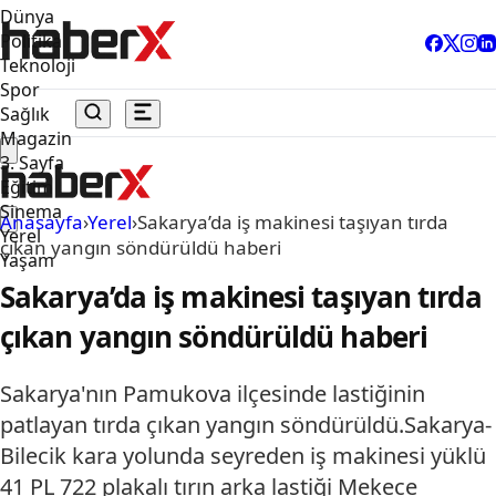
Dünya
Politika
Teknoloji
Spor
Sağlık
Magazin
3. Sayfa
Eğitim
Sinema
Anasayfa
›
Yerel
›
Sakarya’da iş makinesi taşıyan tırda
Yerel
çıkan yangın söndürüldü haberi
Yaşam
Sakarya’da iş makinesi taşıyan tırda
çıkan yangın söndürüldü haberi
Sakarya'nın Pamukova ilçesinde lastiğinin
patlayan tırda çıkan yangın söndürüldü.Sakarya-
Bilecik kara yolunda seyreden iş makinesi yüklü
41 PL 722 plakalı tırın arka lastiği Mekece