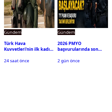
Gündem
Gündem
Türk Hava
2026 PMYO
Kuvvetleri’nin ilk kadın
başvurularında son
generali Özlem
durum ne?
24 saat önce
2 gün önce
Karapınar hakkında
dikkat çeken detay
ortaya çıktı