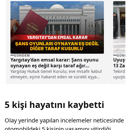
GÜNDEM
GÜNDE
Yargıtay’dan emsal karar: Şans oyunu
Uyuştu
oynayan eş değil karşı taraf ağır
13 Zanl
kusurlu sayıldı
Yargıtay Hukuk Genel Kurulu; eve misafir kabul
Tekirdağ
etmeyen, eşine hakaret eden ve sürekli eşya
uyuşturu
değiştirerek masraf çıkaran kadını ağır kusurlu
operasyo
sayarak, kadının eşine tazminat ödemesine
ve...
karar verdi.
5 kişi hayatını kaybetti
Olay yerinde yapılan incelemeler neticesinde
otomobildeki 5 kişinin yaşamını yitirdiği