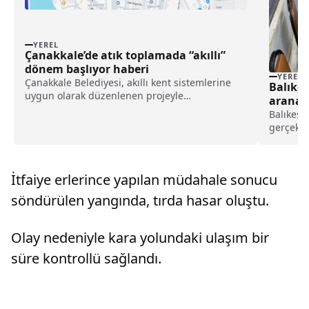
YEREL
Çanakkale’de atık toplamada “akıllı”
dönem başlıyor haberi
YEREL
Çanakkale Belediyesi, akıllı kent sistemlerine
Balıke
uygun olarak düzenlenen projeyle
aranan 
konteynerlerin doluluk oranlarının takip
Balıkesir
edilebileceği yeni sisteme geçiyor.Belediyeden
gerçekle
yapılan açıklamaya göre, pilot bölge olarak
çeşitli 
belirlenen Atatürk Caddesi...
yakaland
ekip ve 3
İtfaiye erlerince yapılan müdahale sonucu
kamu düz
söndürülen yangında, tırda hasar oluştu.
Olay nedeniyle kara yolundaki ulaşım bir
süre kontrollü sağlandı.