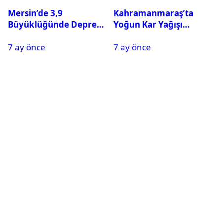
Mersin’de 3,9
Kahramanmaraş’ta
Büyüklüğünde Deprem
Yoğun Kar Yağışı
Oldu
Nedeniyle Okullar Yarın
7 ay önce
7 ay önce
Tatil