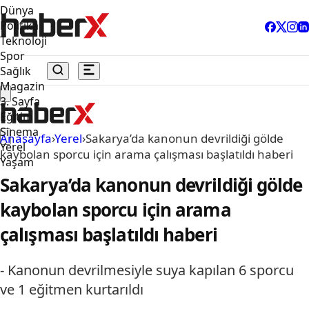
Dünya
Politika
Teknoloji
Spor
Sağlık
Magazin
3. Sayfa
Eğitim
Sinema
Anasayfa
›
Yerel
›
Sakarya’da kanonun devrildiği gölde
Yerel
kaybolan sporcu için arama çalışması başlatıldı haberi
Yaşam
Sakarya’da kanonun devrildiği gölde
kaybolan sporcu için arama
çalışması başlatıldı haberi
- Kanonun devrilmesiyle suya kapılan 6 sporcu
ve 1 eğitmen kurtarıldı