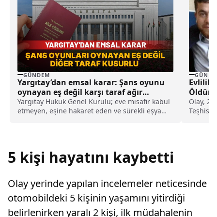
GÜNDEM
GÜNDE
Yargıtay’dan emsal karar: Şans oyunu
Evlilik
oynayan eş değil karşı taraf ağır
Öldüre
kusurlu sayıldı
Yargıtay Hukuk Genel Kurulu; eve misafir kabul
Olay, 24
etmeyen, eşine hakaret eden ve sürekli eşya
Teşhis T
değiştirerek masraf çıkaran kadını ağır kusurlu
gerçekleş
sayarak, kadının eşine tazminat ödemesine
karar verdi.
5 kişi hayatını kaybetti
Olay yerinde yapılan incelemeler neticesinde
otomobildeki 5 kişinin yaşamını yitirdiği
belirlenirken yaralı 2 kişi, ilk müdahalenin