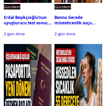
Gündem
Gündem
Erdal Beşikçioğlu’nun
Bennu Gerede
uyuşturucu test sonucu
müstehcenlik suçu
belli oldu
kapsamında gözaltına
2 gün önce
2 gün önce
alındı