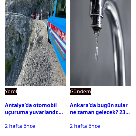
Yerel
Gündem
Antalya’da otomobil
Ankara’da bugün sular
uçuruma yuvarlandı:
ne zaman gelecek? 23
Çok sayıda ölü ve yaralı
Temmuz 2026 ilçe ilçe
2 hafta önce
2 hafta önce
var
su kesintisi sorgulama