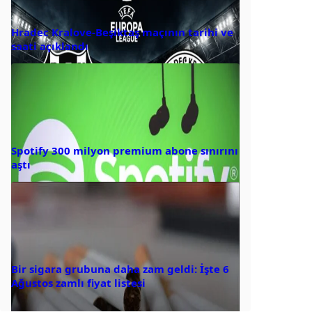
Hradec Kralove-Beşiktaş maçının tarihi ve
saati açıklandı
Spotify 300 milyon premium abone sınırını
aştı
Bir sigara grubuna daha zam geldi: İşte 6
Ağustos zamlı fiyat listesi