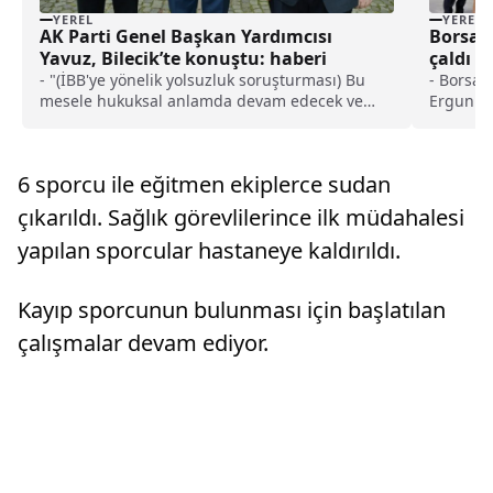
YEREL
YEREL
AK Parti Genel Başkan Yardımcısı
Borsa İ
Yavuz, Bilecik’te konuştu: haberi
çaldı h
- "(İBB'ye yönelik yolsuzluk soruşturması) Bu
- Borsa 
mesele hukuksal anlamda devam edecek ve
Ergun:- 
Türkiye neyin ne olduğunu görecek"
yer alan
gelirle 
edecek, 
6 sporcu ile eğitmen ekiplerce sudan
sanayi k
yükselte
çıkarıldı. Sağlık görevlilerince ilk müdahalesi
Bilge Anb
yapılan sporcular hastaneye kaldırıldı.
fındık ş
daha rek
için ilk
Kayıp sporcunun bulunması için başlatılan
düşünüy
çalışmalar devam ediyor.