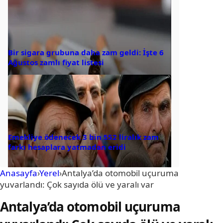
Bir sigara grubuna daha zam geldi: İşte 6
Ağustos zamlı fiyat listesi
Emekliye ödenecek 3 bin 552 liralık zam
farkı hesaplara yatmadan eridi
Anasayfa
›
Yerel
›
Antalya’da otomobil uçuruma
yuvarlandı: Çok sayıda ölü ve yaralı var
Antalya’da otomobil uçuruma