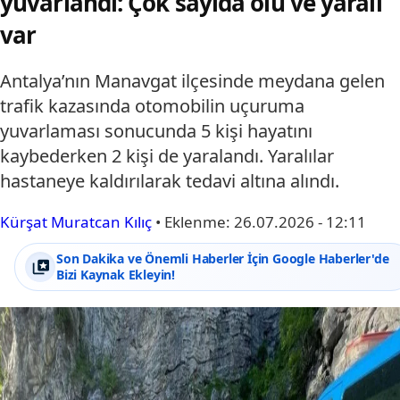
yuvarlandı: Çok sayıda ölü ve yaralı
var
Antalya’nın Manavgat ilçesinde meydana gelen
trafik kazasında otomobilin uçuruma
yuvarlaması sonucunda 5 kişi hayatını
kaybederken 2 kişi de yaralandı. Yaralılar
hastaneye kaldırılarak tedavi altına alındı.
Kürşat Muratcan Kılıç
•
Eklenme:
26.07.2026 - 12:11
Son Dakika ve Önemli Haberler İçin Google Haberler'de
Bizi Kaynak Ekleyin!