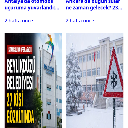
Antalya’da otomobil
Ankara’da bugün sular
uçuruma yuvarlandı:
ne zaman gelecek? 23
Çok sayıda ölü ve yaralı
Temmuz 2026 ilçe ilçe
2 hafta önce
2 hafta önce
var
su kesintisi sorgulama