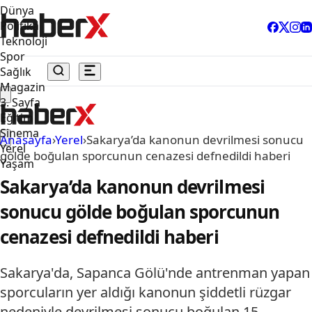
Dünya
Politika
Teknoloji
Spor
Sağlık
Magazin
3. Sayfa
Eğitim
Sinema
Anasayfa
›
Yerel
›
Sakarya’da kanonun devrilmesi sonucu
Yerel
gölde boğulan sporcunun cenazesi defnedildi haberi
Yaşam
Sakarya’da kanonun devrilmesi
sonucu gölde boğulan sporcunun
cenazesi defnedildi haberi
Sakarya'da, Sapanca Gölü'nde antrenman yapan
sporcuların yer aldığı kanonun şiddetli rüzgar
nedeniyle devrilmesi sonucu boğulan 15