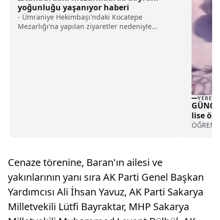
yoğunluğu yaşanıyor haberi
- Ümraniye Hekimbaşı'ndaki Kocatepe
Mezarlığı'na yapılan ziyaretler nedeniyle
Küçüksu Caddesi'nde trafik durma noktasına
geldi
YEREL
GÜNCEL
lise öğ
ÖĞRENCİ
Cenaze törenine, Baran'ın ailesi ve
yakınlarının yanı sıra AK Parti Genel Başkan
Yardımcısı Ali İhsan Yavuz, AK Parti Sakarya
Milletvekili Lütfi Bayraktar, MHP Sakarya