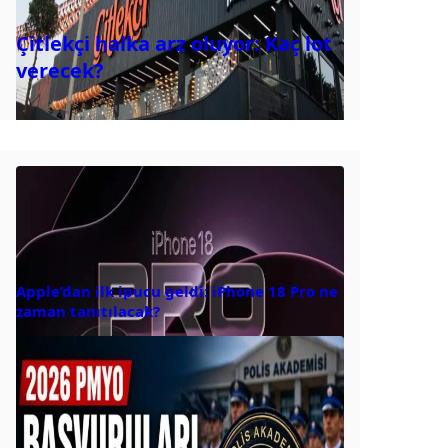
Çitlekçi halka arz oluyor: Kaç lot
verecek?
Apple’dan ilk ipucu geldi: iPhone 18 Pro ne
zaman tanıtılacak?