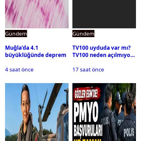
Gündem
Gündem
Muğla’da 4.1
TV100 uyduda var mı?
büyüklüğünde deprem
TV100 neden açılmıyor?
4 saat önce
17 saat önce