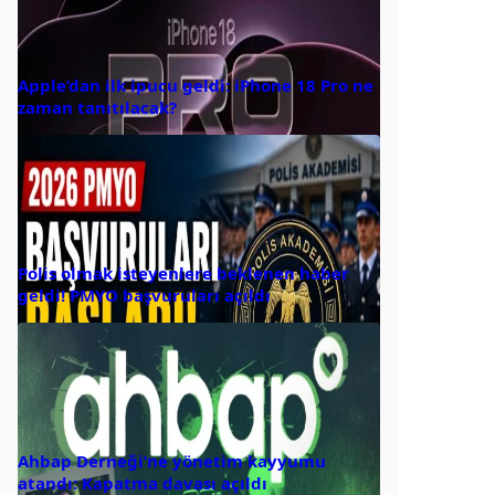
Apple’dan ilk ipucu geldi: iPhone 18 Pro ne
zaman tanıtılacak?
Polis olmak isteyenlere beklenen haber
geldi! PMYO başvuruları açıldı
Ahbap Derneği’ne yönetim kayyumu
atandı: Kapatma davası açıldı