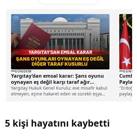
GÜNDEM
GÜNDE
Yargıtay’dan emsal karar: Şans oyunu
Cumhur
oynayan eş değil karşı taraf ağır
Paylaşı
kusurlu sayıldı
Yargıtay Hukuk Genel Kurulu; eve misafir kabul
"Erdoğan
etmeyen, eşine hakaret eden ve sürekli eşya
paylaşı
değiştirerek masraf çıkaran kadını ağır kusurlu
Kasım Sa
sayarak, kadının eşine tazminat ödemesine
karar verdi.
5 kişi hayatını kaybetti