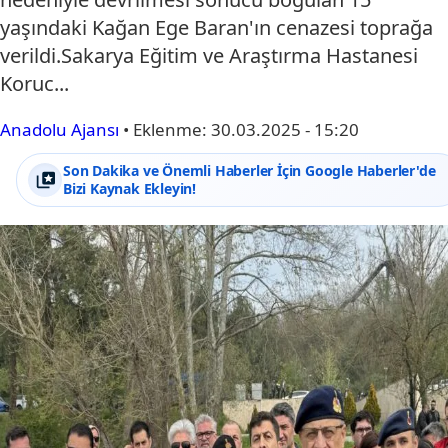
yaşındaki Kağan Ege Baran'ın cenazesi toprağa
verildi.Sakarya Eğitim ve Araştırma Hastanesi
Koruc...
Anadolu Ajansı
•
Eklenme:
30.03.2025 - 15:20
Son Dakika ve Önemli Haberler İçin Google Haberler'de
Bizi Kaynak Ekleyin!