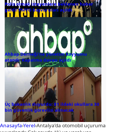
Polis olmak isteyenlere beklenen haber
geldi! PMYO başvuruları açıldı
Ahbap Derneği’ne yönetim kayyumu
atandı: Kapatma davası açıldı
Üç bakanlık duyurdu: 81 ildeki okullara 30
bin güvenlik görevlisi alınacak
Anasayfa
›
Yerel
›
Antalya’da otomobil uçuruma