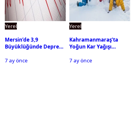
Yerel
Yerel
Mersin’de 3,9
Kahramanmaraş’ta
Büyüklüğünde Deprem
Yoğun Kar Yağışı
Oldu
Nedeniyle Okullar Yarın
7 ay önce
7 ay önce
Tatil