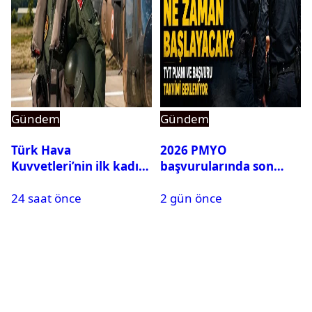
Gündem
Gündem
Türk Hava
2026 PMYO
Kuvvetleri’nin ilk kadın
başvurularında son
generali Özlem
durum ne?
24 saat önce
2 gün önce
Karapınar hakkında
dikkat çeken detay
ortaya çıktı