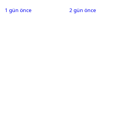
generali Özlem
durum ne?
1 gün önce
2 gün önce
Karapınar hakkında
dikkat çeken detay
ortaya çıktı