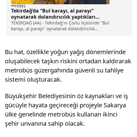
Şerefeli
YEREL
camilerd
Tekirdağ’da “Bul karayı, al parayı”
düzenlend
oynatarak dolandırıcılık yaptıkları
iddiasıyla 3 şüpheli yakalandı
TEKİRDAĞ (AA) - Tekirdağ'ın Çorlu ilçesinde "Bul
karayı, al parayı" oynatarak dolandırıcılık
yaptıkları öne sürülen 3 zanlı gözaltına
alındı.Çorlu Emniyet Müdürlüğü Asayiş Büro
Amirliği ekipleri, dolandırıcılık yaptıkları tespit
Bu hat, özellikle yoğun yağış dönemlerinde
edilen şüphelilere yön...
oluşabilecek taşkın riskini ortadan kaldırarak
metrobüs güzergahında güvenli su tahliye
sistemi oluşturacak.
Büyükşehir Belediyesinin öz kaynakları ve iş
gücüyle hayata geçireceği projeyle Sakarya
ülke genelinde metrobüs kullanan ikinci
şehir unvanına sahip olacak.