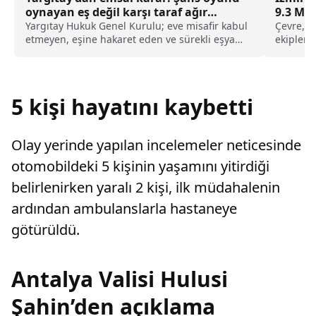
oynayan eş değil karşı taraf ağır
9.3 Mil
kusurlu sayıldı
Yargıtay Hukuk Genel Kurulu; eve misafir kabul
Çevre, Şe
etmeyen, eşine hakaret eden ve sürekli eşya
ekipleri
değiştirerek masraf çıkaran kadını ağır kusurlu
sorumlul
sayarak, kadının eşine tazminat ödemesine
karar verdi.
5 kişi hayatını kaybetti
Olay yerinde yapılan incelemeler neticesinde
otomobildeki 5 kişinin yaşamını yitirdiği
belirlenirken yaralı 2 kişi, ilk müdahalenin
ardından ambulanslarla hastaneye
götürüldü.
Antalya Valisi Hulusi
Şahin’den açıklama