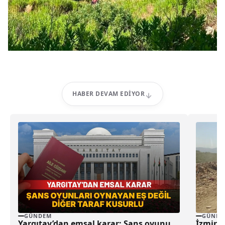
HABER DEVAM EDIYOR
GÜNDEM
GÜNDE
Yargıtay’dan emsal karar: Şans oyunu
İzmir’d