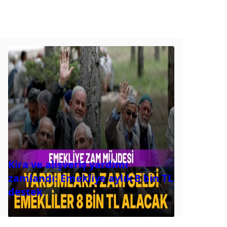
Kira ve alışveriş yardımı
zamlandı: Emekliye aylık 8 bin TL
destek