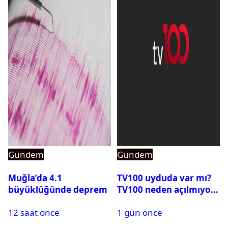
Gündem
Gündem
Muğla’da 4.1
TV100 uyduda var mı?
büyüklüğünde deprem
TV100 neden açılmıyor?
12 saat önce
1 gün önce