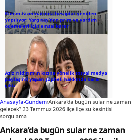
Kıdem tazminatında hesaplar yeniden
yapılıyor: Yargıtay’dan prim ve yardım
ödemeleri için emsal karar
Aziz Yıldırım’ın kızına yönelik sosyal medya
paylaşımı yapan şüpheli hakkında karar
çıktı
Anasayfa
›
Gündem
›
Ankara’da bugün sular ne zaman
gelecek? 23 Temmuz 2026 ilçe ilçe su kesintisi
sorgulama
Ankara’da bugün sular ne zaman