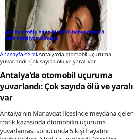
Aslı Bekiroğlu’ndan bir kötü haber daha: 8
defa ameliyat olmuştu
Anasayfa
›
Yerel
›
Antalya’da otomobil uçuruma
yuvarlandı: Çok sayıda ölü ve yaralı var
Antalya’da otomobil uçuruma
yuvarlandı: Çok sayıda ölü ve yaralı
var
Antalya’nın Manavgat ilçesinde meydana gelen
trafik kazasında otomobilin uçuruma
yuvarlaması sonucunda 5 kişi hayatını