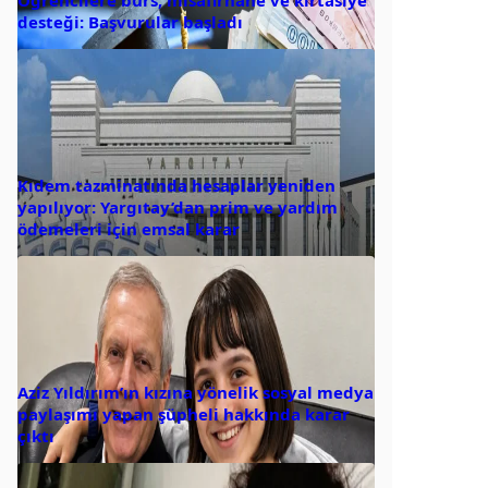
Öğrencilere burs, misafirhane ve kırtasiye
desteği: Başvurular başladı
Kıdem tazminatında hesaplar yeniden
yapılıyor: Yargıtay’dan prim ve yardım
ödemeleri için emsal karar
Aziz Yıldırım’ın kızına yönelik sosyal medya
paylaşımı yapan şüpheli hakkında karar
çıktı