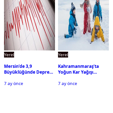
Yerel
Yerel
Mersin’de 3,9
Kahramanmaraş’ta
Büyüklüğünde Deprem
Yoğun Kar Yağışı
Oldu
Nedeniyle Okullar Yarın
7 ay önce
7 ay önce
Tatil