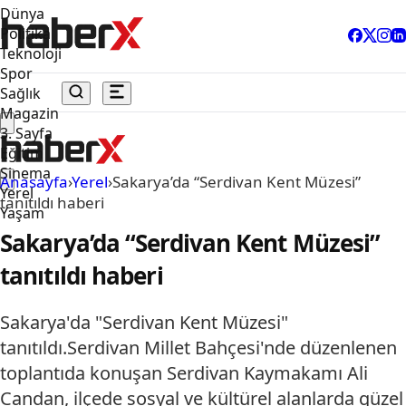
Dünya
Politika
Teknoloji
Spor
Sağlık
Magazin
3. Sayfa
Eğitim
Sinema
Anasayfa
›
Yerel
›
Sakarya’da “Serdivan Kent Müzesi”
Yerel
tanıtıldı haberi
Yaşam
Sakarya’da “Serdivan Kent Müzesi”
tanıtıldı haberi
Sakarya'da "Serdivan Kent Müzesi"
tanıtıldı.Serdivan Millet Bahçesi'nde düzenlenen
toplantıda konuşan Serdivan Kaymakamı Ali
Candan, ilçede sosyal ve kültürel alanlarda güzel