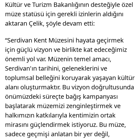
akademis
Kültür ve Turizm Bakanlığının desteğiyle özel
paylaşımlar yapmaktan sakınmalıdır''- "Herkes,
insanların özel hayatlarını araştırmaktan,
müze statüsü için gerekli izinlerin aldığını
onlarla ilgili yorum yapmaktan kaçınmalıdır.
aktaran Çelik, şöyle devam etti:
Dijital mecralarda mahremiyeti dikkate
almadan geçirdiği vakitlerin, dünyasına ve
ahiretine zarar verdiğini unutmamalıdır"
“Serdivan Kent Müzesini hayata geçirmek
için güçlü vizyon ve birlikte kat edeceğimiz
önemli yol var. Müzenin temel amacı,
Serdivan'ın tarihini, geleneklerini ve
toplumsal belleğini koruyarak yaşayan kültür
alanı oluşturmaktır. Bu vizyon doğrultusunda
önümüzdeki süreçte bağış kampanyası
başlatarak müzemizi zenginleştirmek ve
halkımızın katkılarıyla kentimizin ortak
mirasını güçlendirmek istiyoruz. Bu müze,
sadece geçmişi anlatan bir yer değil,