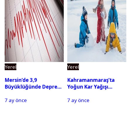
Yerel
Yerel
Mersin’de 3,9
Kahramanmaraş’ta
Büyüklüğünde Deprem
Yoğun Kar Yağışı
Oldu
Nedeniyle Okullar Yarın
7 ay önce
7 ay önce
Tatil