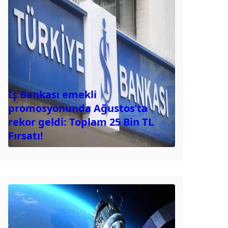
İş Bankası emekli
promosyonunda Ağustos’ta
rekor geldi: Toplam 25 Bin TL
Fırsatı!