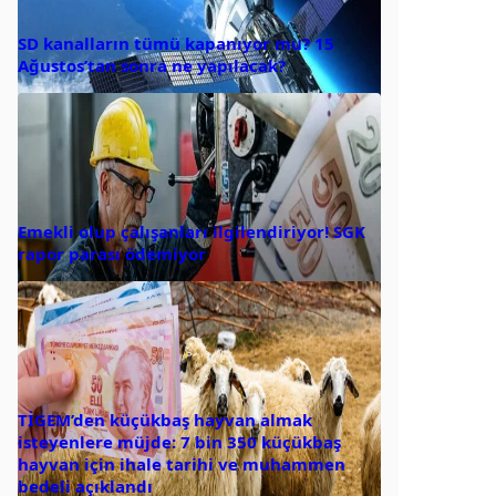
SD kanalların tümü kapanıyor mu? 15
Ağustos’tan sonra ne yapılacak?
Emekli olup çalışanları ilgilendiriyor! SGK
rapor parası ödemiyor
TİGEM’den küçükbaş hayvan almak
isteyenlere müjde: 7 bin 350 küçükbaş
hayvan için ihale tarihi ve muhammen
bedeli açıklandı