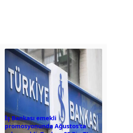
İş Bankası emekli
promosyonunda Ağustos’ta