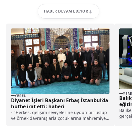
HABER DEVAM EDIYOR
YEREL
YEREL
Balıkes
Diyanet İşleri Başkanı Erbaş İstanbul’da
eğitim
hutbe irat etti: haberi
geliştir
Balıkesir
- "Herkes, gelişim seviyelerine uygun bir üslup
gerçekçi
ve örnek davranışlarla çocuklarına mahremiyet
uçuş sim
bilinci kazandırmalıdır. Sosyal medyada beğeni
yapılan 
almak, takipçi artırmak ve maddi kazanç elde
Yüksekok
etmek uğruna mahremiyeti ihlal eden