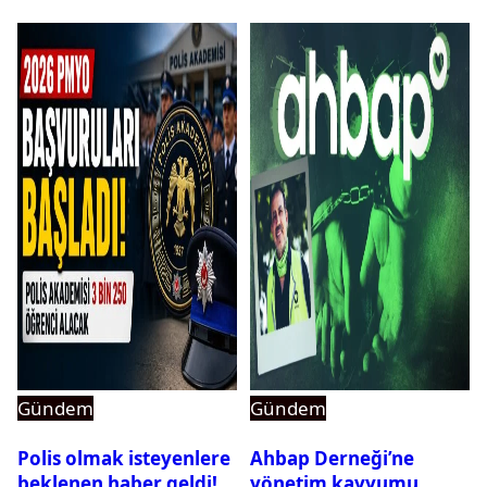
Gündem
Gündem
Polis olmak isteyenlere
Ahbap Derneği’ne
beklenen haber geldi!
yönetim kayyumu