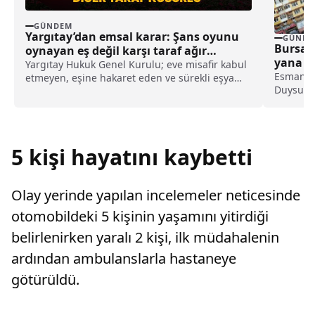
GÜNDEM
Yargıtay’dan emsal karar: Şans oyunu
GÜNDE
Bursa’
oynayan eş değil karşı taraf ağır
yana ka
kusurlu sayıldı
Yargıtay Hukuk Genel Kurulu; eve misafir kabul
Esmanur
etmeyen, eşine hakaret eden ve sürekli eşya
Duysun 
değiştirerek masraf çıkaran kadını ağır kusurlu
takımının
sayarak, kadının eşine tazminat ödemesine
karar verdi.
5 kişi hayatını kaybetti
Olay yerinde yapılan incelemeler neticesinde
otomobildeki 5 kişinin yaşamını yitirdiği
belirlenirken yaralı 2 kişi, ilk müdahalenin
ardından ambulanslarla hastaneye
götürüldü.