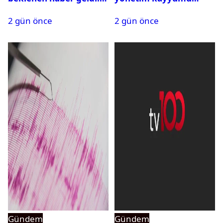
PMYO başvuruları açıldı
atandı: Kapatma davası
2 gün önce
2 gün önce
açıldı
Gündem
Gündem