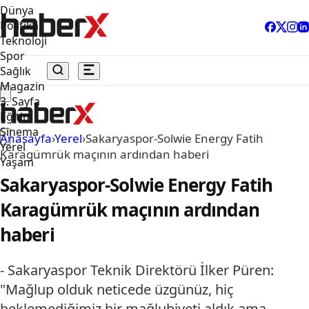
Dünya
Politika
Teknoloji
Spor
Sağlık
Magazin
3. Sayfa
Eğitim
Sinema
Anasayfa
›
Yerel
›
Sakaryaspor-Solwie Energy Fatih
Yerel
Karagümrük maçının ardından haberi
Yaşam
Sakaryaspor-Solwie Energy Fatih
Karagümrük maçının ardından
haberi
- ⁠Sakaryaspor Teknik Direktörü İlker Püren:
"Mağlup olduk neticede üzgünüz, hiç
beklemediğimiz bir mağlubiyeti aldık ama