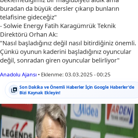
buradan da büyük dersler çıkarıp bunların
telafisine gideceğiz"
- Solwie Energy Fatih Karagümrük Teknik
Direktörü Orhan Ak:
"Nasıl başladığınız değil nasıl bitirdiğiniz önemli.
Çünkü oyunun kaderini başladığınız oyuncular
değil, sonradan giren oyuncular belirliyor"
Anadolu Ajansı
•
Eklenme:
03.03.2025 - 00:25
Son Dakika ve Önemli Haberler İçin Google Haberler'de
Bizi Kaynak Ekleyin!