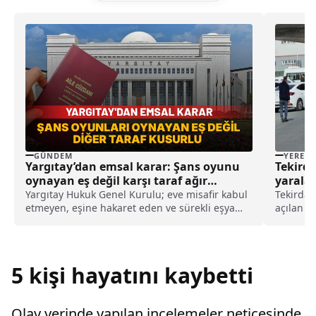
GÜNDEM
YEREL
Yargıtay’dan emsal karar: Şans oyunu
Tekirda
oynayan eş değil karşı taraf ağır
yaralan
kusurlu sayıldı
Yargıtay Hukuk Genel Kurulu; eve misafir kabul
Tekirdağ
etmeyen, eşine hakaret eden ve sürekli eşya
açılan at
değiştirerek masraf çıkaran kadını ağır kusurlu
yaraland
sayarak, kadının eşine tazminat ödemesine
Caddesi'
karar verdi.
bekleyen
ateş eder
5 kişi hayatını kaybetti
Olay yerinde yapılan incelemeler neticesinde