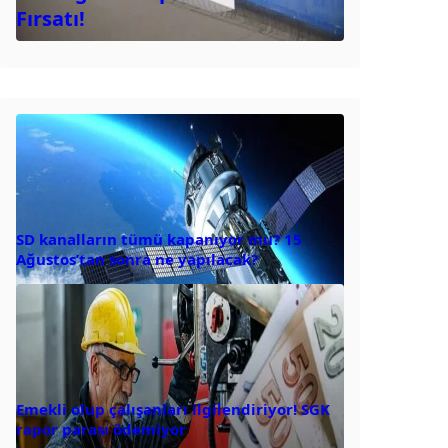
Fırsatı!
SD kanalların tümü kapanıyor mu? 15
Ağustos’tan sonra ne yapılacak?
Emekli olup çalışanları ilgilendiriyor! SGK
rapor parası ödemiyor