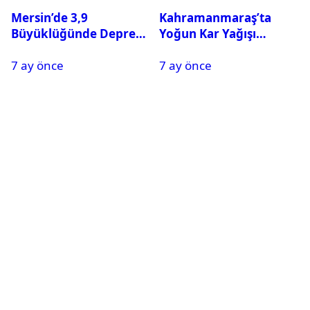
Mersin’de 3,9
Kahramanmaraş’ta
Büyüklüğünde Deprem
Yoğun Kar Yağışı
Oldu
Nedeniyle Okullar Yarın
7 ay önce
7 ay önce
Tatil