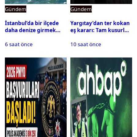
Gündem
Gündem
İstanbul’da bir ilçede
Yargıtay’dan ter kokan
daha denize girmek
eş kararı: Tam kusurlu
yasaklandı
bulundu
6 saat önce
10 saat önce