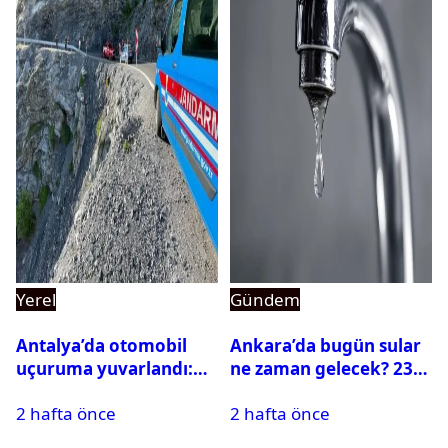
Yerel
Gündem
Antalya’da otomobil
Ankara’da bugün sular
uçuruma yuvarlandı:
ne zaman gelecek? 23
Çok sayıda ölü ve yaralı
Temmuz 2026 ilçe ilçe
2 hafta önce
2 hafta önce
var
su kesintisi sorgulama