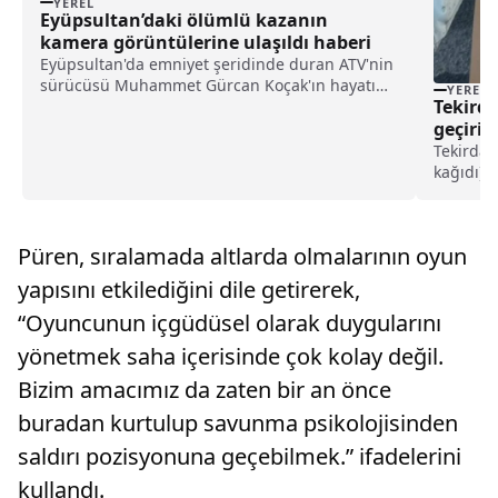
YEREL
Eyüpsultan’daki ölümlü kazanın
kamera görüntülerine ulaşıldı haberi
Eyüpsultan'da emniyet şeridinde duran ATV'nin
sürücüsü Muhammet Gürcan Koçak'ın hayatını
YEREL
Tekirda
kaybetmesiyle sonuçlanan trafik kazasının
görüntülerine ulaşıldı.İstanbul Havalimanı
geçiril
yolunda 22 Şubat'ta meydana gelen kazaya
Tekirdağ
ilişkin ...
kağıdı) e
Jandarma
mamuller
çalışmal
Püren, sıralamada altlarda olmalarının oyun
ilçesin...
yapısını etkilediğini dile getirerek,
“Oyuncunun içgüdüsel olarak duygularını
yönetmek saha içerisinde çok kolay değil.
Bizim amacımız da zaten bir an önce
buradan kurtulup savunma psikolojisinden
saldırı pozisyonuna geçebilmek.” ifadelerini
kullandı.