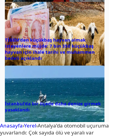
TİGEM’den küçükbaş hayvan almak
isteyenlere müjde: 7 bin 350 küçükbaş
hayvan için ihale tarihi ve muhammen
bedeli açıklandı
İstanbul’da bir ilçede daha denize girmek
yasaklandı
Anasayfa
›
Yerel
›
Antalya’da otomobil uçuruma
yuvarlandı: Çok sayıda ölü ve yaralı var