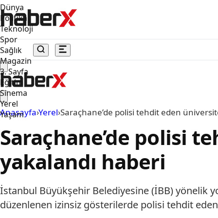
Dünya
Politika
Teknoloji
Spor
Sağlık
Magazin
3. Sayfa
Eğitim
Sinema
Yerel
Anasayfa
›
Yerel
›
Saraçhane’de polisi tehdit eden üniversit
Yaşam
Saraçhane’de polisi te
yakalandı haberi
İstanbul Büyükşehir Belediyesine (İBB) yönelik 
düzenlenen izinsiz gösterilerde polisi tehdit eden ü