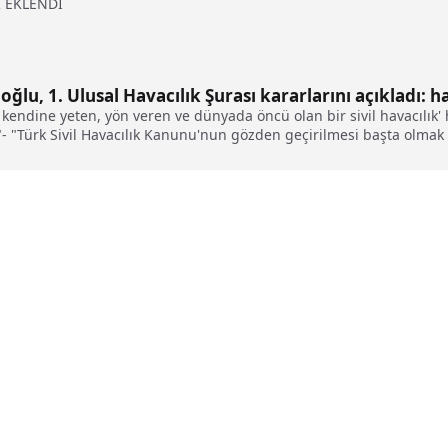
 EKLENDİ
ğlu, 1. Ulusal Havacılık Şurası kararlarını açıkladı: h
kendine yeten, yön veren ve dünyada öncü olan bir sivil havacılık' 
k"- "Türk Sivil Havacılık Kanunu'nun gözden geçirilmesi başta olmak
in yeniden yapılandırılmasının çok önemli olduğunu düşünüyoruz"- "
e kapasite sorunları yaşayanların ülke içi çapraz uçuşlara açılması