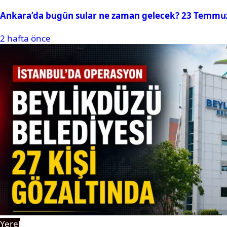
Ankara’da bugün sular ne zaman gelecek? 23 Temmuz 2
2 hafta önce
Yerel