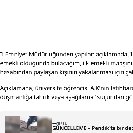
İl Emniyet Müdürlüğünden yapılan açıklamada, İ
emekli olduğunda bulacağım, ilk emekli maaşını 
hesabından paylaşan kişinin yakalanması için çalış
Açıklamada, üniversite öğrencisi A.K'nin İstihbar
düşmanlığa tahrik veya aşağılama” suçundan gözalt
YEREL
GÜNCELLEME – Pendik’te bir de