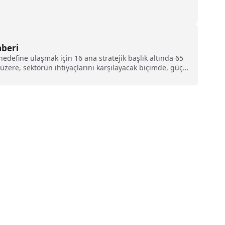
aberi
hedefine ulaşmak için 16 ana stratejik başlık altında 65
 üzere, sektörün ihtiyaçlarını karşılayacak biçimde, güçlü
Havalimanlarımızın kapasite sorunlarını çözmek amacıyla
nı planlıyoruz"