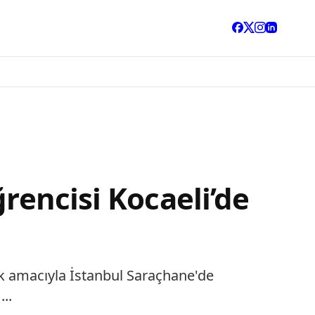
rencisi Kocaeli’de
ek amacıyla İstanbul Saraçhane'de
..