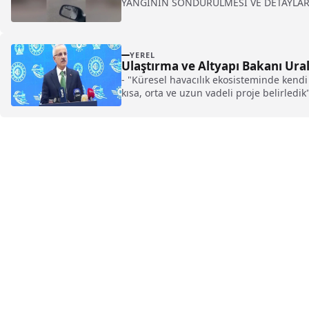
YANGININ SÖNDÜRÜLMESİ VE DETAYLAR
YEREL
Ulaştırma ve Altyapı Bakanı Uralo
- "Küresel havacılık ekosisteminde kendi 
kısa, orta ve uzun vadeli proje belirledi
ve esnek bir sivil havacılık otoritesin
mevcut havalimanlarının genişletilmesi v