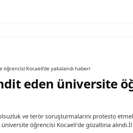
e öğrencisi Kocaeli’de yakalandı haberi
hdit eden üniversite öğ
yolsuzluk ve terör soruşturmalarını protesto etm
niversite öğrencisi Kocaeli'de gözaltına alındı.İl .