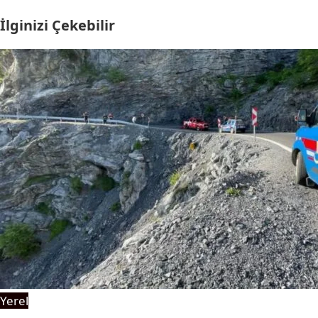
İlginizi Çekebilir
Yerel