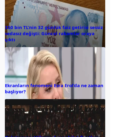
350 bin TL’nin 32 günlük faiz getirisi sessiz
sedasız değişti: Güncel rakamlar oraya
çıktı
Ekranların fenomeni Esra Erol’da ne zaman
başlıyor?