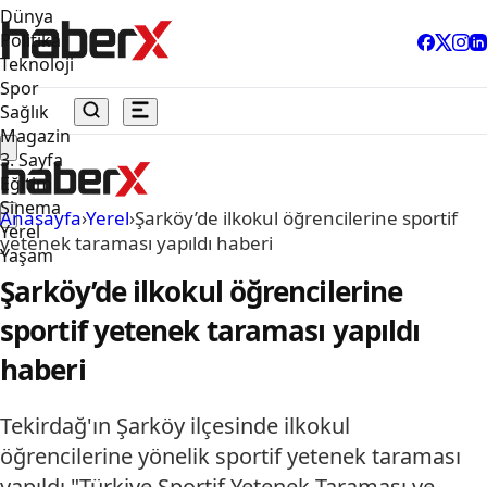
Dünya
Politika
Teknoloji
Spor
Sağlık
Magazin
3. Sayfa
Eğitim
Sinema
Anasayfa
›
Yerel
›
Şarköy’de ilkokul öğrencilerine sportif
Yerel
yetenek taraması yapıldı haberi
Yaşam
Şarköy’de ilkokul öğrencilerine
sportif yetenek taraması yapıldı
haberi
Tekirdağ'ın Şarköy ilçesinde ilkokul
öğrencilerine yönelik sportif yetenek taraması
yapıldı."Türkiye Sportif Yetenek Taraması ve