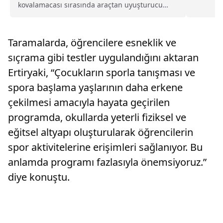
kovalamacası sırasında araçtan uyuşturucu
madde atan 3 şüpheli tutuklandı.İlçede 14
Şubat'ta polisin "dur" ihtarına uymayan şüpheli
aracın sürücüsü kaçtı.Ekiplerin kovalamaya
Taramalarda, öğrencilere esneklik ve
başladığı araçtan...
sıçrama gibi testler uygulandığını aktaran
Ertiryaki, “Çocukların sporla tanışması ve
spora başlama yaşlarının daha erkene
çekilmesi amacıyla hayata geçirilen
programda, okullarda yeterli fiziksel ve
eğitsel altyapı oluşturularak öğrencilerin
spor aktivitelerine erişimleri sağlanıyor. ​​Bu
anlamda programı fazlasıyla önemsiyoruz.”
diye konuştu.