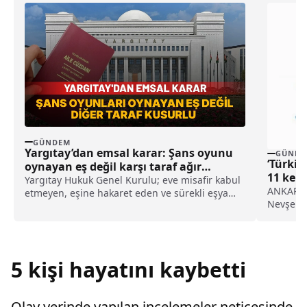
GÜNDEM
Yargıtay’dan emsal karar: Şans oyunu
GÜNDE
‘Türkiy
oynayan eş değil karşı taraf ağır
11 kent
kusurlu sayıldı
Yargıtay Hukuk Genel Kurulu; eve misafir kabul
ANKARA (
etmeyen, eşine hakaret eden ve sürekli eşya
Nevşehir
değiştirerek masraf çıkaran kadını ağır kusurlu
söyleşi v
sayarak, kadının eşine tazminat ödemesine
karar verdi.
5 kişi hayatını kaybetti
Olay yerinde yapılan incelemeler neticesinde