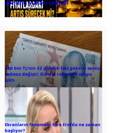
yönünü yukarı çevirdi
350 bin TL’nin 32 günlük faiz getirisi sessiz
sedasız değişti: Güncel rakamlar oraya
çıktı
Ekranların fenomeni Esra Erol’da ne zaman
başlıyor?