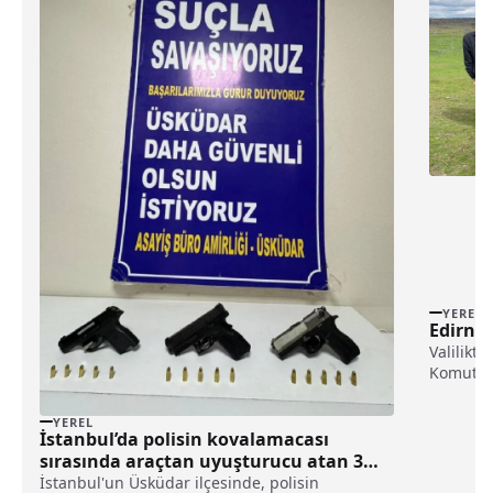
YEREL
Edirne
Valilikt
Komutanl
çalışmal
YEREL
İstanbul’da polisin kovalamacası
sırasında araçtan uyuşturucu atan 3
kişi tutuklandı haberi
İstanbul'un Üsküdar ilçesinde, polisin