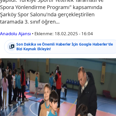
Spora Yönlendirme Programı" kapsamında
Şarköy Spor Salonu'nda gerçekleştirilen
taramada 3. sınıf öğren...
Anadolu Ajansı
•
Eklenme:
18.02.2025 - 16:04
Son Dakika ve Önemli Haberler İçin Google Haberler'de
Bizi Kaynak Ekleyin!