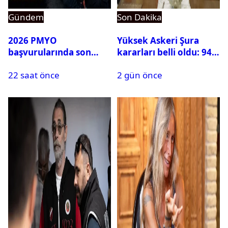
Gündem
Son Dakika
2026 PMYO
Yüksek Askeri Şura
başvurularında son
kararları belli oldu: 94
durum ne?
isim terfi etti
22 saat önce
2 gün önce