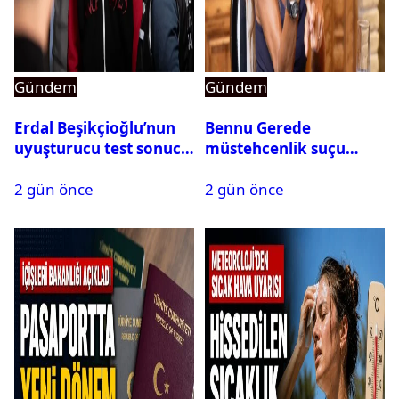
Gündem
Gündem
Erdal Beşikçioğlu’nun
Bennu Gerede
uyuşturucu test sonucu
müstehcenlik suçu
belli oldu
kapsamında gözaltına
2 gün önce
2 gün önce
alındı