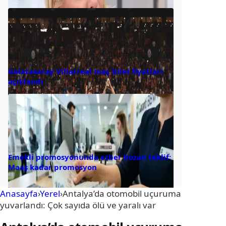
Galatasaray Villarreal maç bilet fiyatları
açıklandı
Emekli promosyonunda ezber bozan teklif:
Maaş kadar promosyon
Anasayfa
›
Yerel
›
Antalya’da otomobil uçuruma
yuvarlandı: Çok sayıda ölü ve yaralı var