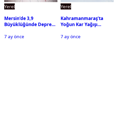
Yerel
Yerel
Mersin’de 3,9
Kahramanmaraş’ta
Büyüklüğünde Deprem
Yoğun Kar Yağışı
Oldu
Nedeniyle Okullar Yarın
7 ay önce
7 ay önce
Tatil