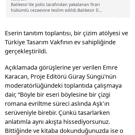
Balıkesir'de polis tarafından yakalanan firari
hükümlü cezaevine teslim edildi.Balıkesir İl
Emniyet Müdürlüğü Asayiş Şubesi Aranan
Şahıslar Büro Amirliği ekipleri yaptığı çalışma
sabit adresi olmayan farklı adreslerde kaldığı
Eserin tanıtım toplantısı, bir çizim atölyesi ve
tespit e...
Türkiye Tasarım Vakfının ev sahipliğinde
gerçekleştirildi.
Açıklamada görüşlerine yer verilen Emre
Karacan, Proje Editörü Güray Süngü'nün
moderatörlüğündeki toplantıda çalışmaya
dair, “Böyle bir eseri böylesine bir çizgi
romana evriltme süreci aslında Aşk'ın
serüveniyle birebir. Çünkü tasarlarken
anlatımla aynı akışta hissediyorsunuz.
Bittiğinde ve kitaba dokunduğunuzda ise o