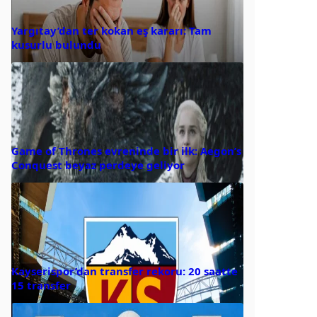
Yargıtay’dan ter kokan eş kararı: Tam
kusurlu bulundu
Game of Thrones evreninde bir ilk: Aegon’s
Conquest beyaz perdeye geliyor
Kayserispor’dan transfer rekoru: 20 saatte
15 transfer