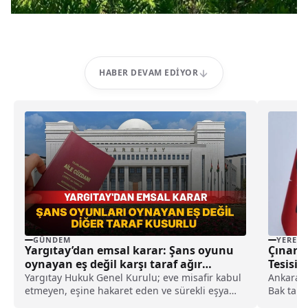
HABER DEVAM EDIYOR
GÜNDEM
YEREL
Yargıtay’dan emsal karar: Şans oyunu
Çınarcı
oynayan eş değil karşı taraf ağır
Tesisi 
kusurlu sayıldı
Yargıtay Hukuk Genel Kurulu; eve misafir kabul
Ankara’d
etmeyen, eşine hakaret eden ve sürekli eşya
Bak tara
değiştirerek masraf çıkaran kadını ağır kusurlu
Başkanı..