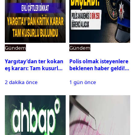
Gündem
Gündem
Yargıtay’dan ter kokan
Polis olmak isteyenlere
eş kararı: Tam kusurlu
beklenen haber geldi!
bulundu
PMYO başvuruları açıldı
2 dakika önce
1 gün önce