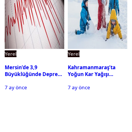
Yerel
Yerel
Mersin’de 3,9
Kahramanmaraş’ta
Büyüklüğünde Deprem
Yoğun Kar Yağışı
Oldu
Nedeniyle Okullar Yarın
7 ay önce
7 ay önce
Tatil