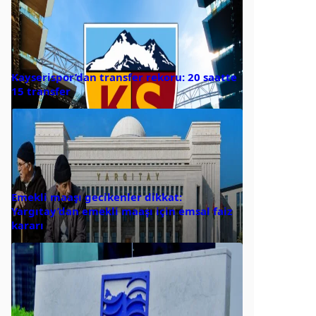
Kayserispor’dan transfer rekoru: 20 saatte
15 transfer
Emekli maaşı gecikenler dikkat:
Yargıtay’dan emekli maaşı için emsal faiz
kararı