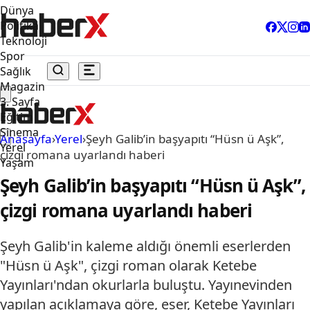
Dünya
Politika
Teknoloji
Spor
Sağlık
Magazin
3. Sayfa
Eğitim
Sinema
Anasayfa
›
Yerel
›
Şeyh Galib’in başyapıtı “Hüsn ü Aşk”,
Yerel
çizgi romana uyarlandı haberi
Yaşam
Şeyh Galib’in başyapıtı “Hüsn ü Aşk”,
çizgi romana uyarlandı haberi
Şeyh Galib'in kaleme aldığı önemli eserlerden
"Hüsn ü Aşk", çizgi roman olarak Ketebe
Yayınları'ndan okurlarla buluştu. Yayınevinden
yapılan açıklamaya göre, eser, Ketebe Yayınları