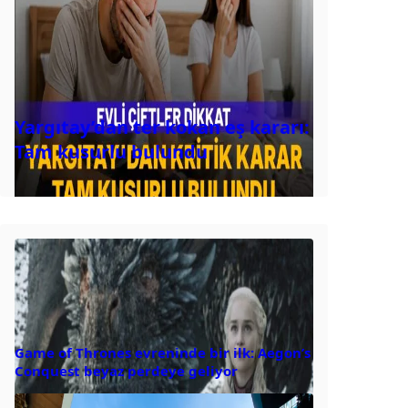
Yargıtay’dan ter kokan eş kararı:
Tam kusurlu bulundu
Game of Thrones evreninde bir ilk: Aegon’s
Conquest beyaz perdeye geliyor