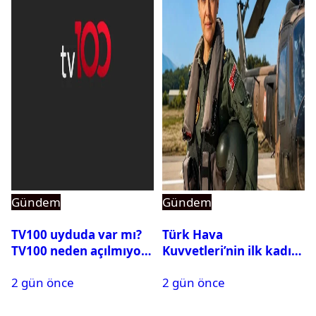
Gündem
Gündem
TV100 uyduda var mı?
Türk Hava
TV100 neden açılmıyor?
Kuvvetleri’nin ilk kadın
generali Özlem
2 gün önce
2 gün önce
Karapınar hakkında
dikkat çeken detay
ortaya çıktı