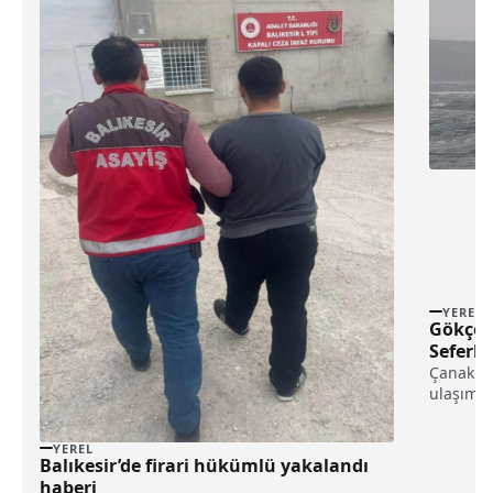
YEREL
Gökçea
Seferler
Çanakkal
ulaşımın
açıklama
YEREL
Balıkesir’de firari hükümlü yakalandı
haberi