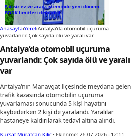
Faizsiz ev ve araç sisteminde yeni dönem:
BDDK limitleri değiştirdi
Anasayfa
›
Yerel
›
Antalya’da otomobil uçuruma
yuvarlandı: Çok sayıda ölü ve yaralı var
Antalya’da otomobil uçuruma
yuvarlandı: Çok sayıda ölü ve yaralı
var
Antalya’nın Manavgat ilçesinde meydana gelen
trafik kazasında otomobilin uçuruma
yuvarlaması sonucunda 5 kişi hayatını
kaybederken 2 kişi de yaralandı. Yaralılar
hastaneye kaldırılarak tedavi altına alındı.
Kürşat Muratcan Kılıç
•
Eklenme:
26.07.2026 - 12:11