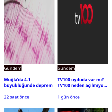
Gündem
Gündem
Muğla’da 4.1
TV100 uyduda var mı?
büyüklüğünde deprem
TV100 neden açılmıyor?
22 saat önce
1 gün önce