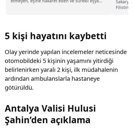
etmeyen, eşine hakaret eden ve sürekli eşya
Sakarya'
değiştirerek masraf çıkaran kadını ağır kusurlu
Filistin'
sayarak, kadının eşine tazminat ödemesine
düzenlen
karar verdi.
Derneği 
restoran
insanları 
5 kişi hayatını kaybetti
Olay yerinde yapılan incelemeler neticesinde
otomobildeki 5 kişinin yaşamını yitirdiği
belirlenirken yaralı 2 kişi, ilk müdahalenin
ardından ambulanslarla hastaneye
götürüldü.
Antalya Valisi Hulusi
Şahin’den açıklama