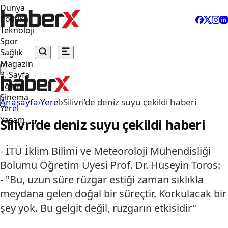
Dünya
Politika
Teknoloji
Spor
Sağlık
Magazin
3. Sayfa
Eğitim
Sinema
Anasayfa
›
Yerel
›
Silivri’de deniz suyu çekildi haberi
Yerel
Yaşam
Silivri’de deniz suyu çekildi haberi
- İTÜ İklim Bilimi ve Meteoroloji Mühendisliği
Bölümü Öğretim Üyesi Prof. Dr. Hüseyin Toros:
- "Bu, uzun süre rüzgar estiği zaman sıklıkla
meydana gelen doğal bir süreçtir. Korkulacak bir
şey yok. Bu gelgit değil, rüzgarın etkisidir"