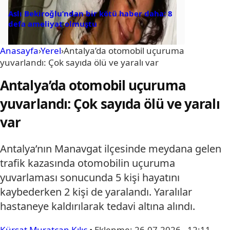
Aslı Bekiroğlu’ndan bir kötü haber daha: 8
defa ameliyat olmuştu
Anasayfa
›
Yerel
›
Antalya’da otomobil uçuruma
yuvarlandı: Çok sayıda ölü ve yaralı var
Antalya’da otomobil uçuruma
yuvarlandı: Çok sayıda ölü ve yaralı
var
Antalya’nın Manavgat ilçesinde meydana gelen
trafik kazasında otomobilin uçuruma
yuvarlaması sonucunda 5 kişi hayatını
kaybederken 2 kişi de yaralandı. Yaralılar
hastaneye kaldırılarak tedavi altına alındı.
Kürşat Muratcan Kılıç
•
Eklenme:
26.07.2026 - 12:11