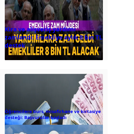
Kira ve alışveriş yardımı
zamlandı: Emekliye aylık 8 bin TL
destek
Öğrencilere burs, misafirhane ve kırtasiye
desteği: Başvurular başladı