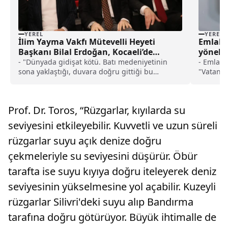
YEREL
YEREL
İlim Yayma Vakfı Mütevelli Heyeti
Emlak 
Başkanı Bilal Erdoğan, Kocaeli’de
yöneli
konuştu: haberi
açıklan
- "Dünyada gidişat kötü. Batı medeniyetinin
- Emlak 
sona yaklaştığı, duvara doğru gittiği bu
"Vatanda
dönemeçte karşımızda bu medeniyet nöbetini
uygun ta
devralmak için bir fırsat kendini gösteriyor.
5+1'e ka
Cumhurbaşkanımız bu medeniyet nöbetini
faydalan
Prof. Dr. Toros, “Rüzgarlar, kıyılarda su
devralma yolunda aslında bize istikamet çizdi,
ikinci m
Türkiye Yüzyılı"- "Bu medeniyet nöbetini
liradan b
seviyesini etkileyebilir. Kuvvetli ve uzun süreli
devralmak sadece ekonomik büyümeden,
daire sat
rüzgarlar suyu açık denize doğru
savunma sanayisini güçlendirmekten geçmiyor.
Bu aynı zamanda huzur ve güven toplumunun
çekmeleriyle su seviyesini düşürür. Öbür
inşasından geçiyor"
tarafta ise suyu kıyıya doğru iteleyerek deniz
seviyesinin yükselmesine yol açabilir. Kuzeyli
rüzgarlar Silivri'deki suyu alıp Bandırma
tarafına doğru götürüyor. Büyük ihtimalle de