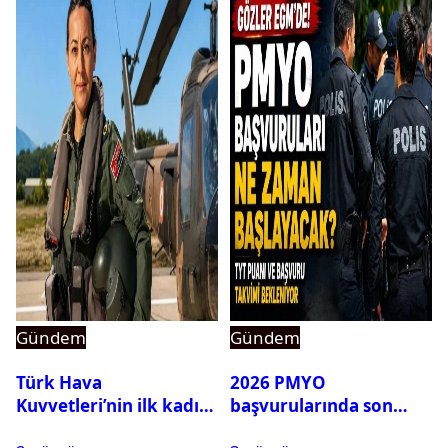
Gündem
Gündem
Türk Hava
2026 PMYO
Kuvvetleri’nin ilk kadın
başvurularında son
generali Özlem
durum ne?