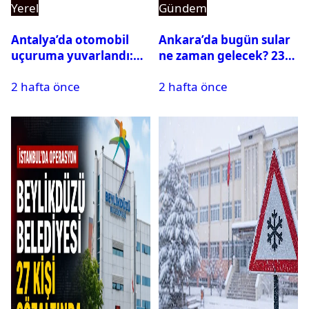
Yerel
Gündem
Antalya’da otomobil
Ankara’da bugün sular
uçuruma yuvarlandı:
ne zaman gelecek? 23
Çok sayıda ölü ve yaralı
Temmuz 2026 ilçe ilçe
2 hafta önce
2 hafta önce
var
su kesintisi sorgulama