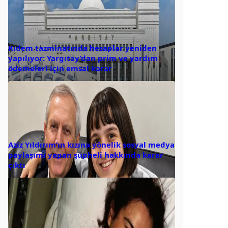
Kıdem tazminatında hesaplar yeniden
yapılıyor: Yargıtay’dan prim ve yardım
ödemeleri için emsal karar
Aziz Yıldırım’ın kızına yönelik sosyal medya
paylaşımı yapan şüpheli hakkında karar
çıktı