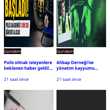
Gündem
Gündem
Polis olmak isteyenlere
Ahbap Derneği’ne
beklenen haber geldi!
yönetim kayyumu
PMYO başvuruları açıldı
atandı: Kapatma davası
21 saat önce
21 saat önce
açıldı