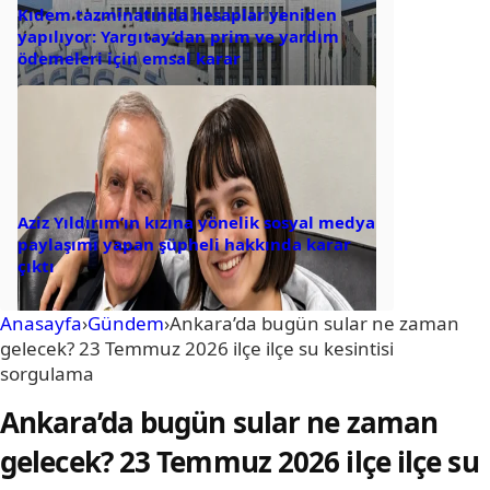
Kıdem tazminatında hesaplar yeniden
yapılıyor: Yargıtay’dan prim ve yardım
ödemeleri için emsal karar
Aziz Yıldırım’ın kızına yönelik sosyal medya
paylaşımı yapan şüpheli hakkında karar
çıktı
Anasayfa
›
Gündem
›
Ankara’da bugün sular ne zaman
gelecek? 23 Temmuz 2026 ilçe ilçe su kesintisi
sorgulama
Ankara’da bugün sular ne zaman
gelecek? 23 Temmuz 2026 ilçe ilçe su