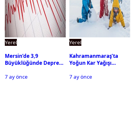
Yerel
Yerel
Mersin’de 3,9
Kahramanmaraş’ta
Büyüklüğünde Deprem
Yoğun Kar Yağışı
Oldu
Nedeniyle Okullar Yarın
7 ay önce
7 ay önce
Tatil