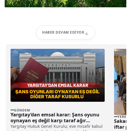
HABER DEVAM EDIYOR
GÜNDEM
Yargıtay’dan emsal karar: Şans oyunu
YEREL
oynayan eş değil karşı taraf ağır
Sakarya
kusurlu sayıldı
Yargıtay Hukuk Genel Kurulu; eve misafir kabul
iftar p