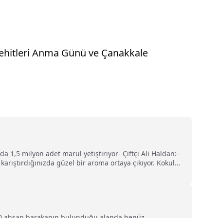
 Şehitleri Anma Günü ve Çanakkale
lda 1,5 milyon adet marul yetiştiriyor- Çiftçi Ali Haldan:-
arıştırdığınızda güzel bir aroma ortaya çıkıyor. Kokulu
 50 ahşap barakanın bulunduğu alanda henüz