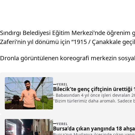
Sındırgı Belediyesi Eğitim Merkezi'nde öğrenim g
Zaferi'nin yıl dönümü için “1915 / Çanakkale geçil
Dronla görüntülenen koreografi merkezin sosyal
YEREL
Bilecik’te genç çiftçinin ürettiğ
- Babasından 4 yıl önce işleri devralan 26 
"Bizim türlerimiz daha aromalı. Sadece b
ve baharatlı gibi oluyor"
YEREL
Bursa’da çıkan yangında 18 ahşa
Bursa'nın Mudanya ilçesinde çıkan yan