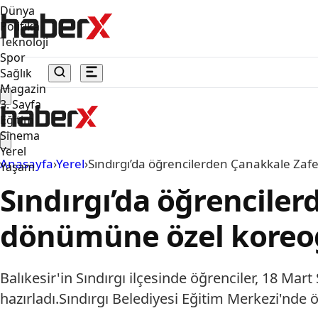
Dünya
Politika
Teknoloji
Spor
Sağlık
Magazin
3. Sayfa
Eğitim
Sinema
Yerel
Anasayfa
›
Yerel
›
Sındırgı’da öğrencilerden Çanakkale Zafe
Yaşam
Sındırgı’da öğrenciler
dönümüne özel koreog
Balıkesir'in Sındırgı ilçesinde öğrenciler, 18 Ma
hazırladı.Sındırgı Belediyesi Eğitim Merkezi'nde ö