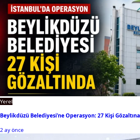
Yerel
Beylikdüzü Belediyesi’ne Operasyon: 27 Kişi Gözaltına
2 ay önce