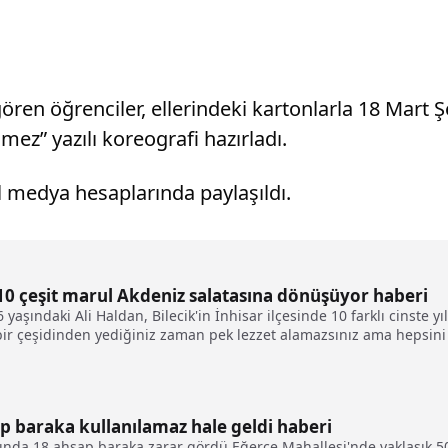
ören öğrenciler, ellerindeki kartonlarla 18 Mart
mez” yazılı koreografi hazırladı.
 medya hesaplarında paylaşıldı.
i 10 çeşit marul Akdeniz salatasına dönüşüyor haberi
yaşındaki Ali Haldan, Bilecik'in İnhisar ilçesinde 10 farklı cinste yı
ir çeşidinden yediğiniz zaman pek lezzet alamazsınız ama hepsini k
p baraka kullanılamaz hale geldi haberi
gında 18 ahşap baraka zarar gördü.Eğerce Mahallesi'nde yaklaşık