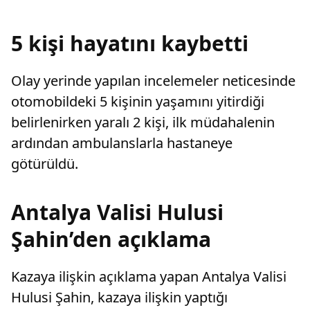
oluşan da
karar verdi.
sürükled
birikti.Te
5 kişi hayatını kaybetti
Olay yerinde yapılan incelemeler neticesinde
otomobildeki 5 kişinin yaşamını yitirdiği
belirlenirken yaralı 2 kişi, ilk müdahalenin
ardından ambulanslarla hastaneye
götürüldü.
Antalya Valisi Hulusi
Şahin’den açıklama
Kazaya ilişkin açıklama yapan Antalya Valisi
Hulusi Şahin, kazaya ilişkin yaptığı