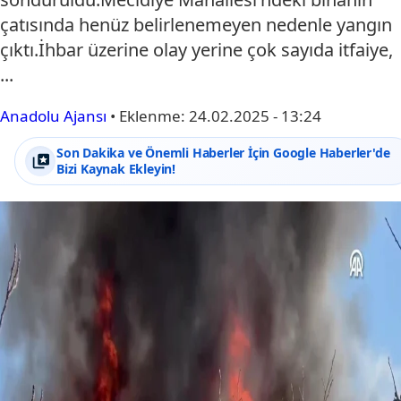
çatısında henüz belirlenemeyen nedenle yangın
çıktı.İhbar üzerine olay yerine çok sayıda itfaiye,
...
Anadolu Ajansı
•
Eklenme:
24.02.2025 - 13:24
Son Dakika ve Önemli Haberler İçin Google Haberler'de
Bizi Kaynak Ekleyin!