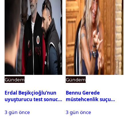
Gündem
Gündem
Erdal Beşikçioğlu’nun
Bennu Gerede
uyuşturucu test sonucu
müstehcenlik suçu
belli oldu
kapsamında gözaltına
3 gün önce
3 gün önce
alındı