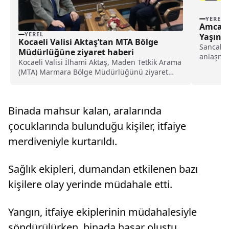
YEREL
Amca Y
YEREL
Yaşınd
Kocaeli Valisi Aktaş’tan MTA Bölge
Sancaktep
Müdürlüğüne ziyaret haberi
anlaşmaz
Kocaeli Valisi İlhami Aktaş, Maden Tetkik Arama
amca ile
(MTA) Marmara Bölge Müdürlüğünü ziyaret
etti.Valilikten yapılan açıklamaya göre, Aktaş,
maden potansiyelleri ve yapılan çalışmalar
hakkında bilgi aldı.Planlanan projelere ilişkin
Binada mahsur kalan, aralarında
yapılan istiş...
çocuklarında bulunduğu kişiler, itfaiye
merdiveniyle kurtarıldı.
Sağlık ekipleri, dumandan etkilenen bazı
kişilere olay yerinde müdahale etti.
Yangın, itfaiye ekiplerinin müdahalesiyle
söndürülürken, binada hasar oluştu.