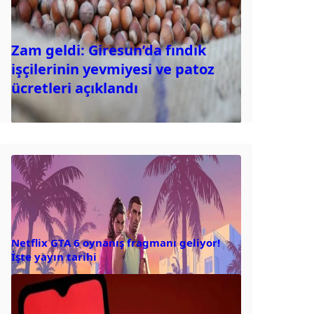
Zam geldi: Giresun’da fındık
işçilerinin yevmiyesi ve patoz
ücretleri açıklandı
Netflix GTA 6 oynanış fragmanı geliyor!
İşte yayın tarihi