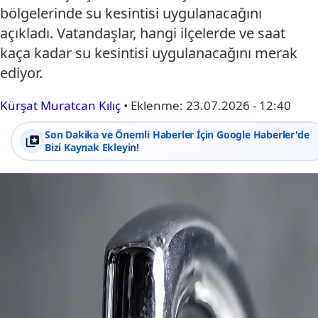
bölgelerinde su kesintisi uygulanacağını
açıkladı. Vatandaşlar, hangi ilçelerde ve saat
kaça kadar su kesintisi uygulanacağını merak
ediyor.
Kürşat Muratcan Kılıç
•
Eklenme:
23.07.2026 - 12:40
Son Dakika ve Önemli Haberler İçin Google Haberler'de
Bizi Kaynak Ekleyin!