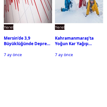
Yerel
Yerel
Mersin’de 3,9
Kahramanmaraş’ta
Büyüklüğünde Deprem
Yoğun Kar Yağışı
Oldu
Nedeniyle Okullar Yarın
7 ay önce
7 ay önce
Tatil