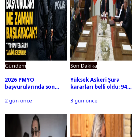
Gündem
Son Dakika
2026 PMYO
Yüksek Askeri Şura
başvurularında son
kararları belli oldu: 94
durum ne?
isim terfi etti
2 gün önce
3 gün önce