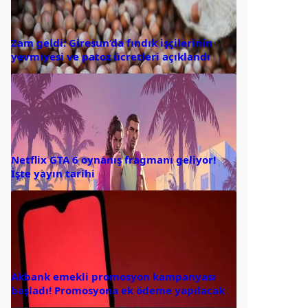
Zam geldi: Giresun’da fındık işçilerinin
yevmiyesi ve patoz ücretleri açıklandı
Netflix GTA 6 oynanış fragmanı geliyor!
İşte yayın tarihi
Akbank emekli promosyon kampanyası
başladı! Promosyona ek ödeme yapılacak