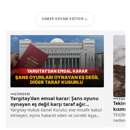
HABER DEVAM EDIYOR
GÜNDEM
Yargıtay’dan emsal karar: Şans oyunu
YEREL
Tekirda
oynayan eş değil karşı taraf ağır
kısmı k
kusurlu sayıldı
Yargıtay Hukuk Genel Kurulu; eve misafir kabul
TEKİRDAĞ
etmeyen, eşine hakaret eden ve sürekli eşya
nedeniyl
değiştirerek masraf çıkaran kadını ağır kusurlu
birikti. 
sayarak, kadının eşine tazminat ödemesine