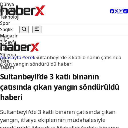
Dünya
Politika
Teknoloji
Spor
Sağlık
Magazin
3. Sayfa
Eğitim
Sinema
Anasayfa
›
Yerel
›
Sultanbeyli’de 3 katlı binanın çatısında
Yerel
çıkan yangın söndürüldü haberi
Yaşam
Sultanbeyli’de 3 katlı binanın
çatısında çıkan yangın söndürüldü
haberi
Sultanbeyli'de 3 katlı binanın çatısında çıkan
yangın, itfaiye ekiplerinin müdahalesiyle
söndürüldü.Mecidiye Mahallesi'ndeki binanın