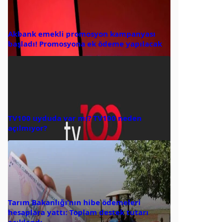
Akbank emekli promosyon kampanyası
başladı! Promosyona ek ödeme yapılacak
TV100 uyduda var mı? TV100 neden
açılmıyor?
Tarım Bakanlığı’nın hibe ödemeleri
hesaplara yattı: Toplam destek tutarı
açıklandı