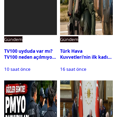
Gündem
Gündem
TV100 uyduda var mı?
Türk Hava
TV100 neden açılmıyor?
Kuvvetleri’nin ilk kadın
generali Özlem
10 saat önce
16 saat önce
Karapınar hakkında
dikkat çeken detay
ortaya çıktı