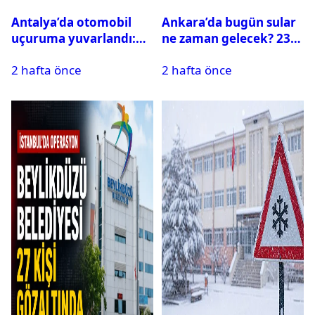
Antalya’da otomobil
Ankara’da bugün sular
uçuruma yuvarlandı:
ne zaman gelecek? 23
Çok sayıda ölü ve yaralı
Temmuz 2026 ilçe ilçe
2 hafta önce
2 hafta önce
var
su kesintisi sorgulama