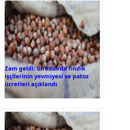
Zam geldi: Giresun’da fındık
işçilerinin yevmiyesi ve patoz
ücretleri açıklandı