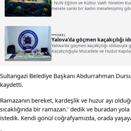
- NUN Eğitim ve Kültür Vakfı Yönetim Ku
mesele sanki bir kadın meselesiymiş gibi
altına alınan iş adamları, siyasetçiler, 
yaşamışlardır"
YEREL
Yalova’da göçmen kaçakçılığı idd
Yalova'da göçmen kaçakçılığı iddiasıyla
Kaçakçılığıyla Mücadele ve Hudut Kapılar
Sultangazi Belediye Başkanı Abdurrahman Dursun,
kaydetti.
Ramazanın bereket, kardeşlik ve huzur ayı oldu
sıcaklığında bir ramazan.' dedik ve buradan yol
istedik. Kendi gönül coğrafyamızda, orada yaşaya