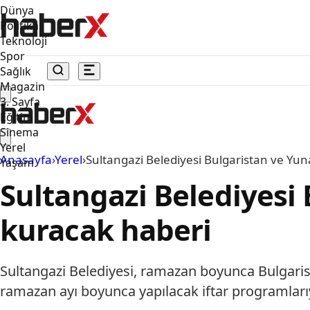
Dünya
Politika
Teknoloji
Spor
Sağlık
Magazin
3. Sayfa
Eğitim
Sinema
Yerel
Anasayfa
›
Yerel
›
Sultangazi Belediyesi Bulgaristan ve Yuna
Yaşam
Sultangazi Belediyesi 
kuracak haberi
Sultangazi Belediyesi, ramazan boyunca Bulgaris
ramazan ayı boyunca yapılacak iftar programlarıyl