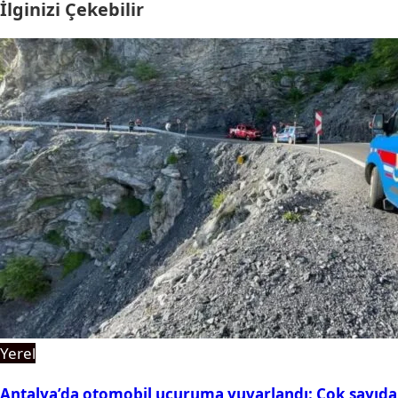
İlginizi Çekebilir
Yerel
Antalya’da otomobil uçuruma yuvarlandı: Çok sayıda 