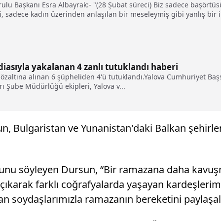
rulu Başkanı Esra Albayrak:- "(28 Şubat süreci) Biz sadece başört
, sadece kadın üzerinden anlaşılan bir meseleymiş gibi yanlış bir 
akademisyenler, yazarlar, çizerler de vardı. Bizim yine imam hatipli 
iasıyla yakalanan 4 zanlı tutuklandı haberi
 gözaltına alınan 6 şüpheliden 4'ü tutuklandı.Yalova Cumhuriyet B
ı Şube Müdürlüğü ekipleri, Yalova v...
 Bulgaristan ve Yunanistan'daki Balkan şehirler
ğunu söyleyen Dursun, “Bir ramazana daha kavuş
a çıkarak farklı coğrafyalarda yaşayan kardeşle
n soydaşlarımızla ramazanın bereketini paylaşalı