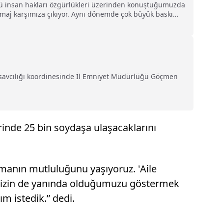
üsü insan hakları özgürlükleri üzerinden konuştuğumuzda
imaj karşımıza çıkıyor. Aynı dönemde çok büyük baskı
erkek arkadaşlarımız, onlar da katsayı mağduriyeti
aşsavcılığı koordinesinde İl Emniyet Müdürlüğü Göçmen
inde 25 bin soydaşa ulaşacaklarını
manın mutluluğunu yaşıyoruz. 'Aile
rimizin de yanında olduğumuzu göstermek
m istedik.” dedi.