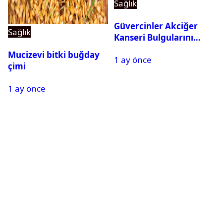
Sağlık
Güvercinler Akciğer
Sağlık
Kanseri Bulgularını
Tanıyabiliyor
Mucizevi bitki buğday
1 ay önce
çimi
1 ay önce