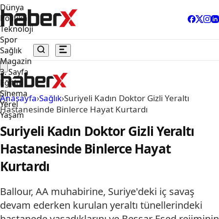
Dünya
Politika
Teknoloji
Spor
Sağlık
Magazin
3. Sayfa
Eğitim
Sinema
Anasayfa
›
Sağlık
›
Suriyeli Kadın Doktor Gizli Yeraltı
Yerel
Hastanesinde Binlerce Hayat Kurtardı
Yaşam
Suriyeli Kadın Doktor Gizli Yeraltı
Hastanesinde Binlerce Hayat
Kurtardı
Ballour, AA muhabirine, Suriye'deki iç savaş
devam ederken kurulan yeraltı tünellerindeki
hastanede yaşadıklarını ve Beşşar Esed rejiminin