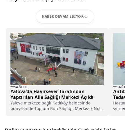
HABER DEVAM EDIYOR
SAĞLIK
SAĞLIK
Yalova’da Hayırsever Tarafından
Antibiy
Yaptırılan Aile Sağlığı Merkezi Açıldı
Tedavis
Yalova merkeze bağlı Kadıköy beldesinde
Hastaned
bünyesinde Toplum Ruh Sağlığı, Merkez 7 Nolu
verilen P
Acil Sağlık...
mikropla