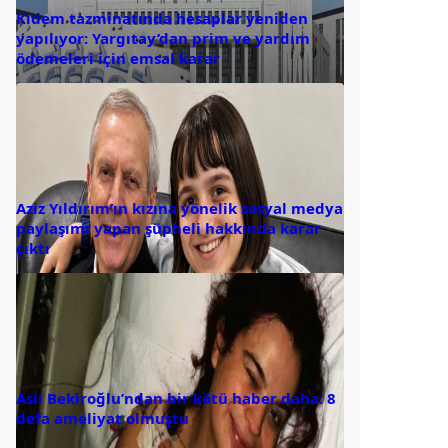
Kıdem tazminatında hesaplar yeniden
yapılıyor: Yargıtay’dan prim ve yardım
ödemeleri için emsal karar
Aziz Yıldırım’ın kızına yönelik sosyal medya
paylaşımı yapan şüpheli hakkında karar
çıktı
Aslı Bekiroğlu’ndan bir kötü haber daha: 8
defa ameliyat olmuştu