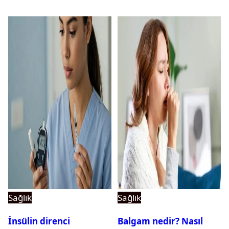
Sağlık
Sağlık
İnsülin direnci
Balgam nedir? Nasıl