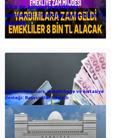
Kira ve alışveriş yardımı
zamlandı: Emekliye aylık 8 bin TL
destek
Öğrencilere burs, misafirhane ve kırtasiye
desteği: Başvurular başladı