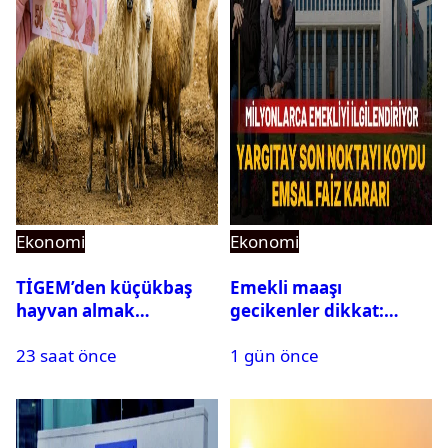
Ekonomi
Ekonomi
TİGEM’den küçükbaş
Emekli maaşı
hayvan almak
gecikenler dikkat:
isteyenlere müjde: 7 bin
Yargıtay’dan emekli
23 saat önce
1 gün önce
350 küçükbaş hayvan
maaşı için emsal faiz
için ihale tarihi ve
kararı
muhammen bedeli
açıklandı