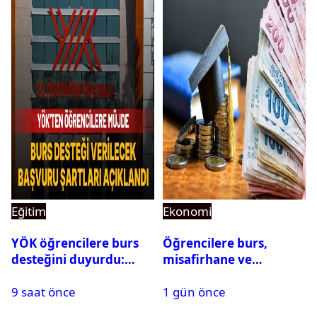
Eğitim
Ekonomi
YÖK öğrencilere burs
Öğrencilere burs,
desteğini duyurdu:
misafirhane ve
Başvuru şartları
kırtasiye desteği:
9 saat önce
1 gün önce
açıklandı
Başvurular başladı