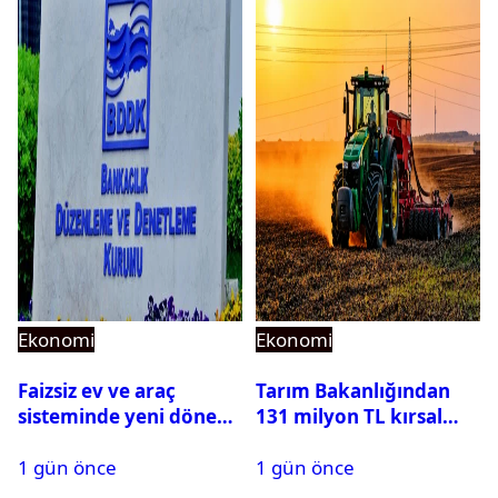
Ekonomi
Ekonomi
Faizsiz ev ve araç
Tarım Bakanlığından
sisteminde yeni dönem:
131 milyon TL kırsal
BDDK limitleri
kalkınma desteği:
1 gün önce
1 gün önce
değiştirdi
Toplam 688 milyon TL
ödendi