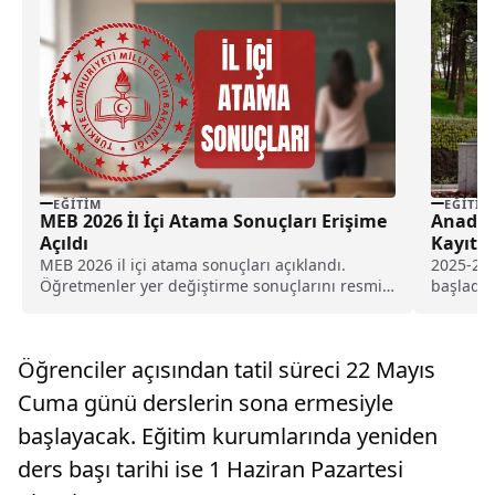
EĞITIM
EĞITIM
MEB 2026 İl İçi Atama Sonuçları Erişime
Anadol
Açıldı
Kayıt Y
MEB 2026 il içi atama sonuçları açıklandı.
2025-202
Öğretmenler yer değiştirme sonuçlarını resmi
başladı.
sistem üzerinden sorgulayabiliyor. İşte atama
seçimi v
takvimi ve detaylar.
tarihlere
Öğrenciler açısından tatil süreci 22 Mayıs
Cuma günü derslerin sona ermesiyle
başlayacak. Eğitim kurumlarında yeniden
ders başı tarihi ise 1 Haziran Pazartesi