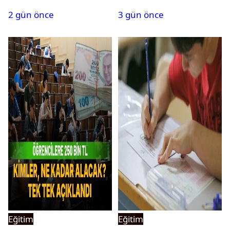
güvenlik görevlisi
Başvurular bugün
2 gün önce
3 gün önce
alınacak
başladı
Eğitim
Eğitim