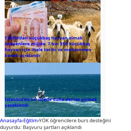
TİGEM’den küçükbaş hayvan almak
isteyenlere müjde: 7 bin 350 küçükbaş
hayvan için ihale tarihi ve muhammen
bedeli açıklandı
İstanbul’da bir ilçede daha denize girmek
yasaklandı
Anasayfa
›
Eğitim
›
YÖK öğrencilere burs desteğini
duyurdu: Başvuru şartları açıklandı