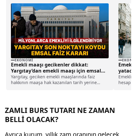
EKONOMI
EKONO
Emekli maaşı gecikenler dikkat:
Emekli
Yargıtay’dan emekli maaşı için emsal
yataca
faiz kararı
Yargıtay, geciken emekli maaşlarında faiz
Emekli m
hakkının maaşa hak kazanılan tarih yerine
hesaplar
SGK'ya tanınan 3 aylık yasal işlem süresinin
emekli m
sona ermesi itibarıyla başlayacağına karar
yasal d
verdi.
yatırılm
tarihte 
ZAMLI BURS TUTARI NE ZAMAN
BELLİ OLACAK?
Ayrıca kurum, yıllık zam oranının gelecek