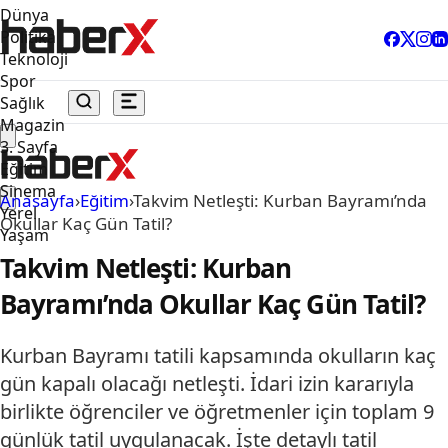
Dünya
Politika
Teknoloji
Spor
Sağlık
Magazin
3. Sayfa
Eğitim
Sinema
Anasayfa
›
Eğitim
›
Takvim Netleşti: Kurban Bayramı’nda
Yerel
Okullar Kaç Gün Tatil?
Yaşam
Takvim Netleşti: Kurban
Bayramı’nda Okullar Kaç Gün Tatil?
Kurban Bayramı tatili kapsamında okulların kaç
gün kapalı olacağı netleşti. İdari izin kararıyla
birlikte öğrenciler ve öğretmenler için toplam 9
günlük tatil uygulanacak. İşte detaylı tatil