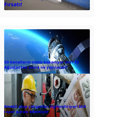
Fırsatı!
SD kanalların tümü kapanıyor mu? 15
Ağustos’tan sonra ne yapılacak?
Emekli olup çalışanları ilgilendiriyor! SGK
rapor parası ödemiyor