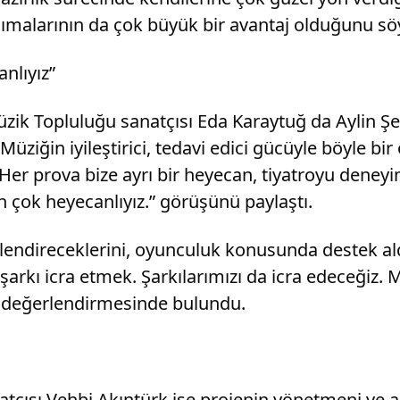
 tanımalarının da çok büyük bir avantaj olduğunu sö
nlıyız”
k Topluluğu sanatçısı Eda Karaytuğ da Aylin Şeng
 “Müziğin iyileştirici, tedavi edici gücüyle böyle
Her prova bize ayrı bir heyecan, tiyatroyu deneyim
n çok heyecanlıyız.” görüşünü paylaştı.
slendireceklerini, oyunculuk konusunda destek ald
şarkı icra etmek. Şarkılarımızı da icra edeceğiz. 
.” değerlendirmesinde bulundu.
atçısı Vehbi Akıntürk ise projenin yönetmeni ve a