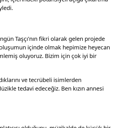
yledi.
ün Taşçı'nın fikri olarak gelen projede
 bir oluşumun içinde olmak hepimize heyecan
lemiş oluyoruz. Bizim için çok iyi bir
ıklarını ve tecrübeli isimlerden
Müzikle tedavi edeceğiz. Ben kızın annesi
nlatıcısı olduğunu, müzikalde de küçük bir