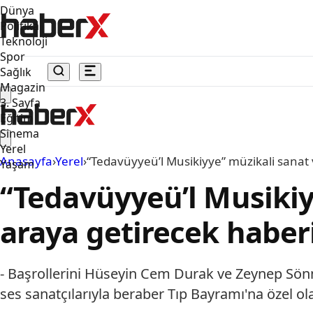
Dünya
Politika
Teknoloji
Spor
Sağlık
Magazin
3. Sayfa
Eğitim
Sinema
Yerel
Anasayfa
›
Yerel
›
“Tedavüyyeü’l Musikiyye” müzikali sanat 
Yaşam
“Tedavüyyeü’l Musikiyy
araya getirecek haber
- Başrollerini Hüseyin Cem Durak ve Zeynep Sönme
ses sanatçılarıyla beraber Tıp Bayramı'na özel o