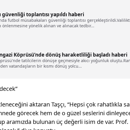
güvenliği toplantısı yapıldı haberi
da futbol müsabakaları güvenliği toplantısı gerçekleştirildi.Valili
önlenmesine yönelik alınan ve alınacak tedbir...
ngazi Köprüsü’nde dönüş haraketliliği başladı haberi
rüsü'nde tatilcilerin dönüşe geçmesiyle akıcı yoğunluk oluştu.Rama
iden vatandaşların bir kısmı dönüş yolcu...
edecek”
stleneceğini aktaran Taşçı, “Hepsi çok rahatlıkla s
 sahnede görecek hem de o güzel seslerini dinleyec
 aramızda bulunan üç değerli isim de var. Prof. D