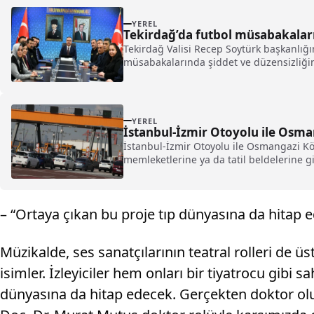
YEREL
Tekirdağ’da futbol müsabakaları 
Tekirdağ Valisi Recep Soytürk başkanlığın
müsabakalarında şiddet ve düzensizliğin 
YEREL
İstanbul-İzmir Otoyolu ile Osma
İstanbul-İzmir Otoyolu ile Osmangazi Köp
memleketlerine ya da tatil beldelerine g
– “Ortaya çıkan bu proje tıp dünyasına da hitap 
Müzikalde, ses sanatçılarının teatral rolleri de ü
isimler. İzleyiciler hem onları bir tiyatrocu gibi
dünyasına da hitap edecek. Gerçekten doktor olup