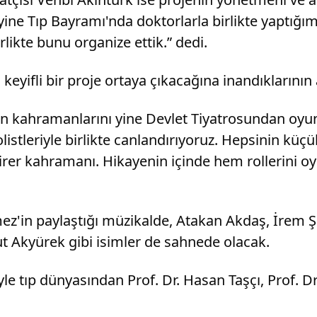
ne Tıp Bayramı'nda doktorlarla birlikte yaptığım
likte bunu organize ettik.” dedi.
keyifli bir proje ortaya çıkacağına inandıklarının a
in kahramanlarını yine Devlet Tiyatrosundan oyun
leriyle birlikte canlandırıyoruz. Hepsinin küçük 
in birer kahramanı. Hikayenin içinde hem rollerin
'in paylaştığı müzikalde, Atakan Akdaş, İrem Şa
 Akyürek gibi isimler de sahnede olacak.
yle tıp dünyasından Prof. Dr. Hasan Taşçı, Prof. 