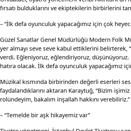
fırsatı bulduklarını ve ekiptekilerin birbirlerini
– “İlk defa oyunculuk yapacağımız için çok heyeca
Güzel Sanatlar Genel Müdürlüğü Modern Folk Müzi
yer almayı seve seve kabul ettiklerini belirterek,
verdi. Eğleniyoruz, eğlendiriyoruz, düşünüyoruz. 
hatıra olacak. İlk defa oyunculuk yapacağımız içi
Müzikal kısmında birbirinden değerli eserleri se
faydalandıklarını aktaran Karaytuğ, “Bizim işimiz 
rolündeyim, bakalım inşallah hakkını verebiliriz
– “Temelde bir aşk hikayemiz var”
Tiyatro yönetmeni, İstanbul Devlet Tiyatrosu san