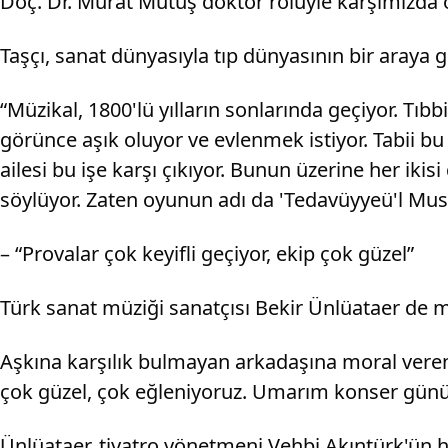
Doç. Dr. Murat Mutuş doktor rolüyle karşımızda o
Taşçı, sanat dünyasıyla tıp dünyasının bir araya 
“Müzikal, 1800'lü yılların sonlarında geçiyor. Tıbb
görünce aşık oluyor ve evlenmek istiyor. Tabii bu a
ailesi bu işe karşı çıkıyor. Bunun üzerine her iki
söylüyor. Zaten oyunun adı da 'Tedavüyyeü'l Musik
– “Provalar çok keyifli geçiyor, ekip çok güzel”
Türk sanat müziği sanatçısı Bekir Ünlüataer de m
Aşkına karşılık bulmayan arkadaşına moral veren “
çok güzel, çok eğleniyoruz. Umarım konser günü d
Ünlüataer, tiyatro yönetmeni Vehbi Akıntürk'ün ha