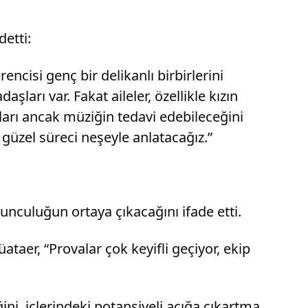
detti:
encisi genç bir delikanlı birbirlerini
şları var. Fakat aileler, özellikle kızın
nları ancak müziğin tedavi edebileceğini
 güzel süreci neşeyle anlatacağız.”
unculuğun ortaya çıkacağını ifade etti.
taer, “Provalar çok keyifli geçiyor, ekip
ni, içlerindeki potansiyeli açığa çıkartma