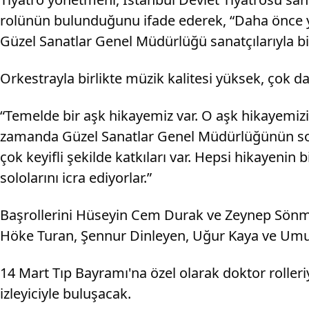
rolünün bulunduğunu ifade ederek, “Daha önce yi
Güzel Sanatlar Genel Müdürlüğü sanatçılarıyla bir
Orkestrayla birlikte müzik kalitesi yüksek, çok da 
“Temelde bir aşk hikayemiz var. O aşk hikayemiz
zamanda Güzel Sanatlar Genel Müdürlüğünün solist
çok keyifli şekilde katkıları var. Hepsi hikayen
sololarını icra ediyorlar.”
Başrollerini Hüseyin Cem Durak ve Zeynep Sönmez
Höke Turan, Şennur Dinleyen, Uğur Kaya ve Umut
14 Mart Tıp Bayramı'na özel olarak doktor rolleri
izleyiciyle buluşacak.