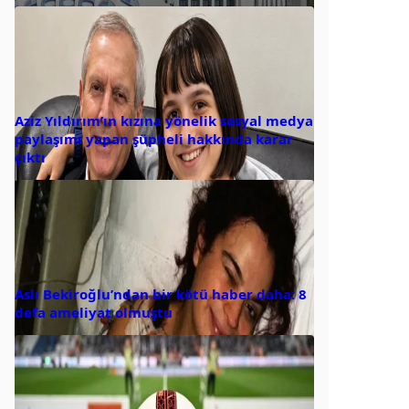
Aziz Yıldırım’ın kızına yönelik sosyal medya
paylaşımı yapan şüpheli hakkında karar
çıktı
Aslı Bekiroğlu’ndan bir kötü haber daha: 8
defa ameliyat olmuştu