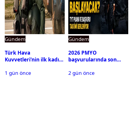
Gündem
Gündem
Türk Hava
2026 PMYO
Kuvvetleri’nin ilk kadın
başvurularında son
generali Özlem
durum ne?
1 gün önce
2 gün önce
Karapınar hakkında
dikkat çeken detay
ortaya çıktı