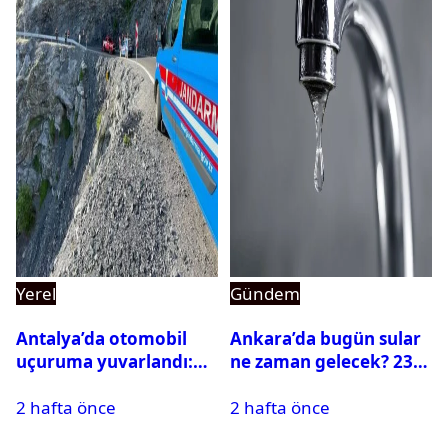
Yerel
Gündem
Antalya’da otomobil
Ankara’da bugün sular
uçuruma yuvarlandı:
ne zaman gelecek? 23
Çok sayıda ölü ve yaralı
Temmuz 2026 ilçe ilçe
2 hafta önce
2 hafta önce
var
su kesintisi sorgulama