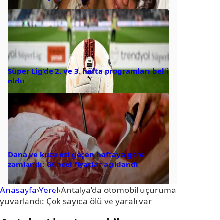
Süper Lig’de 2. ve 3. hafta programları belli
oldu
Dana ve kuzu eti geçen haftaya göre
zamlandı: Güncel fiyatlar açıklandı
Anasayfa
›
Yerel
›
Antalya’da otomobil uçuruma
yuvarlandı: Çok sayıda ölü ve yaralı var