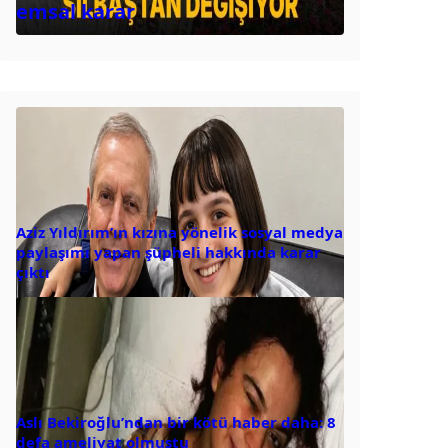
emsal karar
Aziz Yıldırım’ın kızına yönelik sosyal medya
paylaşımı yapan şüpheli hakkında karar
çıktı
Aslı Bekiroğlu’ndan bir kötü haber daha: 8
defa ameliyat olmuştu