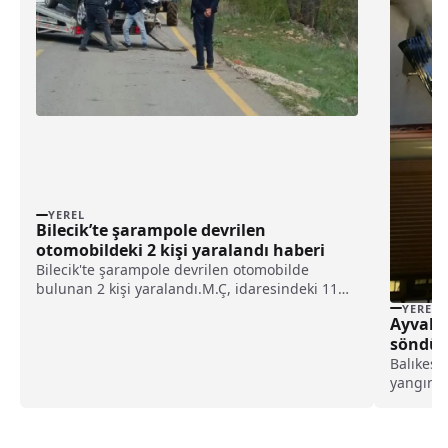
YEREL
Bilecik’te şarampole devrilen
otomobildeki 2 kişi yaralandı haberi
Bilecik'te şarampole devrilen otomobilde
bulunan 2 kişi yaralandı.M.Ç, idaresindeki 11
AD 003 plakalı otomobil, Dereşemsettin köyü
YEREL
Ayvalık
yakınlarında sürücüsünün direksiyon
söndür
hakimiyetini kaybetmesi sonucu şarampole
Balıkesir
devrildi.Kazada sürücü ile ...
yangın, 
bağlı C
Mahalles
ısıtıcıd