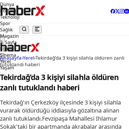
Dünya
Politika
Teknoloji
Spor
Sağlık
Magazin
3. Sayfa
Eğitim
Sinema
Anasayfa
›
Yerel
›
Tekirdağ’da 3 kişiyi silahla öldüren zanlı
Yerel
tutuklandı haberi
Yaşam
Tekirdağ’da 3 kişiyi silahla öldüren
zanlı tutuklandı haberi
Tekirdağ'ın Çerkezköy ilçesinde 3 kişiyi silahla
vurarak öldürdüğü iddiasıyla gözaltına alınan
zanlı tutuklandı.Fevzipaşa Mahallesi Ihlamur
Sokak'taki bir apartmanda akrabalar arasında