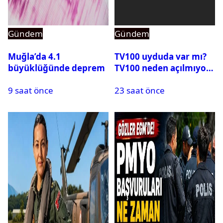
Gündem
Gündem
Muğla’da 4.1
TV100 uyduda var mı?
büyüklüğünde deprem
TV100 neden açılmıyor?
9 saat önce
23 saat önce