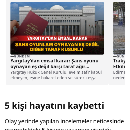
GÜNDEM
GÜNDE
Yargıtay’dan emsal karar: Şans oyunu
Trakya
oynayan eş değil karşı taraf ağır
Etkiled
kusurlu sayıldı
Yargıtay Hukuk Genel Kurulu; eve misafir kabul
Edirne'd
etmeyen, eşine hakaret eden ve sürekli eşya
nedeniyl
değiştirerek masraf çıkaran kadını ağır kusurlu
birikinti
sayarak, kadının eşine tazminat ödemesine
karar verdi.
5 kişi hayatını kaybetti
Olay yerinde yapılan incelemeler neticesinde
otomobildeki 5 kişinin yaşamını yitirdiği