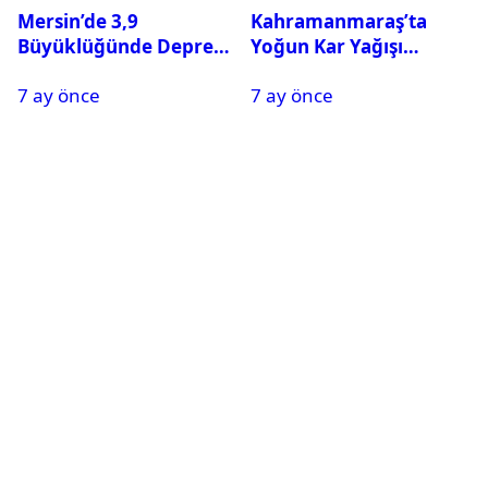
Mersin’de 3,9
Kahramanmaraş’ta
Büyüklüğünde Deprem
Yoğun Kar Yağışı
Oldu
Nedeniyle Okullar Yarın
7 ay önce
7 ay önce
Tatil