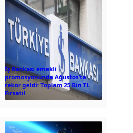
İş Bankası emekli
promosyonunda Ağustos’ta
rekor geldi: Toplam 25 Bin TL
Fırsatı!