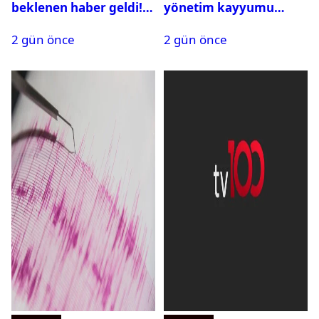
beklenen haber geldi!
yönetim kayyumu
PMYO başvuruları açıldı
atandı: Kapatma davası
2 gün önce
2 gün önce
açıldı