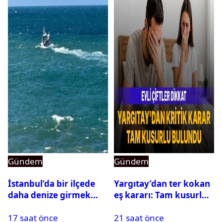
Gündem
Gündem
İstanbul’da bir ilçede
Yargıtay’dan ter kokan
daha denize girmek
eş kararı: Tam kusurlu
yasaklandı
bulundu
17 saat önce
21 saat önce