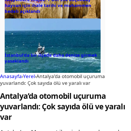
hayvan için ihale tarihi ve muhammen
bedeli açıklandı
İstanbul’da bir ilçede daha denize girmek
yasaklandı
Anasayfa
›
Yerel
›
Antalya’da otomobil uçuruma
yuvarlandı: Çok sayıda ölü ve yaralı var
Antalya’da otomobil uçuruma
yuvarlandı: Çok sayıda ölü ve yaralı
var