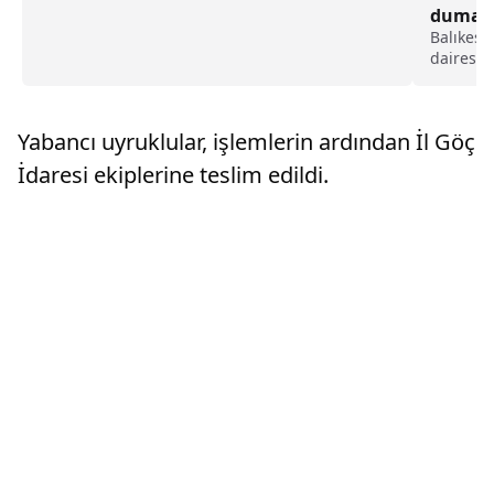
dumanda
alındı 
Balıkesi
dairesi
etkilenen
Altınolu
Hayri B
Yabancı uyruklular, işlemlerin ardından İl Göç
belirlen
İdaresi ekiplerine teslim edildi.