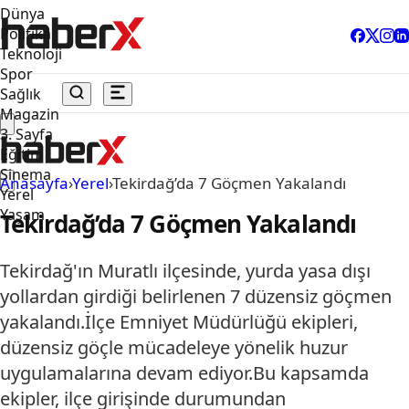
Dünya
Politika
Teknoloji
Spor
Sağlık
Magazin
3. Sayfa
Eğitim
Sinema
Anasayfa
›
Yerel
›
Tekirdağ’da 7 Göçmen Yakalandı
Yerel
Yaşam
Tekirdağ’da 7 Göçmen Yakalandı
Tekirdağ'ın Muratlı ilçesinde, yurda yasa dışı
yollardan girdiği belirlenen 7 düzensiz göçmen
yakalandı.İlçe Emniyet Müdürlüğü ekipleri,
düzensiz göçle mücadeleye yönelik huzur
uygulamalarına devam ediyor.Bu kapsamda
ekipler, ilçe girişinde durumundan