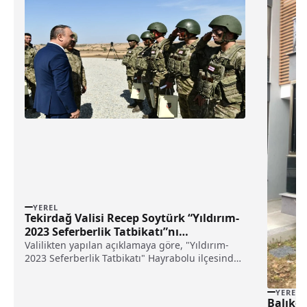
YEREL
Tekirdağ Valisi Recep Soytürk “Yıldırım-
2023 Seferberlik Tatbikatı”nı
Hayrabolu’da Takip Etti
Valilikten yapılan açıklamaya göre, "Yıldırım-
2023 Seferberlik Tatbikatı" Hayrabolu ilçesinde
bulunan 95. Zırhlı Tugay Komutanlığında...
YEREL
Balıkes