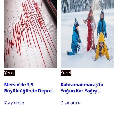
Yerel
Yerel
Mersin’de 3,9
Kahramanmaraş’ta
Büyüklüğünde Deprem
Yoğun Kar Yağışı
Oldu
Nedeniyle Okullar Yarın
7 ay önce
7 ay önce
Tatil