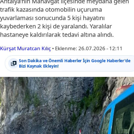
Antalya’nın Manavgat ilçesinde meydana gelen
trafik kazasında otomobilin uçuruma
yuvarlaması sonucunda 5 kişi hayatını
kaybederken 2 kişi de yaralandı. Yaralılar
hastaneye kaldırılarak tedavi altına alındı.
Kürşat Muratcan Kılıç
•
Eklenme:
26.07.2026 - 12:11
Son Dakika ve Önemli Haberler İçin Google Haberler'de
Bizi Kaynak Ekleyin!