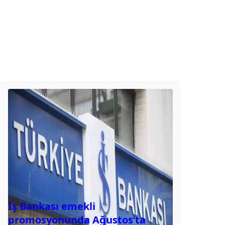
İş Bankası emekli
promosyonunda Ağustos’ta