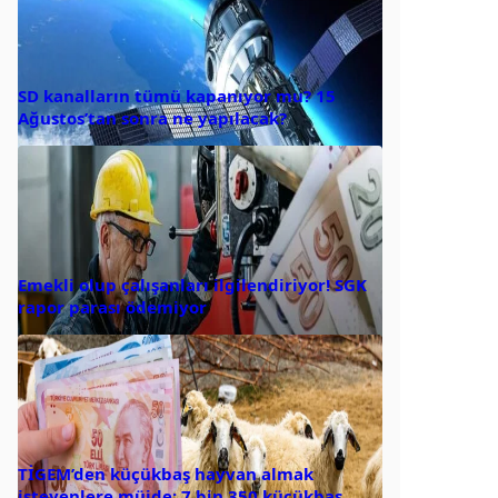
SD kanalların tümü kapanıyor mu? 15
Ağustos’tan sonra ne yapılacak?
Emekli olup çalışanları ilgilendiriyor! SGK
rapor parası ödemiyor
TİGEM’den küçükbaş hayvan almak
isteyenlere müjde: 7 bin 350 küçükbaş