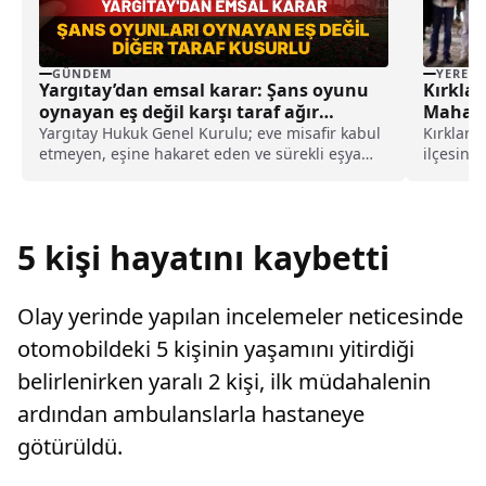
GÜNDEM
YEREL
Yargıtay’dan emsal karar: Şans oyunu
Kırklar
oynayan eş değil karşı taraf ağır
Mahall
kusurlu sayıldı
katıldı
Yargıtay Hukuk Genel Kurulu; eve misafir kabul
Kırklare
etmeyen, eşine hakaret eden ve sürekli eşya
ilçesind
değiştirerek masraf çıkaran kadını ağır kusurlu
kapsamın
sayarak, kadının eşine tazminat ödemesine
geldi.Tu
karar verdi.
kahveha
vatandaş
5 kişi hayatını kaybetti
Olay yerinde yapılan incelemeler neticesinde
otomobildeki 5 kişinin yaşamını yitirdiği
belirlenirken yaralı 2 kişi, ilk müdahalenin
ardından ambulanslarla hastaneye
götürüldü.