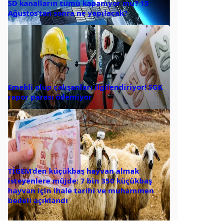
SD kanalların tümü kapanıyor mu? 15
Ağustos’tan sonra ne yapılacak?
Emekli olup çalışanları ilgilendiriyor! SGK
rapor parası ödemiyor
TİGEM’den küçükbaş hayvan almak
isteyenlere müjde: 7 bin 350 küçükbaş
hayvan için ihale tarihi ve muhammen
bedeli açıklandı