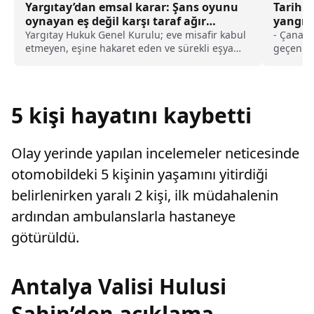
Yargıtay’dan emsal karar: Şans oyunu
Tarihi
oynayan eş değil karşı taraf ağır
yangınl
kusurlu sayıldı
oluştu
Yargıtay Hukuk Genel Kurulu; eve misafir kabul
- Çanakk
etmeyen, eşine hakaret eden ve sürekli eşya
geçen yı
değiştirerek masraf çıkaran kadını ağır kusurlu
hektar a
sayarak, kadının eşine tazminat ödemesine
Bakanlığ
karar verdi.
Alan Baş
orman yan
5 kişi hayatını kaybetti
Alan Baş
ekipmanl
kuşaklar
Olay yerinde yapılan incelemeler neticesinde
otomobildeki 5 kişinin yaşamını yitirdiği
belirlenirken yaralı 2 kişi, ilk müdahalenin
ardından ambulanslarla hastaneye
götürüldü.
Antalya Valisi Hulusi
Şahin’den açıklama