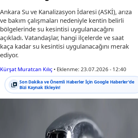
Ankara Su ve Kanalizasyon İdaresi (ASKİ), arıza
ve bakım çalışmaları nedeniyle kentin belirli
bölgelerinde su kesintisi uygulanacağını
açıkladı. Vatandaşlar, hangi ilçelerde ve saat
kaça kadar su kesintisi uygulanacağını merak
ediyor.
Kürşat Muratcan Kılıç
•
Eklenme:
23.07.2026 - 12:40
Son Dakika ve Önemli Haberler İçin Google Haberler'de
Bizi Kaynak Ekleyin!