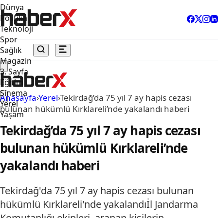
Dünya
Politika
Teknoloji
Spor
Sağlık
Magazin
3. Sayfa
Eğitim
Sinema
Anasayfa
›
Yerel
›
Tekirdağ’da 75 yıl 7 ay hapis cezası
Yerel
bulunan hükümlü Kırklareli’nde yakalandı haberi
Yaşam
Tekirdağ’da 75 yıl 7 ay hapis cezası
bulunan hükümlü Kırklareli’nde
yakalandı haberi
Tekirdağ'da 75 yıl 7 ay hapis cezası bulunan
hükümlü Kırklareli'nde yakalandıİl Jandarma
Komutanlığı ekipleri, aranan kişilerin