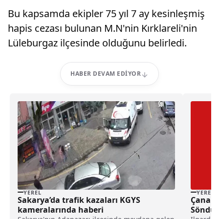
Bu kapsamda ekipler 75 yıl 7 ay kesinleşmiş
hapis cezası bulunan M.N'nin Kırklareli'nin
Lüleburgaz ilçesinde olduğunu belirledi.
HABER DEVAM EDIYOR
YEREL
YEREL
Sakarya’da trafik kazaları KGYS
Çanakk
kameralarında haberi
Söndür