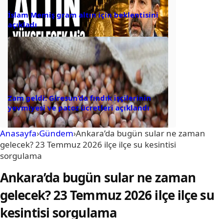
İslam Memiş gram altın için beklentisini
açıkladı
Zam geldi: Giresun’da fındık işçilerinin
yevmiyesi ve patoz ücretleri açıklandı
Anasayfa
›
Gündem
›
Ankara’da bugün sular ne zaman
gelecek? 23 Temmuz 2026 ilçe ilçe su kesintisi
sorgulama
Ankara’da bugün sular ne zaman
gelecek? 23 Temmuz 2026 ilçe ilçe su
kesintisi sorgulama