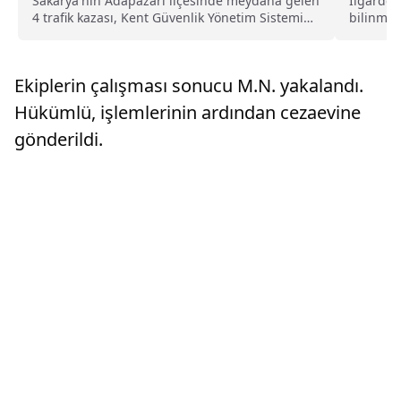
Sakarya'nın Adapazarı ilçesinde meydana gelen
Ilgarder
4 trafik kazası, Kent Güvenlik Yönetim Sistemi
bilinmey
(KGYS) kameralarınca kaydedildi.Emniyet Genel
Çanakka
Müdürlüğü Trafik Başkanlığınca paylaşılan
KGYS kayıtlarında, Turan Caddesi'nde bir
Ekiplerin çalışması sonucu M.N. yakalandı.
otomobilin...
Hükümlü, işlemlerinin ardından cezaevine
gönderildi.