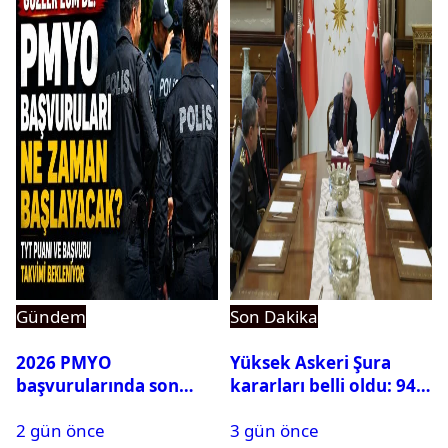
Gündem
Son Dakika
2026 PMYO
Yüksek Askeri Şura
başvurularında son
kararları belli oldu: 94
durum ne?
isim terfi etti
2 gün önce
3 gün önce