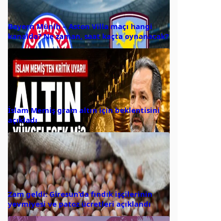
Bayern Münih – Aston Villa maçı hangi
kanalda? Ne zaman, saat kaçta oynanacak?
İslam Memiş gram altın için beklentisini
açıkladı
Zam geldi: Giresun’da fındık işçilerinin
yevmiyesi ve patoz ücretleri açıklandı