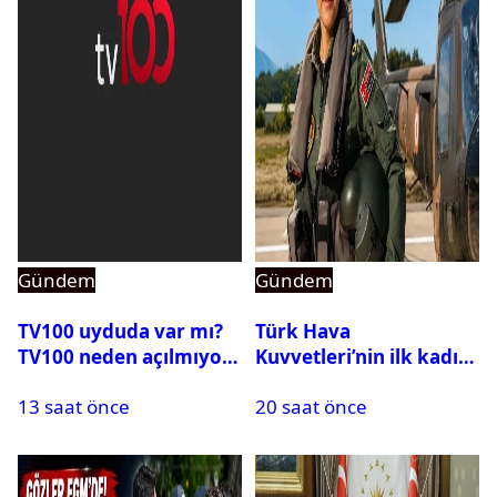
Gündem
Gündem
TV100 uyduda var mı?
Türk Hava
TV100 neden açılmıyor?
Kuvvetleri’nin ilk kadın
generali Özlem
13 saat önce
20 saat önce
Karapınar hakkında
dikkat çeken detay
ortaya çıktı