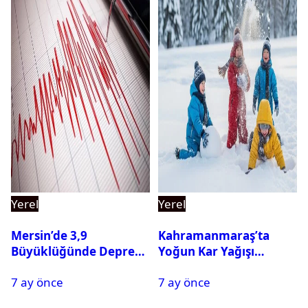
Yerel
Yerel
Mersin’de 3,9
Kahramanmaraş’ta
Büyüklüğünde Deprem
Yoğun Kar Yağışı
Oldu
Nedeniyle Okullar Yarın
7 ay önce
7 ay önce
Tatil