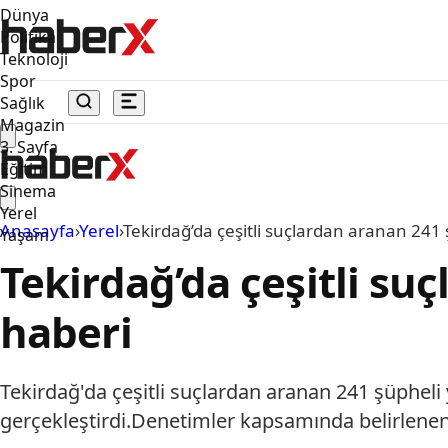
Dünya
Politika
Teknoloji
Spor
Sağlık
Magazin
3. Sayfa
Eğitim
Sinema
Yerel
Anasayfa
›
Yerel
›
Tekirdağ’da çeşitli suçlardan aranan 241
Yaşam
Tekirdağ’da çeşitli su
haberi
Tekirdağ'da çeşitli suçlardan aranan 241 şüpheli
gerçekleştirdi.Denetimler kapsamında belirlenen