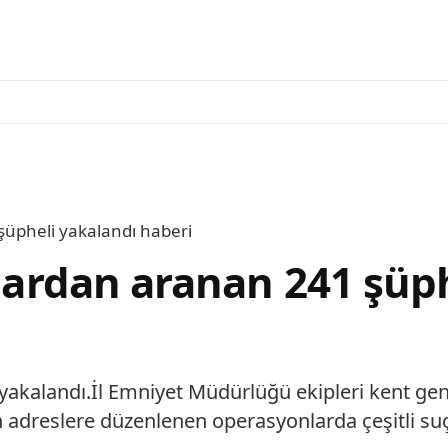
 şüpheli yakalandı haberi
çlardan aranan 241 şüp
 yakalandı.İl Emniyet Müdürlüğü ekipleri kent ge
 adreslere düzenlenen operasyonlarda çeşitli suç