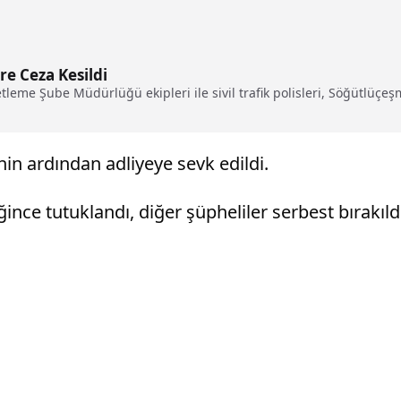
e Ceza Kesildi
eme Şube Müdürlüğü ekipleri ile sivil trafik polisleri, Söğütlüçeşm
nin ardından adliyeye sevk edildi.
ğince tutuklandı, diğer şüpheliler serbest bırakıld