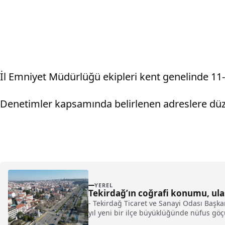
İl Emniyet Müdürlüğü ekipleri kent genelinde 11-
Denetimler kapsamında belirlenen adreslere düz
YEREL
Tekirdağ’ın coğrafi konumu, ulaş
- Tekirdağ Ticaret ve Sanayi Odası Başkan
yıl yeni bir ilçe büyüklüğünde nüfus göç