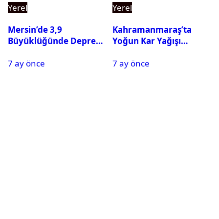
Yerel
Yerel
Mersin’de 3,9
Kahramanmaraş’ta
Büyüklüğünde Deprem
Yoğun Kar Yağışı
Oldu
Nedeniyle Okullar Yarın
7 ay önce
7 ay önce
Tatil