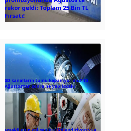
rekor geldi: Toplam 25 Bin TL
Fırsatı!
SD kanalların tümü kapanıyor mu? 15
Ağustos’tan sonra ne yapılacak?
Emekli olup çalışanları ilgilendiriyor! SGK