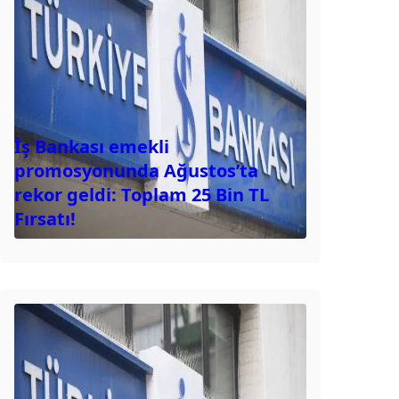
İş Bankası emekli
promosyonunda Ağustos’ta
rekor geldi: Toplam 25 Bin TL
Fırsatı!