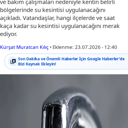
ve bakım çalışmaları nedeniyle kentin belirli
bölgelerinde su kesintisi uygulanacağını
açıkladı. Vatandaşlar, hangi ilçelerde ve saat
kaça kadar su kesintisi uygulanacağını merak
ediyor.
Kürşat Muratcan Kılıç
•
Eklenme:
23.07.2026 - 12:40
Son Dakika ve Önemli Haberler İçin Google Haberler'de
Bizi Kaynak Ekleyin!