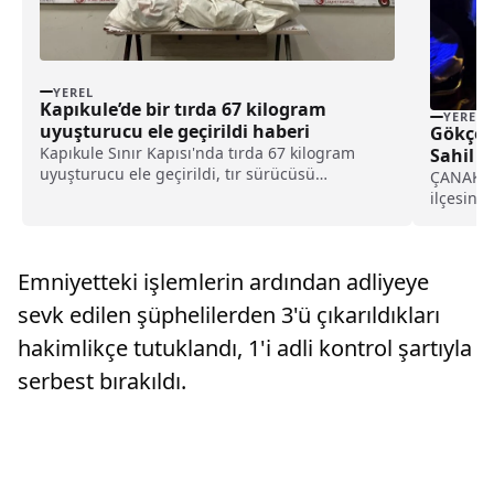
YEREL
Kapıkule’de bir tırda 67 kilogram
YEREL
uyuşturucu ele geçirildi haberi
Gökçea
Kapıkule Sınır Kapısı'nda tırda 67 kilogram
Sahil G
uyuşturucu ele geçirildi, tır sürücüsü
haberi
ÇANAKKA
tutuklandı.Edirne Gümrük Muhafaza ekipleri,
ilçesind
Bulgaristan'dan Türkiye'ye giren risk analizi
Sahil Gü
çerçevesinde şüpheli görülen tırı arama
ulaştırı
hangarına çekti....
Ç.M'ye, 
Emniyetteki işlemlerin ardından adliyeye
akışının 
sevk edilen şüphelilerden 3'ü çıkarıldıkları
hakimlikçe tutuklandı, 1'i adli kontrol şartıyla
serbest bırakıldı.