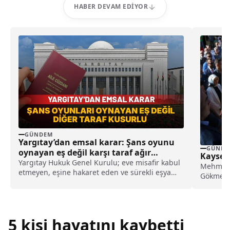
HABER DEVAM EDIYOR
GÜNDEM
Yargıtay’dan emsal karar: Şans oyunu
GÜNDE
oynayan eş değil karşı taraf ağır
Kayseri
kusurlu sayıldı
Yargıtay Hukuk Genel Kurulu; eve misafir kabul
Mehmet U
etmeyen, eşine hakaret eden ve sürekli eşya
Gökmen Ç
değiştirerek masraf çıkaran kadını ağır kusurlu
Lideri Dr.
sayarak, kadının eşine tazminat ödemesine
karar verdi.
5 kişi hayatını kaybetti