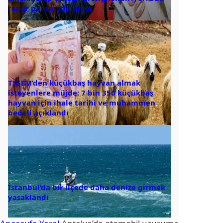
rapor parası ödemiyor
TİGEM’den küçükbaş hayvan almak
isteyenlere müjde: 7 bin 350 küçükbaş
hayvan için ihale tarihi ve muhammen
bedeli açıklandı
İstanbul’da bir ilçede daha denize girmek
yasaklandı