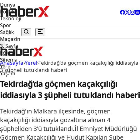
Dünya
Politika
Teknoloji
Spor
Sağlık
Magazin
3. Sayfa
Eğitim
Sinema
Anasayfa
›
Yerel
›
Tekirdağ’da göçmen kaçakçılığı iddiasıyla
Yerel
3 şüpheli tutuklandı haberi
Yaşam
Tekirdağ’da göçmen kaçakçılığı
iddiasıyla 3 şüpheli tutuklandı haberi
Tekirdağ'ın Malkara ilçesinde, göçmen
kaçakçılığı iddiasıyla gözaltına alınan 4
şüpheliden 3'ü tutuklandı.İl Emniyet Müdürlüğü
Göçmen Kaçakçılığı ve Hudut Kapıları Şube