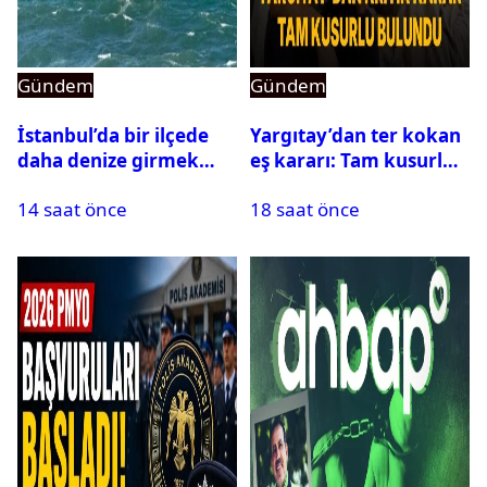
Gündem
Gündem
İstanbul’da bir ilçede
Yargıtay’dan ter kokan
daha denize girmek
eş kararı: Tam kusurlu
yasaklandı
bulundu
14 saat önce
18 saat önce