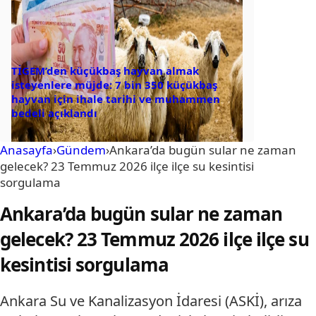
TİGEM’den küçükbaş hayvan almak
isteyenlere müjde: 7 bin 350 küçükbaş
hayvan için ihale tarihi ve muhammen
bedeli açıklandı
Anasayfa
›
Gündem
›
Ankara’da bugün sular ne zaman
gelecek? 23 Temmuz 2026 ilçe ilçe su kesintisi
sorgulama
Ankara’da bugün sular ne zaman
gelecek? 23 Temmuz 2026 ilçe ilçe su
kesintisi sorgulama
Ankara Su ve Kanalizasyon İdaresi (ASKİ), arıza