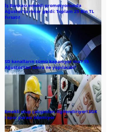
İş Bankası emekli promosyonunda
Ağustos’ta rekor geldi: Toplam 25 Bin TL
Fırsatı!
SD kanalların tümü kapanıyor mu? 15
Ağustos’tan sonra ne yapılacak?
Emekli olup çalışanları ilgilendiriyor! SGK
rapor parası ödemiyor