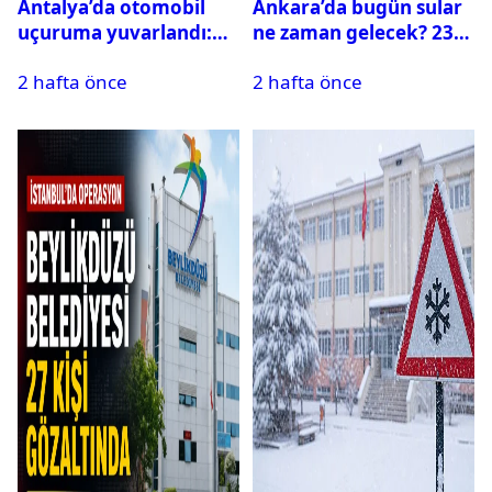
Antalya’da otomobil
Ankara’da bugün sular
uçuruma yuvarlandı:
ne zaman gelecek? 23
Çok sayıda ölü ve yaralı
Temmuz 2026 ilçe ilçe
2 hafta önce
2 hafta önce
var
su kesintisi sorgulama