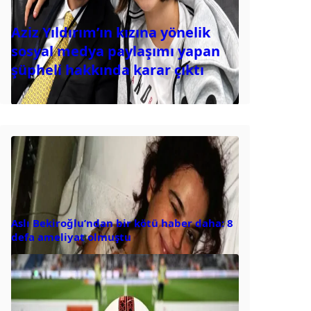
Aziz Yıldırım’ın kızına yönelik
sosyal medya paylaşımı yapan
şüpheli hakkında karar çıktı
Aslı Bekiroğlu’ndan bir kötü haber daha: 8
defa ameliyat olmuştu