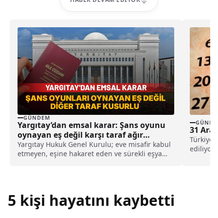
GÜNDEM
GÜNDE
Yargıtay’dan emsal karar: Şans oyunu
31 Ara
oynayan eş değil karşı taraf ağır
Türkiye'
kusurlu sayıldı
Yargıtay Hukuk Genel Kurulu; eve misafir kabul
ediliyor.
etmeyen, eşine hakaret eden ve sürekli eşya
değiştirerek masraf çıkaran kadını ağır kusurlu
sayarak, kadının eşine tazminat ödemesine
karar verdi.
5 kişi hayatını kaybetti