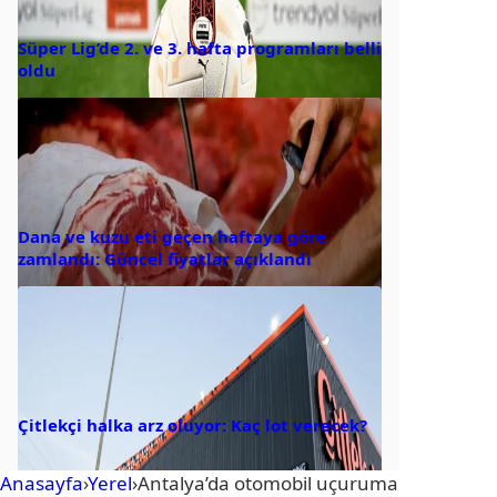
Süper Lig’de 2. ve 3. hafta programları belli
oldu
Dana ve kuzu eti geçen haftaya göre
zamlandı: Güncel fiyatlar açıklandı
Çitlekçi halka arz oluyor: Kaç lot verecek?
Anasayfa
›
Yerel
›
Antalya’da otomobil uçuruma