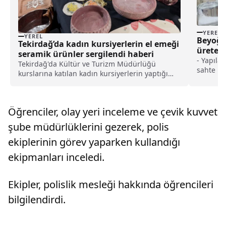
YEREL
YEREL
Beyoğl
Tekirdağ’da kadın kursiyerlerin el emeği
üreten
seramik ürünler sergilendi haberi
- Yapıla
Tekirdağ'da Kültür ve Turizm Müdürlüğü
sahte içk
kurslarına katılan kadın kursiyerlerin yaptığı
seramik çalışmaları sergilendi.İl Kültür ve
Turizm Müdürlüğünün geçen yıl açtığı seramik
kursuna 25 kursiyer katıldı.Kurslarda kadınların
Öğrenciler, olay yeri inceleme ve çevik kuvvet
bir yıl boy...
şube müdürlüklerini gezerek, polis
ekiplerinin görev yaparken kullandığı
ekipmanları inceledi.
Ekipler, polislik mesleği hakkında öğrencileri
bilgilendirdi.