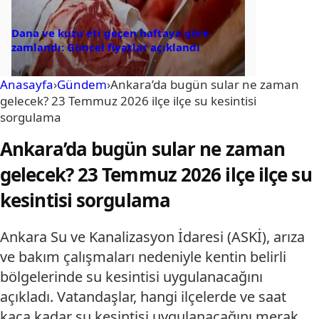
Dana ve kuzu eti geçen haftaya göre
zamlandı: Güncel fiyatlar açıklandı
Anasayfa
›
Gündem
›
Ankara’da bugün sular ne zaman
gelecek? 23 Temmuz 2026 ilçe ilçe su kesintisi
sorgulama
Ankara’da bugün sular ne zaman
gelecek? 23 Temmuz 2026 ilçe ilçe su
kesintisi sorgulama
Ankara Su ve Kanalizasyon İdaresi (ASKİ), arıza
ve bakım çalışmaları nedeniyle kentin belirli
bölgelerinde su kesintisi uygulanacağını
açıkladı. Vatandaşlar, hangi ilçelerde ve saat
kaça kadar su kesintisi uygulanacağını merak