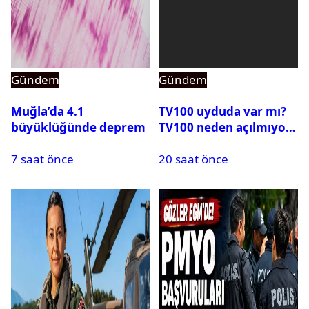
Gündem
Gündem
Muğla’da 4.1
TV100 uyduda var mı?
büyüklüğünde deprem
TV100 neden açılmıyor?
7 saat önce
20 saat önce