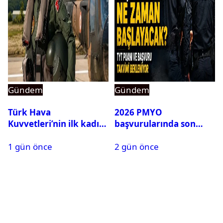
Gündem
Gündem
Türk Hava
2026 PMYO
Kuvvetleri’nin ilk kadın
başvurularında son
generali Özlem
durum ne?
1 gün önce
2 gün önce
Karapınar hakkında
dikkat çeken detay
ortaya çıktı