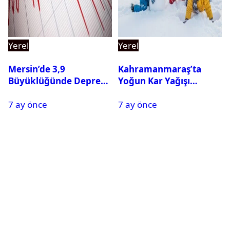
Yerel
Yerel
Mersin’de 3,9
Kahramanmaraş’ta
Büyüklüğünde Deprem
Yoğun Kar Yağışı
Oldu
Nedeniyle Okullar Yarın
7 ay önce
7 ay önce
Tatil