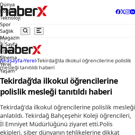
Dünya
Politika
Teknoloji
Spor
Sağlık
Magazin
3. Sayfa
Eğitim
Sinema
Anasayfa
›
Yerel
›
Tekirdağ’da ilkokul öğrencilerine polislik
Yerel
mesleği tanıtıldı haberi
Yaşam
Tekirdağ’da ilkokul öğrencilerine
polislik mesleği tanıtıldı haberi
Tekirdağ'da ilkokul öğrencilerine polislik mesleği
anlatıldı. Tekirdağ Bahçeşehir Koleji öğrencileri,
İl Emniyet Müdürlüğünü ziyaret etti.Polis
ekipleri, siber dünyanın tehlikelerine dikkat