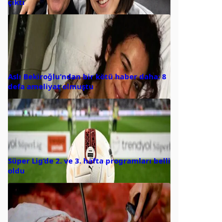
çıktı
Aslı Bekiroğlu’ndan bir kötü haber daha: 8
defa ameliyat olmuştu
Süper Lig’de 2. ve 3. hafta programları belli
oldu