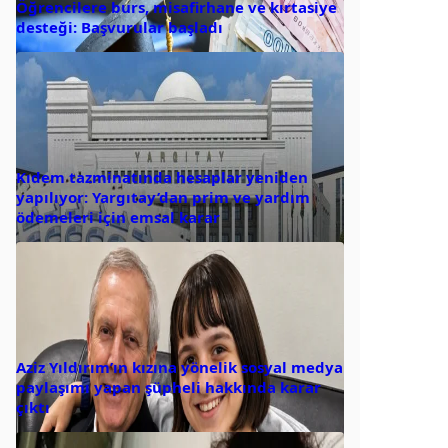
Öğrencilere burs, misafirhane ve kırtasiye
desteği: Başvurular başladı
Kıdem tazminatında hesaplar yeniden
yapılıyor: Yargıtay’dan prim ve yardım
ödemeleri için emsal karar
Aziz Yıldırım’ın kızına yönelik sosyal medya
paylaşımı yapan şüpheli hakkında karar
çıktı