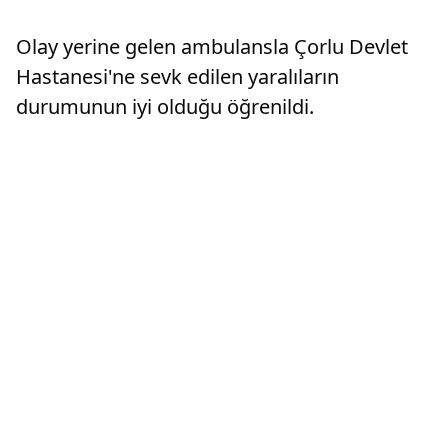
ekipleri, Tepeoba Mahallesi Kanlı Mağara
mevkisindeki bir çukurda köpek yavrusunun
Olay yerine gelen ambulansla Çorlu Devlet
mahsur kaldığı ...
Hastanesi'ne sevk edilen yaralıların
durumunun iyi olduğu öğrenildi.