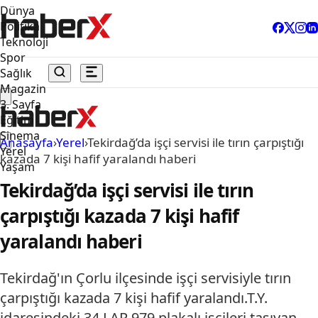
Dünya
Politika
Teknoloji
Spor
Sağlık
Magazin
3. Sayfa
Eğitim
Sinema
Anasayfa
›
Yerel
›
Tekirdağ’da işçi servisi ile tırın çarpıştığı
Yerel
kazada 7 kişi hafif yaralandı haberi
Yaşam
Tekirdağ’da işçi servisi ile tırın
çarpıştığı kazada 7 kişi hafif
yaralandı haberi
Tekirdağ'ın Çorlu ilçesinde işçi servisiyle tırın
çarpıştığı kazada 7 kişi hafif yaralandı.T.Y.
idaresindeki 34 LAR 979 plakalı işçileri taşıyan