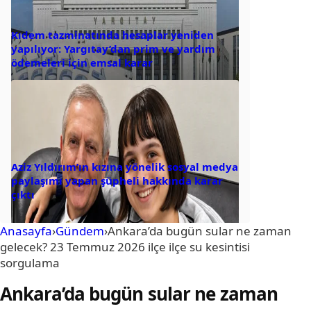
Kıdem tazminatında hesaplar yeniden
yapılıyor: Yargıtay’dan prim ve yardım
ödemeleri için emsal karar
Aziz Yıldırım’ın kızına yönelik sosyal medya
paylaşımı yapan şüpheli hakkında karar
çıktı
Anasayfa
›
Gündem
›
Ankara’da bugün sular ne zaman
gelecek? 23 Temmuz 2026 ilçe ilçe su kesintisi
sorgulama
Ankara’da bugün sular ne zaman