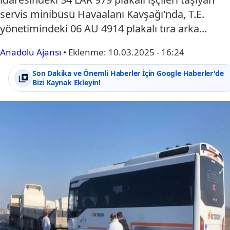
servis minibüsü Havaalanı Kavşağı'nda, T.E.
yönetimindeki 06 AU 4914 plakalı tıra arka...
Anadolu Ajansı
•
Eklenme:
10.03.2025 - 16:24
Son Dakika ve Önemli Haberler İçin Google Haberler'de
Bizi Kaynak Ekleyin!