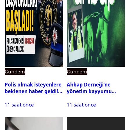
Gündem
Gündem
Polis olmak isteyenlere
Ahbap Derneği’ne
beklenen haber geldi!
yönetim kayyumu
PMYO başvuruları açıldı
atandı: Kapatma davası
11 saat önce
11 saat önce
açıldı