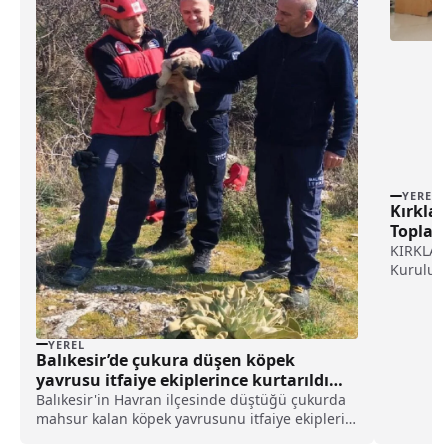
YEREL
Kırklar
Toplant
KIRKLARE
Kurulu 2
gerçekle
Atatürk 
toplant
görüşüld
YEREL
Balıkesir’de çukura düşen köpek
yavrusu itfaiye ekiplerince kurtarıldı
haberi
Balıkesir'in Havran ilçesinde düştüğü çukurda
mahsur kalan köpek yavrusunu itfaiye ekipleri
kurtardı.Balıkesir İtfaiye Daire Başkanlığı