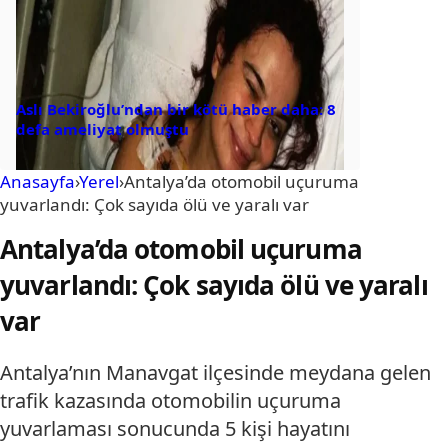
Aslı Bekiroğlu’ndan bir kötü haber daha: 8
defa ameliyat olmuştu
Anasayfa
›
Yerel
›
Antalya’da otomobil uçuruma
yuvarlandı: Çok sayıda ölü ve yaralı var
Antalya’da otomobil uçuruma
yuvarlandı: Çok sayıda ölü ve yaralı
var
Antalya’nın Manavgat ilçesinde meydana gelen
trafik kazasında otomobilin uçuruma
yuvarlaması sonucunda 5 kişi hayatını