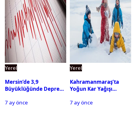
Yerel
Yerel
Mersin’de 3,9
Kahramanmaraş’ta
Büyüklüğünde Deprem
Yoğun Kar Yağışı
Oldu
Nedeniyle Okullar Yarın
7 ay önce
7 ay önce
Tatil