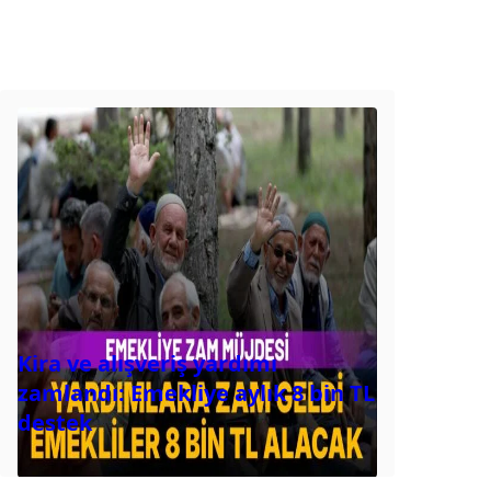
Kira ve alışveriş yardımı
zamlandı: Emekliye aylık 8 bin TL
destek