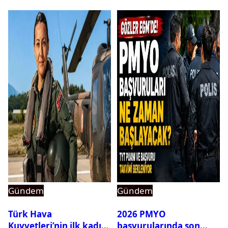
Gündem
Gündem
Türk Hava
2026 PMYO
Kuvvetleri’nin ilk kadın
başvurularında son