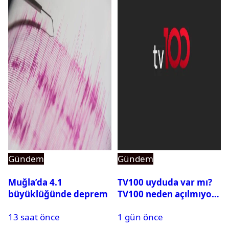
Gündem
Gündem
Muğla’da 4.1
TV100 uyduda var mı?
büyüklüğünde deprem
TV100 neden açılmıyor?
13 saat önce
1 gün önce