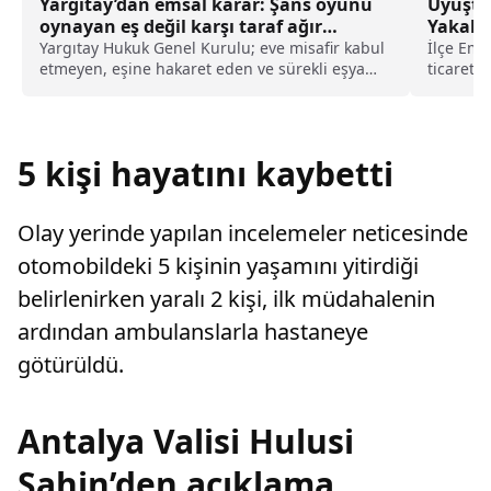
Yargıtay’dan emsal karar: Şans oyunu
Uyuştu
oynayan eş değil karşı taraf ağır
Yakala
kusurlu sayıldı
Yargıtay Hukuk Genel Kurulu; eve misafir kabul
İlçe Emn
etmeyen, eşine hakaret eden ve sürekli eşya
ticareti
değiştirerek masraf çıkaran kadını ağır kusurlu
sürdürüy
sayarak, kadının eşine tazminat ödemesine
adresler
karar verdi.
5 kişi hayatını kaybetti
Olay yerinde yapılan incelemeler neticesinde
otomobildeki 5 kişinin yaşamını yitirdiği
belirlenirken yaralı 2 kişi, ilk müdahalenin
ardından ambulanslarla hastaneye
götürüldü.
Antalya Valisi Hulusi
Şahin’den açıklama