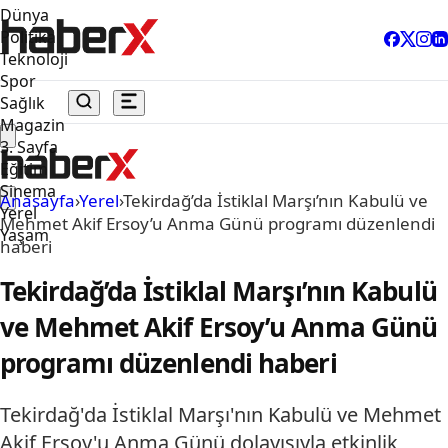
Dünya
Politika
Teknoloji
Spor
Sağlık
Magazin
3. Sayfa
Eğitim
Sinema
Anasayfa
›
Yerel
›
Tekirdağ’da İstiklal Marşı’nın Kabulü ve
Yerel
Mehmet Akif Ersoy’u Anma Günü programı düzenlendi
Yaşam
haberi
Tekirdağ’da İstiklal Marşı’nın Kabulü
ve Mehmet Akif Ersoy’u Anma Günü
programı düzenlendi haberi
Tekirdağ'da İstiklal Marşı'nın Kabulü ve Mehmet
Akif Ersoy'u Anma Günü dolayısıyla etkinlik