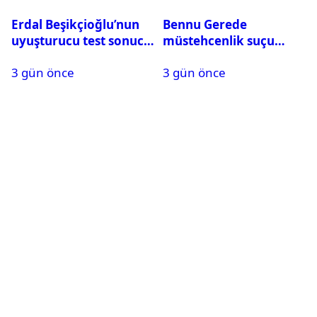
Erdal Beşikçioğlu’nun
Bennu Gerede
uyuşturucu test sonucu
müstehcenlik suçu
belli oldu
kapsamında gözaltına
3 gün önce
3 gün önce
alındı