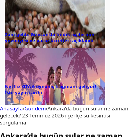
Zam geldi: Giresun’da fındık işçilerinin
yevmiyesi ve patoz ücretleri açıklandı
Netflix GTA 6 oynanış fragmanı geliyor!
İşte yayın tarihi
Anasayfa
›
Gündem
›
Ankara’da bugün sular ne zaman
gelecek? 23 Temmuz 2026 ilçe ilçe su kesintisi
sorgulama
Ankara’da bugün sular ne zaman