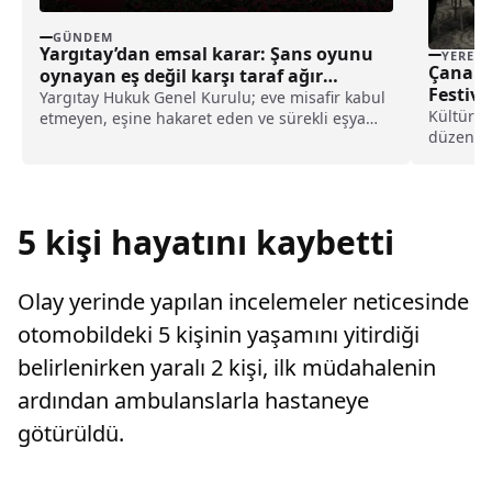
GÜNDEM
Yargıtay’dan emsal karar: Şans oyunu
YEREL
Çanakk
oynayan eş değil karşı taraf ağır
Festiva
kusurlu sayıldı
Yargıtay Hukuk Genel Kurulu; eve misafir kabul
Kültür v
etmeyen, eşine hakaret eden ve sürekli eşya
düzenlen
değiştirerek masraf çıkaran kadını ağır kusurlu
Festivali
sayarak, kadının eşine tazminat ödemesine
gerçekle
karar verdi.
Belediye
(ÇOMÜ), 
5 kişi hayatını kaybetti
Olay yerinde yapılan incelemeler neticesinde
otomobildeki 5 kişinin yaşamını yitirdiği
belirlenirken yaralı 2 kişi, ilk müdahalenin
ardından ambulanslarla hastaneye
götürüldü.