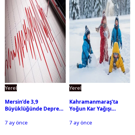
Yerel
Yerel
Mersin’de 3,9
Kahramanmaraş’ta
Büyüklüğünde Deprem
Yoğun Kar Yağışı
Oldu
Nedeniyle Okullar Yarın
7 ay önce
7 ay önce
Tatil