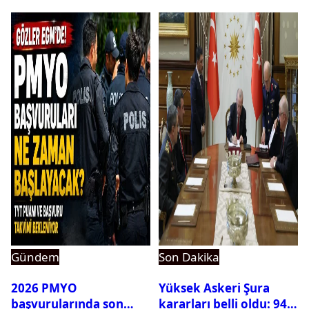
ortaya çıktı
Gündem
Son Dakika
2026 PMYO
Yüksek Askeri Şura
başvurularında son
kararları belli oldu: 94