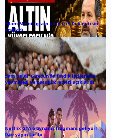
İslam Memiş gram altın için beklentisini
açıkladı
Zam geldi: Giresun’da fındık işçilerinin
yevmiyesi ve patoz ücretleri açıklandı
Netflix GTA 6 oynanış fragmanı geliyor!
İşte yayın tarihi