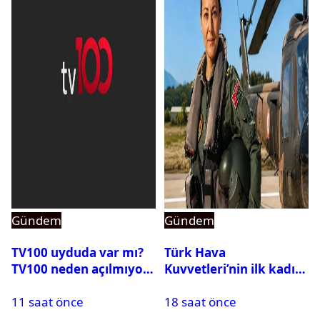
Gündem
Gündem
TV100 uyduda var mı?
Türk Hava
TV100 neden açılmıyor?
Kuvvetleri’nin ilk kadın
generali Özlem
11 saat önce
18 saat önce
Karapınar hakkında
dikkat çeken detay