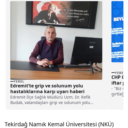
YEREL
CHP Ge
YEREL
iftar p
Edremit’te grip ve solunum yolu
- "Biz sa
hastalıklarına karşı uyarı haberi
gırtlağ
Edremit İlçe Sağlık Müdürü Uzm. Dr. Refik
insanla
Budak, vatandaşları grip ve solunum yolu
sonuna k
hastalıklarına karşı dikkatli olmaları konusunda
mezarlar
uyardı.Budak, yaptığı açıklamada, grip
şerefi m
belirtilerinin genellikle virüsün vücuda
Tekirdağ Namık Kemal Üniversitesi (NKÜ)
girmesinden 1-3 gün sonra ...