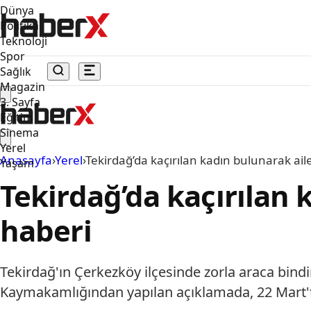
Dünya
Politika
Teknoloji
Spor
Sağlık
Magazin
3. Sayfa
Eğitim
Sinema
Yerel
Anasayfa
›
Yerel
›
Tekirdağ’da kaçırılan kadın bulunarak aile
Yaşam
Tekirdağ’da kaçırılan 
haberi
Tekirdağ'ın Çerkezköy ilçesinde zorla araca bindiri
Kaymakamlığından yapılan açıklamada, 22 Mart'ta 