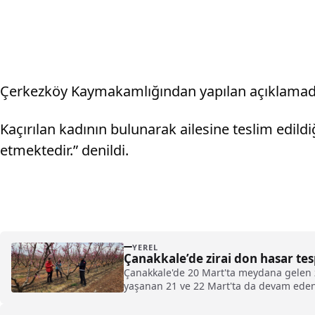
Çerkezköy Kaymakamlığından yapılan açıklamada, 2
Kaçırılan kadının bulunarak ailesine teslim edild
etmektedir.” denildi.
YEREL
Çanakkale’de zirai don hasar tes
Çanakkale'de 20 Mart'ta meydana gelen z
yaşanan 21 ve 22 Mart'ta da devam eden 