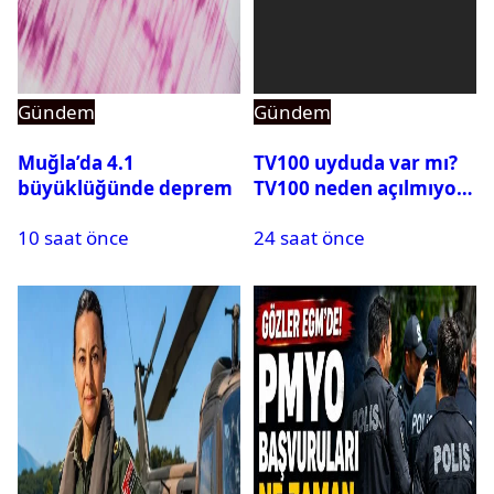
Gündem
Gündem
Muğla’da 4.1
TV100 uyduda var mı?
büyüklüğünde deprem
TV100 neden açılmıyor?
10 saat önce
24 saat önce