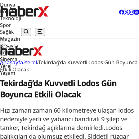
Dünya
Politika
Teknoloji
Spor
Sağlık
Magazin
3. Sayfa
Eğitim
Sinema
Anasayfa
›
Yerel
›
Tekirdağ’da Kuvvetli Lodos Gün Boyunca
Yerel
Etkili Olacak
Yaşam
Tekirdağ’da Kuvvetli Lodos Gün
Boyunca Etkili Olacak
Hızı zaman zaman 60 kilometreye ulaşan lodos
nedeniyle yerli ve yabancı bandıralı 9 şilep ve
tanker, Tekirdağ açıklarına demirledi.Lodos
balıkçıları da olumsuz etkiledi. Şiddetli rüzgar