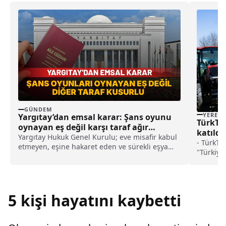
GÜNDEM
YEREL
Yargıtay’dan emsal karar: Şans oyunu
TürkTra
oynayan eş değil karşı taraf ağır
katıldı
kusurlu sayıldı
Yargıtay Hukuk Genel Kurulu; eve misafir kabul
- TürkTr
etmeyen, eşine hakaret eden ve sürekli eşya
"Türkiye
değiştirerek masraf çıkaran kadını ağır kusurlu
ürünleri
sayarak, kadının eşine tazminat ödemesine
mutlulu
karar verdi.
5 kişi hayatını kaybetti