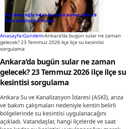
Aslı Bekiroğlu’ndan bir kötü haber daha: 8
defa ameliyat olmuştu
Anasayfa
›
Gündem
›
Ankara’da bugün sular ne zaman
gelecek? 23 Temmuz 2026 ilçe ilçe su kesintisi
sorgulama
Ankara’da bugün sular ne zaman
gelecek? 23 Temmuz 2026 ilçe ilçe su
kesintisi sorgulama
Ankara Su ve Kanalizasyon İdaresi (ASKİ), arıza
ve bakım çalışmaları nedeniyle kentin belirli
bölgelerinde su kesintisi uygulanacağını
açıkladı. Vatandaşlar, hangi ilçelerde ve saat