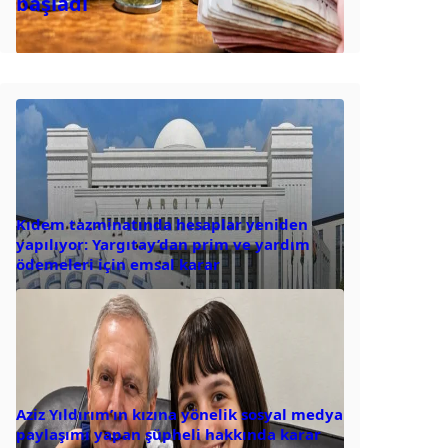
başladı
Kıdem tazminatında hesaplar yeniden
yapılıyor: Yargıtay’dan prim ve yardım
ödemeleri için emsal karar
Aziz Yıldırım’ın kızına yönelik sosyal medya
paylaşımı yapan şüpheli hakkında karar