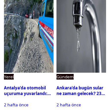
Yerel
Gündem
Antalya’da otomobil
Ankara’da bugün sular
uçuruma yuvarlandı:
ne zaman gelecek? 23
Çok sayıda ölü ve yaralı
Temmuz 2026 ilçe ilçe
2 hafta önce
2 hafta önce
var
su kesintisi sorgulama