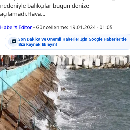
nedeniyle balıkçılar bugün denize
açılamadı.Hava…
HaberX Editör
•
Güncellenme:
19.01.2024 - 01:05
Son Dakika ve Önemli Haberler İçin Google Haberler'de
Bizi Kaynak Ekleyin!