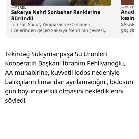
YEREL
YEREL
Anadol
Sakarya Nehri Sonbahar Renklerine
kesimin
Büründü
SAKARYA 
İnhisar, Söğüt, Yenipazar ve Osmaneli
geçişind
ilçelerinden geçen Sakarya Nehri'nin çevresi,
mevkiind
sonbaharın gelişiyle yeşil, sarı,...
durumu 1
bildirdi
Tekirdağ Süleymanpaşa Su Ürünleri
vücut bü
Kooperatifi Başkanı İbrahim Pehlivanoğlu,
AA muhabirine, kuvvetli lodos nedeniyle
balıkçıların limandan ayrılamadığını, lodosun
gün boyunca etkili olmasını beklediklerini
söyledi.