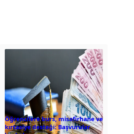
Öğrencilere burs, misafirhane ve
kırtasiye desteği: Başvurular