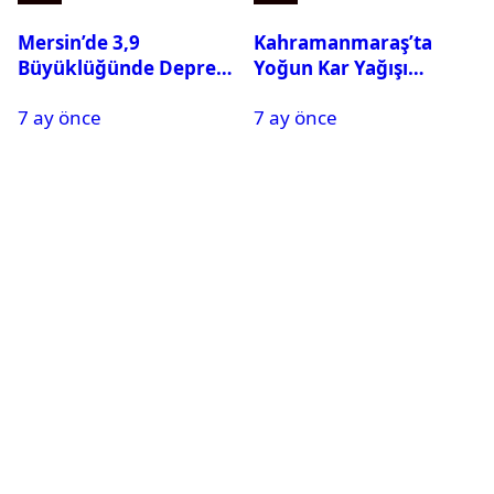
Mersin’de 3,9
Kahramanmaraş’ta
Büyüklüğünde Deprem
Yoğun Kar Yağışı
Oldu
Nedeniyle Okullar Yarın
7 ay önce
7 ay önce
Tatil