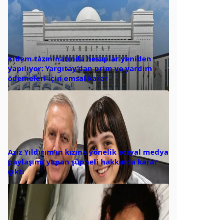
Kıdem tazminatında hesaplar yeniden
yapılıyor: Yargıtay’dan prim ve yardım
ödemeleri için emsal karar
Aziz Yıldırım’ın kızına yönelik sosyal medya
paylaşımı yapan şüpheli hakkında karar
çıktı