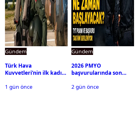
Gündem
Gündem
Türk Hava
2026 PMYO
Kuvvetleri’nin ilk kadın
başvurularında son
generali Özlem
durum ne?
1 gün önce
2 gün önce
Karapınar hakkında
dikkat çeken detay
ortaya çıktı