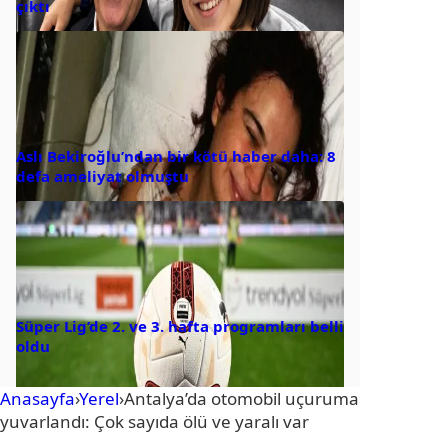
çıktı
Aslı Bekiroğlu’ndan bir kötü haber daha: 8
defa ameliyat olmuştu
Süper Lig’de 2. ve 3. hafta programları belli
oldu
Anasayfa
›
Yerel
›
Antalya’da otomobil uçuruma
yuvarlandı: Çok sayıda ölü ve yaralı var