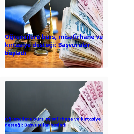
Öğrencilere burs, misafirhane ve
kırtasiye desteği: Başvurular
başladı
Öğrencilere burs, misafirhane ve kırtasiye
desteği: Başvurular başladı