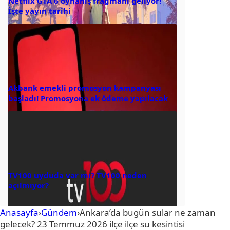
Netflix GTA 6 oynanış fragmanı geliyor!
İşte yayın tarihi
Akbank emekli promosyon kampanyası
başladı! Promosyona ek ödeme yapılacak
TV100 uyduda var mı? TV100 neden
açılmıyor?
Anasayfa
›
Gündem
›
Ankara’da bugün sular ne zaman
gelecek? 23 Temmuz 2026 ilçe ilçe su kesintisi