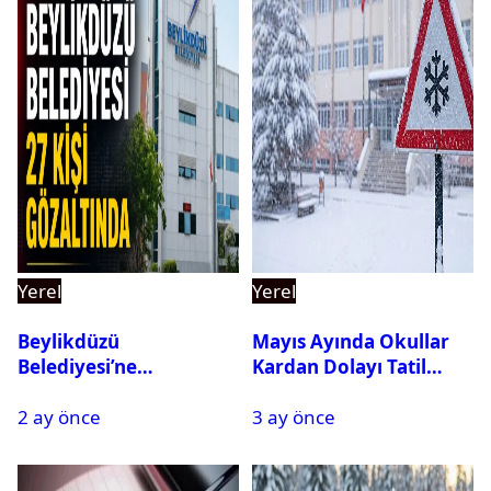
Yerel
Yerel
Beylikdüzü
Mayıs Ayında Okullar
Belediyesi’ne
Kardan Dolayı Tatil
Operasyon: 27 Kişi
Edildi
2 ay önce
3 ay önce
Gözaltına Alındı