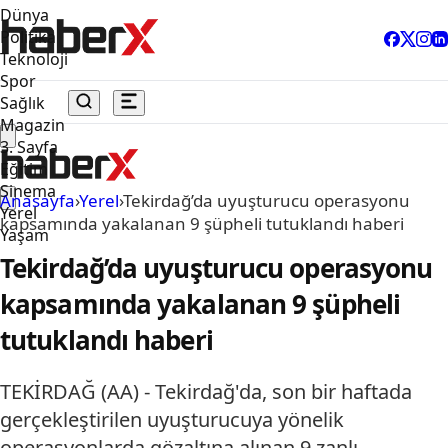
Dünya
Politika
Teknoloji
Spor
Sağlık
Magazin
3. Sayfa
Eğitim
Sinema
Anasayfa
›
Yerel
›
Tekirdağ’da uyuşturucu operasyonu
Yerel
kapsamında yakalanan 9 şüpheli tutuklandı haberi
Yaşam
Tekirdağ’da uyuşturucu operasyonu
kapsamında yakalanan 9 şüpheli
tutuklandı haberi
TEKİRDAĞ (AA) - Tekirdağ'da, son bir haftada
gerçekleştirilen uyuşturucuya yönelik
operasyonlarda gözaltına alınan 9 zanlı