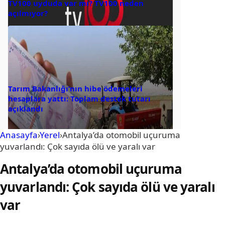
TV100 uyduda var mı? TV100 neden
açılmıyor?
Tarım Bakanlığı’nın hibe ödemeleri
hesaplara yattı: Toplam destek tutarı
açıklandı
Anasayfa
›
Yerel
›
Antalya’da otomobil uçuruma
yuvarlandı: Çok sayıda ölü ve yaralı var
Antalya’da otomobil uçuruma
yuvarlandı: Çok sayıda ölü ve yaralı
var