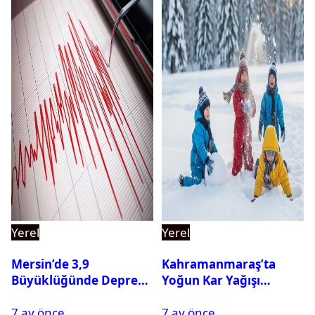
Yerel
Yerel
Mersin’de 3,9
Kahramanmaraş’ta
Büyüklüğünde Deprem
Yoğun Kar Yağışı
Oldu
Nedeniyle Okullar Yarın
7 ay önce
7 ay önce
Tatil