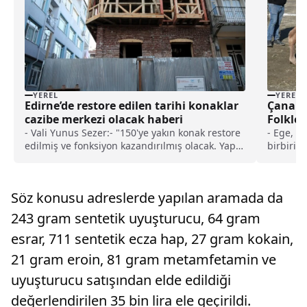
YEREL
YEREL
Edirne’de restore edilen tarihi konaklar
Çanakka
cazibe merkezi olacak haberi
Folklor
- Vali Yunus Sezer:- "150'ye yakın konak restore
- Ege, M
edilmiş ve fonksiyon kazandırılmış olacak. Yapıp
birbirin
bırakmayacağız. Buraların bir turizm merkezi,
gösteri,
atölye çalışmalarının yapıldığını, güzel
kafelerin olduğu, değerlerimizin, gastronomik
Söz konusu adreslerde yapılan aramada da
öğelerimizin sergilendiği alanlara
dönüştürülmesini istiyoruz"
243 gram sentetik uyuşturucu, 64 gram
esrar, 711 sentetik ecza hap, 27 gram kokain,
21 gram eroin, 81 gram metamfetamin ve
uyuşturucu satışından elde edildiği
değerlendirilen 35 bin lira ele geçirildi.