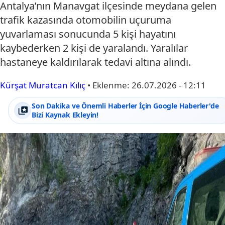
Antalya’nın Manavgat ilçesinde meydana gelen
trafik kazasında otomobilin uçuruma
yuvarlaması sonucunda 5 kişi hayatını
kaybederken 2 kişi de yaralandı. Yaralılar
hastaneye kaldırılarak tedavi altına alındı.
Kürşat Muratcan Kılıç
•
Eklenme:
26.07.2026 - 12:11
Son Dakika ve Önemli Haberler İçin Google Haberler'de
Bizi Kaynak Ekleyin!