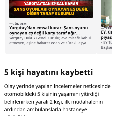
GÜNDEM
Yargıtay’dan emsal karar: Şans oyunu
YEREL
EY, üre
oynayan eş değil karşı taraf ağır
piyasas
kusurlu sayıldı
Yargıtay Hukuk Genel Kurulu; eve misafir kabul
yayıml
- EY Tür
etmeyen, eşine hakaret eden ve sürekli eşya
Başkanı 
değiştirerek masraf çıkaran kadını ağır kusurlu
olarak, 
sayarak, kadının eşine tazminat ödemesine
rehberli
karar verdi.
fırsatla
için des
5 kişi hayatını kaybetti
ediyoruz
Olay yerinde yapılan incelemeler neticesinde
otomobildeki 5 kişinin yaşamını yitirdiği
belirlenirken yaralı 2 kişi, ilk müdahalenin
ardından ambulanslarla hastaneye