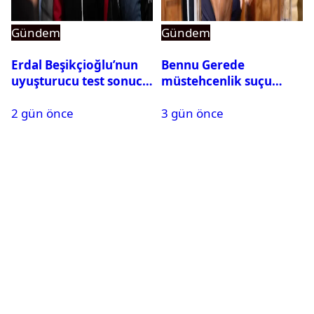
Gündem
Gündem
Erdal Beşikçioğlu’nun
Bennu Gerede
uyuşturucu test sonucu
müstehcenlik suçu
belli oldu
kapsamında gözaltına
2 gün önce
3 gün önce
alındı