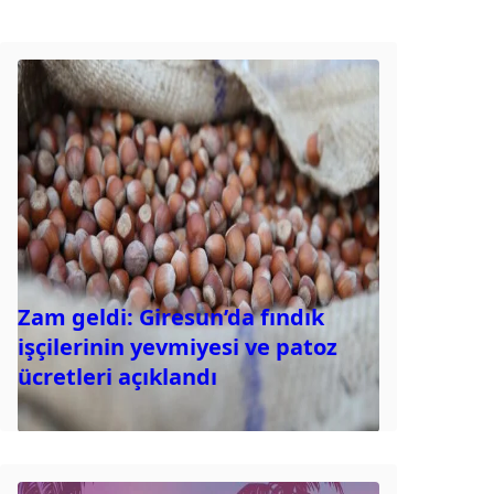
Zam geldi: Giresun’da fındık
işçilerinin yevmiyesi ve patoz
ücretleri açıklandı