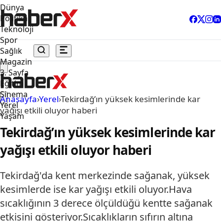
Dünya
Politika
Teknoloji
Spor
Sağlık
Magazin
3. Sayfa
Eğitim
Sinema
Anasayfa
›
Yerel
›
Tekirdağ’ın yüksek kesimlerinde kar
Yerel
yağışı etkili oluyor haberi
Yaşam
Tekirdağ’ın yüksek kesimlerinde kar
yağışı etkili oluyor haberi
Tekirdağ'da kent merkezinde sağanak, yüksek
kesimlerde ise kar yağışı etkili oluyor.Hava
sıcaklığının 3 derece ölçüldüğü kentte sağanak
etkisini gösteriyor.Sıcaklıkların sıfırın altına