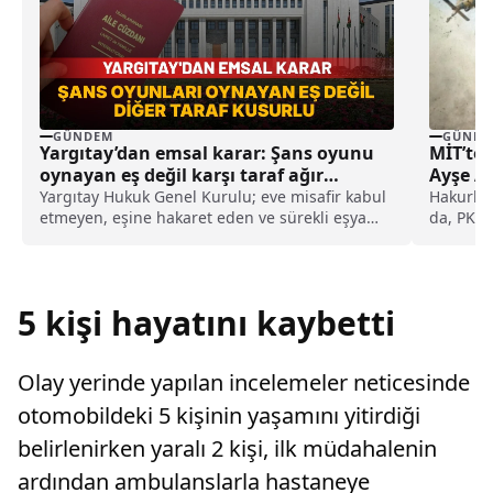
GÜNDEM
GÜNDE
Yargıtay’dan emsal karar: Şans oyunu
MİT’te
oynayan eş değil karşı taraf ağır
Ayşe Ar
kusurlu sayıldı
Yargıtay Hukuk Genel Kurulu; eve misafir kabul
Hakurk b
etmeyen, eşine hakaret eden ve sürekli eşya
da, PKK/
değiştirerek masraf çıkaran kadını ağır kusurlu
etkisiz 
sayarak, kadının eşine tazminat ödemesine
karar verdi.
5 kişi hayatını kaybetti
Olay yerinde yapılan incelemeler neticesinde
otomobildeki 5 kişinin yaşamını yitirdiği
belirlenirken yaralı 2 kişi, ilk müdahalenin
ardından ambulanslarla hastaneye