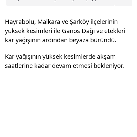
hava sisteminin etkisine giren kentte sıcaklıklar
etkisini..
hissedilir derecede düşmeye başladı.Etkili olan
sağanak hava sıcaklığının daha da düşmesi
Hayrabolu, Malkara ve Şarköy ilçelerinin
nedeniyle ka...
yüksek kesimleri ile Ganos Dağı ve etekleri
kar yağışının ardından beyaza büründü.
Kar yağışının yüksek kesimlerde akşam
saatlerine kadar devam etmesi bekleniyor.