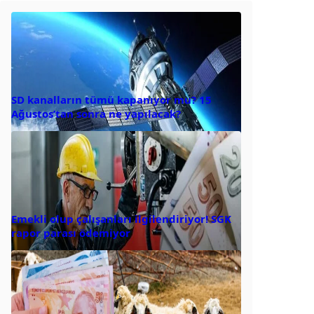
SD kanalların tümü kapanıyor mu? 15
Ağustos’tan sonra ne yapılacak?
Emekli olup çalışanları ilgilendiriyor! SGK
rapor parası ödemiyor