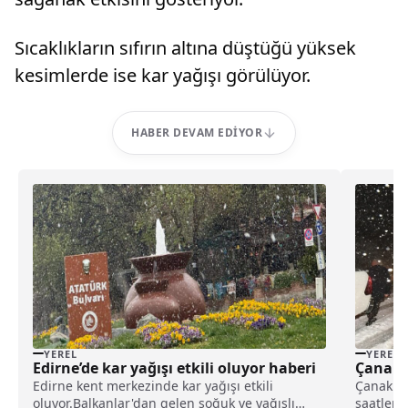
Sıcaklıkların sıfırın altına düştüğü yüksek
kesimlerde ise kar yağışı görülüyor.
HABER DEVAM EDIYOR
YEREL
YEREL
Edirne’de kar yağışı etkili oluyor haberi
Çanakk
Edirne kent merkezinde kar yağışı etkili
Çanakkal
oluyor.Balkanlar'dan gelen soğuk ve yağışlı
saatleri