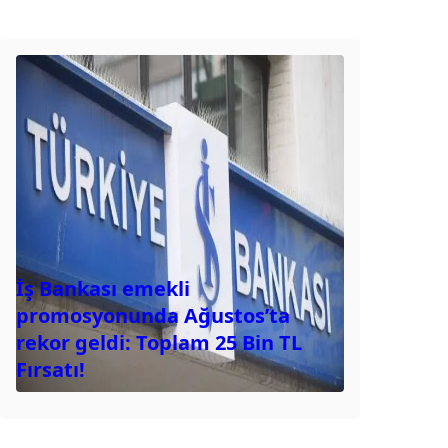
İş Bankası emekli
promosyonunda Ağustos’ta
rekor geldi: Toplam 25 Bin TL
Fırsatı!