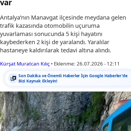
var
Antalya’nın Manavgat ilçesinde meydana gelen
trafik kazasında otomobilin uçuruma
yuvarlaması sonucunda 5 kişi hayatını
kaybederken 2 kişi de yaralandı. Yaralılar
hastaneye kaldırılarak tedavi altına alındı.
Kürşat Muratcan Kılıç
•
Eklenme:
26.07.2026 - 12:11
Son Dakika ve Önemli Haberler İçin Google Haberler'de
Bizi Kaynak Ekleyin!