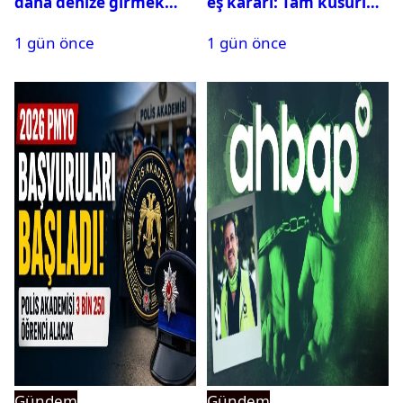
daha denize girmek
eş kararı: Tam kusurlu
yasaklandı
bulundu
1 gün önce
1 gün önce
Gündem
Gündem