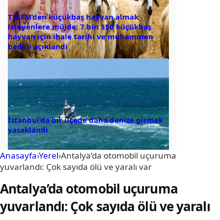
TİGEM’den küçükbaş hayvan almak
isteyenlere müjde: 7 bin 350 küçükbaş
hayvan için ihale tarihi ve muhammen
bedeli açıklandı
İstanbul’da bir ilçede daha denize girmek
yasaklandı
Anasayfa
›
Yerel
›
Antalya’da otomobil uçuruma
yuvarlandı: Çok sayıda ölü ve yaralı var
Antalya’da otomobil uçuruma
yuvarlandı: Çok sayıda ölü ve yaralı