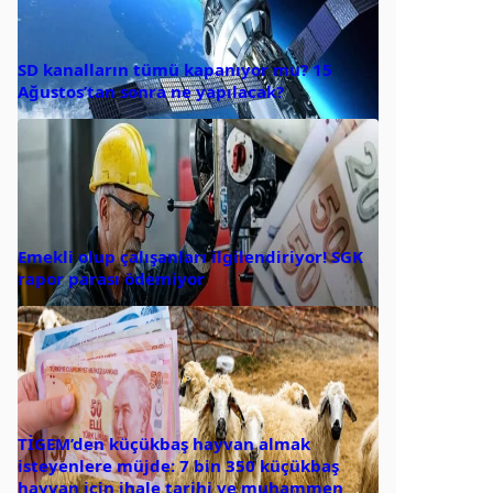
SD kanalların tümü kapanıyor mu? 15
Ağustos’tan sonra ne yapılacak?
Emekli olup çalışanları ilgilendiriyor! SGK
rapor parası ödemiyor
TİGEM’den küçükbaş hayvan almak
isteyenlere müjde: 7 bin 350 küçükbaş
hayvan için ihale tarihi ve muhammen