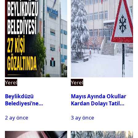
Yerel
Yerel
Beylikdüzü
Mayıs Ayında Okullar
Belediyesi’ne
Kardan Dolayı Tatil
Operasyon: 27 Kişi
Edildi
2 ay önce
3 ay önce
Gözaltına Alındı