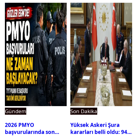
ortaya çıktı
Gündem
Son Dakika
2026 PMYO
Yüksek Askeri Şura
başvurularında son
kararları belli oldu: 94