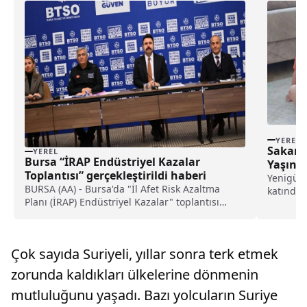
YEREL
Sakary
YEREL
Bursa “İRAP Endüstriyel Kazalar
Yaşınd
Toplantısı” gerçekleştirildi haberi
Yenigün 
BURSA (AA) - Bursa'da "İl Afet Risk Azaltma
katındak
Planı (İRAP) Endüstriyel Kazalar" toplantısı
kaldırıld
gerçekleştirildi.Bursa Ticaret ve Sanayi Odası
toplantı salonunda gerçekleştirilen toplantıya,
çeşitli kamu ve özel sektör kuruluşlarının
Çok sayıda Suriyeli, yıllar sonra terk etmek
temsilcileri katıldı.Bur...
zorunda kaldıkları ülkelerine dönmenin
mutluluğunu yaşadı. Bazı yolcuların Suriye