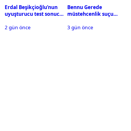
Erdal Beşikçioğlu’nun
Bennu Gerede
uyuşturucu test sonucu
müstehcenlik suçu
belli oldu
kapsamında gözaltına
2 gün önce
3 gün önce
alındı