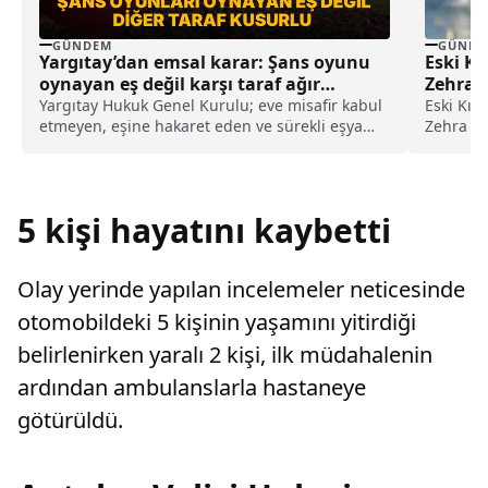
GÜNDEM
GÜNDE
Yargıtay’dan emsal karar: Şans oyunu
Eski Kı
oynayan eş değil karşı taraf ağır
Zehra K
kusurlu sayıldı
Yargıtay Hukuk Genel Kurulu; eve misafir kabul
Eski Kız
etmeyen, eşine hakaret eden ve sürekli eşya
Zehra Kı
değiştirerek masraf çıkaran kadını ağır kusurlu
aldığı v
sayarak, kadının eşine tazminat ödemesine
belirtildi
karar verdi.
5 kişi hayatını kaybetti
Olay yerinde yapılan incelemeler neticesinde
otomobildeki 5 kişinin yaşamını yitirdiği
belirlenirken yaralı 2 kişi, ilk müdahalenin
ardından ambulanslarla hastaneye
götürüldü.