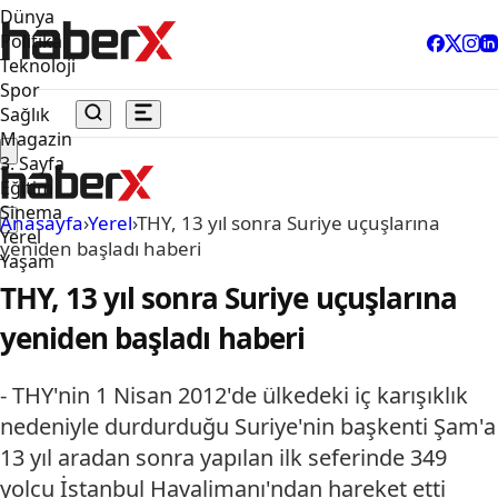
Dünya
Politika
Teknoloji
Spor
Sağlık
Magazin
3. Sayfa
Eğitim
Sinema
Anasayfa
›
Yerel
›
THY, 13 yıl sonra Suriye uçuşlarına
Yerel
yeniden başladı haberi
Yaşam
THY, 13 yıl sonra Suriye uçuşlarına
yeniden başladı haberi
- THY'nin 1 Nisan 2012'de ülkedeki iç karışıklık
nedeniyle durdurduğu Suriye'nin başkenti Şam'a
13 yıl aradan sonra yapılan ilk seferinde 349
yolcu İstanbul Havalimanı'ndan hareket etti