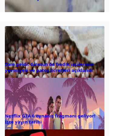
Zam geldi: Giresun’da fındık işçilerinin
yevmiyesi ve patoz ücretleri açıklandı
Netflix GTA 6 oynanış fragmanı geliyor!
İşte yayın tarihi