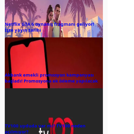
Netflix GTA 6 oynanış fragmanı geliyor!
İşte yayın tarihi
Akbank emekli promosyon kampanyası
başladı! Promosyona ek ödeme yapılacak
TV100 uyduda var mı? TV100 neden
açılmıyor?