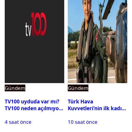
Gündem
Gündem
TV100 uyduda var mı?
Türk Hava
TV100 neden açılmıyor?
Kuvvetleri’nin ilk kadın
generali Özlem
4 saat önce
10 saat önce
Karapınar hakkında
dikkat çeken detay