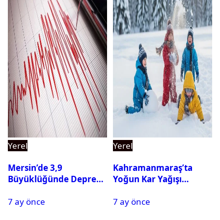
Yerel
Yerel
Mersin’de 3,9
Kahramanmaraş’ta
Büyüklüğünde Deprem
Yoğun Kar Yağışı
Oldu
Nedeniyle Okullar Yarın
7 ay önce
7 ay önce
Tatil