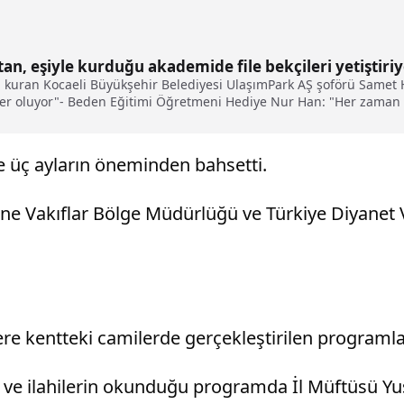
n, eşiyle kurduğu akademide file bekçileri yetiştiri
si kuran Kocaeli Büyükşehir Belediyesi UlaşımPark AŞ şoförü Samet
nler oluyor"- Beden Eğitimi Öğretmeni Hediye Nur Han: "Her zaman
e üç ayların öneminden bahsetti.
rne Vakıflar Bölge Müdürlüğü ve Türkiye Diyanet 
ere kentteki camilerde gerçekleştirilen programla
f ve ilahilerin okunduğu programda İl Müftüsü Yus