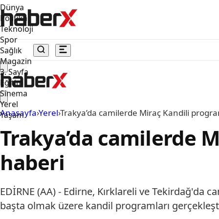
Dünya
Politika
Teknoloji
Spor
Sağlık
Magazin
3. Sayfa
Eğitim
Sinema
Yerel
Anasayfa
›
Yerel
›
Trakya’da camilerde Miraç Kandili progr
Yaşam
Trakya’da camilerde M
haberi
EDİRNE (AA) - Edirne, Kırklareli ve Tekirdağ'da ca
başta olmak üzere kandil programları gerçekleşti