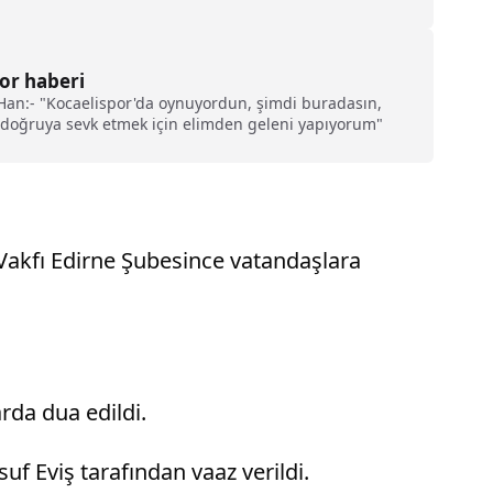
yor haberi
 Han:- "Kocaelispor'da oynuyordun, şimdi buradasın,
 doğruya sevk etmek için elimden geleni yapıyorum"
Vakfı Edirne Şubesince vatandaşlara
rda dua edildi.
uf Eviş tarafından vaaz verildi.