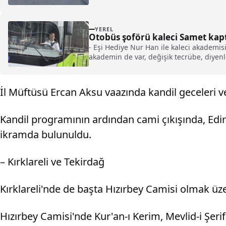
YEREL
Otobüs şoförü kaleci Samet kapta
- Eşi Hediye Nur Han ile kaleci akademi
akademin de var, değişik tecrübe, diye
İl Müftüsü Ercan Aksu vaazında kandil geceleri v
Kandil programının ardından cami çıkışında, Edi
ikramda bulunuldu.
– Kırklareli ve Tekirdağ
Kırklareli'nde de başta Hızırbey Camisi olmak üz
Hızırbey Camisi'nde Kur'an-ı Kerim, Mevlid-i Şeri