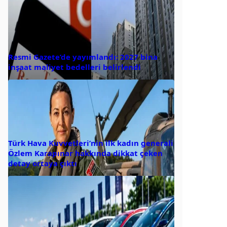
Resmi Gazete’de yayımlandı: 2027 bina
inşaat maliyet bedelleri belirlendi
Türk Hava Kuvvetleri’nin ilk kadın generali
Özlem Karapınar hakkında dikkat çeken
detay ortaya çıktı