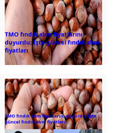
TMO fındık alım fiyatlarını
duyurdu: İşte güncel fındık alım
fiyatları
TMO fındık alım fiyatlarını duyurdu: İşte
güncel fındık alım fiyatları