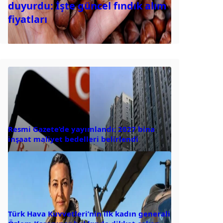
duyurdu: İşte güncel fındık alım
fiyatları
Resmi Gazete’de yayımlandı: 2027 bina
inşaat maliyet bedelleri belirlendi
Türk Hava Kuvvetleri’nin ilk kadın generali