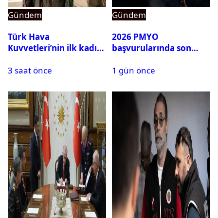
Gündem
Gündem
Türk Hava
2026 PMYO
Kuvvetleri’nin ilk kadın
başvurularında son
generali Özlem
durum ne?
3 saat önce
1 gün önce
Karapınar hakkında
dikkat çeken detay
ortaya çıktı