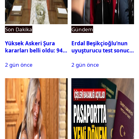
Son Dakika
Gündem
Yüksek Askeri Şura
Erdal Beşikçioğlu’nun
kararları belli oldu: 94
uyuşturucu test sonucu
isim terfi etti
belli oldu
2 gün önce
2 gün önce