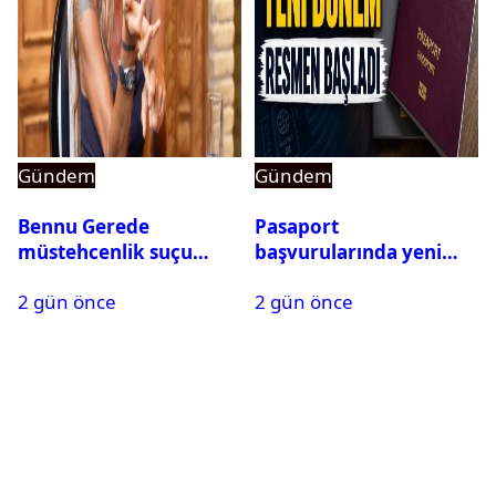
Gündem
Gündem
Bennu Gerede
Pasaport
müstehcenlik suçu
başvurularında yeni
kapsamında gözaltına
dönem başladı
2 gün önce
2 gün önce
alındı