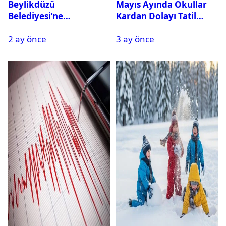
Beylikdüzü
Mayıs Ayında Okullar
Belediyesi’ne
Kardan Dolayı Tatil
Operasyon: 27 Kişi
Edildi
2 ay önce
3 ay önce
Gözaltına Alındı