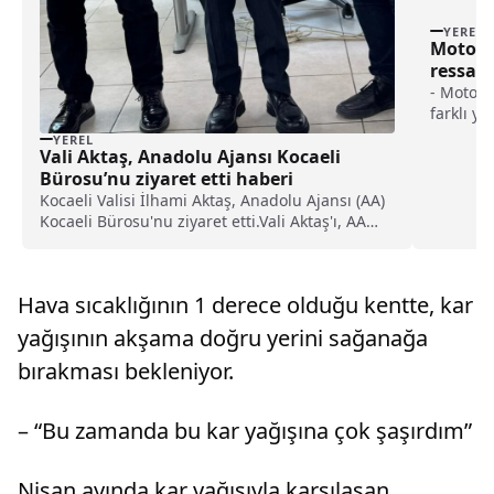
YEREL
Motosi
ressam,
resmett
- Motosi
farklı ye
doğal gü
YEREL
Vali Aktaş, Anadolu Ajansı Kocaeli
dünya tu
"Motosik
Bürosu’nu ziyaret etti haberi
Adem amc
Kocaeli Valisi İlhami Aktaş, Anadolu Ajansı (AA)
Onların 
Kocaeli Bürosu'nu ziyaret etti.Vali Aktaş'ı, AA
filmlere
Sakarya Bölge Müdürü Enes Duran ve Kocaeli
buna kay
Büro Sorumlusu Kadir Yıldız karşıladı.Ajans
çalışanlarıyla bir süre sohbet eden Aktaş,
Hava sıcaklığının 1 derece olduğu kentte, kar
Duran...
yağışının akşama doğru yerini sağanağa
bırakması bekleniyor.
– “Bu zamanda bu kar yağışına çok şaşırdım”
Nisan ayında kar yağışıyla karşılaşan