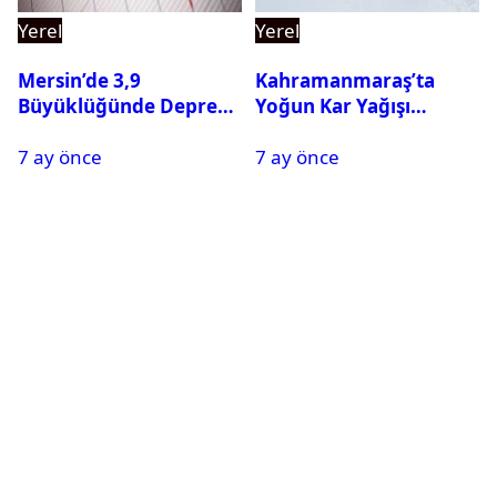
Yerel
Yerel
Mersin’de 3,9
Kahramanmaraş’ta
Büyüklüğünde Deprem
Yoğun Kar Yağışı
Oldu
Nedeniyle Okullar Yarın
7 ay önce
7 ay önce
Tatil