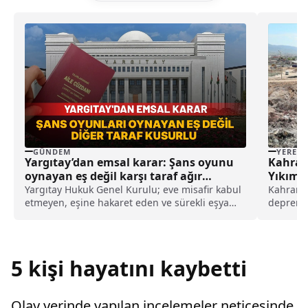
GÜNDEM
YEREL
Yargıtay’dan emsal karar: Şans oyunu
Kahram
oynayan eş değil karşı taraf ağır
Yıkım 
kusurlu sayıldı
Yargıtay Hukuk Genel Kurulu; eve misafir kabul
Kahraman
etmeyen, eşine hakaret eden ve sürekli eşya
depremle
değiştirerek masraf çıkaran kadını ağır kusurlu
çalışmala
sayarak, kadının eşine tazminat ödemesine
karar verdi.
5 kişi hayatını kaybetti
Olay yerinde yapılan incelemeler neticesinde