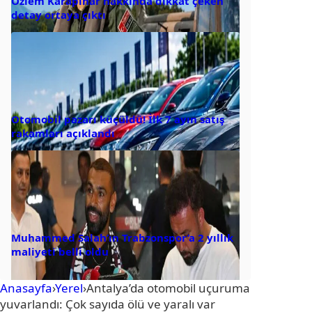
Özlem Karapınar hakkında dikkat çeken
detay ortaya çıktı
Otomobil pazarı küçüldü! İlk 7 ayın satış
rakamları açıklandı
Muhammed Salah’ın Trabzonspor’a 2 yıllık
maliyeti belli oldu
Anasayfa
›
Yerel
›
Antalya’da otomobil uçuruma
yuvarlandı: Çok sayıda ölü ve yaralı var