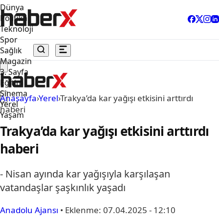
Dünya
Politika
Teknoloji
Spor
Sağlık
Magazin
3. Sayfa
Eğitim
Sinema
Anasayfa
›
Yerel
›
Trakya’da kar yağışı etkisini arttırdı
Yerel
haberi
Yaşam
Trakya’da kar yağışı etkisini arttırdı
haberi
- Nisan ayında kar yağışıyla karşılaşan
vatandaşlar şaşkınlık yaşadı
Anadolu Ajansı
•
Eklenme:
07.04.2025 - 12:10