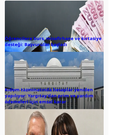
Öğrencilere burs, misafirhane ve kırtasiye
desteği: Başvurular başladı
Kıdem tazminatında hesaplar yeniden
yapılıyor: Yargıtay’dan prim ve yardım
ödemeleri için emsal karar