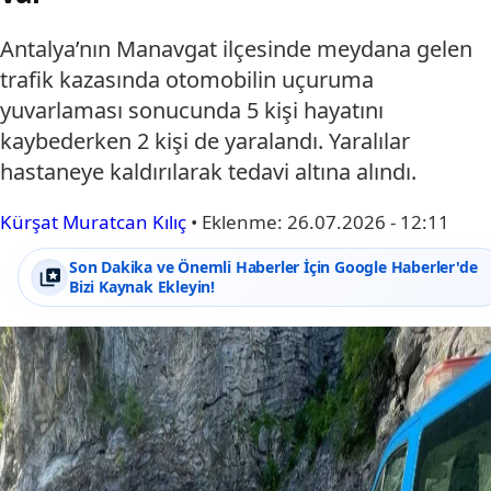
Antalya’nın Manavgat ilçesinde meydana gelen
trafik kazasında otomobilin uçuruma
yuvarlaması sonucunda 5 kişi hayatını
kaybederken 2 kişi de yaralandı. Yaralılar
hastaneye kaldırılarak tedavi altına alındı.
Kürşat Muratcan Kılıç
•
Eklenme:
26.07.2026 - 12:11
Son Dakika ve Önemli Haberler İçin Google Haberler'de
Bizi Kaynak Ekleyin!