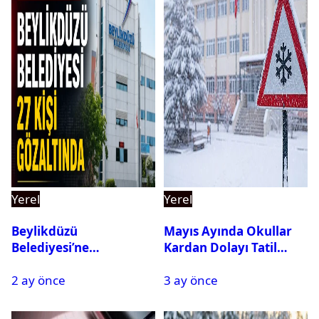
Yerel
Yerel
Beylikdüzü
Mayıs Ayında Okullar
Belediyesi’ne
Kardan Dolayı Tatil
Operasyon: 27 Kişi
Edildi
2 ay önce
3 ay önce
Gözaltına Alındı