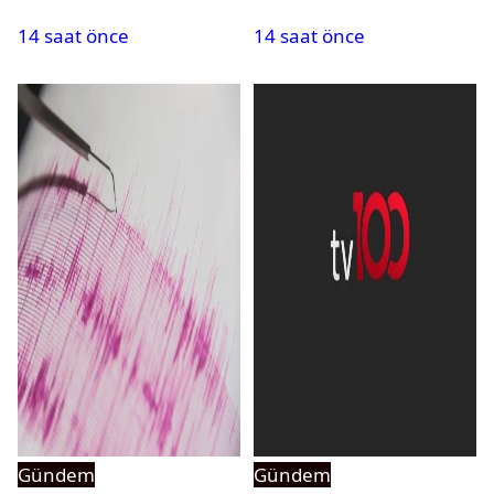
PMYO başvuruları açıldı
atandı: Kapatma davası
14 saat önce
14 saat önce
açıldı
Gündem
Gündem