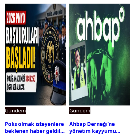
Gündem
Gündem
Polis olmak isteyenlere
Ahbap Derneği’ne
beklenen haber geldi!
yönetim kayyumu