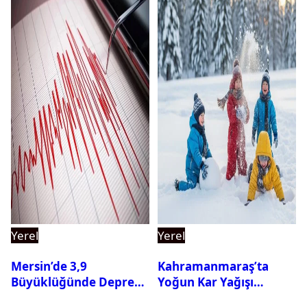
Yerel
Yerel
Mersin’de 3,9
Kahramanmaraş’ta
Büyüklüğünde Deprem
Yoğun Kar Yağışı
Oldu
Nedeniyle Okullar Yarın