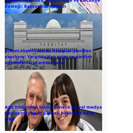
Öğrencilere burs, misafirhane ve kırtasiye
desteği: Başvurular başladı
Kıdem tazminatında hesaplar yeniden
yapılıyor: Yargıtay’dan prim ve yardım
ödemeleri için emsal karar
Aziz Yıldırım’ın kızına yönelik sosyal medya
paylaşımı yapan şüpheli hakkında karar
çıktı