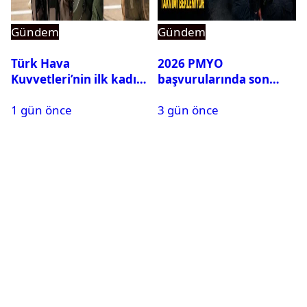
Gündem
Gündem
Türk Hava
2026 PMYO
Kuvvetleri’nin ilk kadın
başvurularında son
generali Özlem
durum ne?
1 gün önce
3 gün önce
Karapınar hakkında
dikkat çeken detay
ortaya çıktı