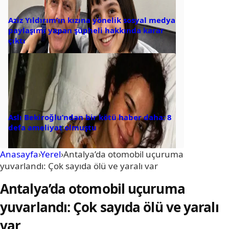
Aziz Yıldırım’ın kızına yönelik sosyal medya
paylaşımı yapan şüpheli hakkında karar
çıktı
Aslı Bekiroğlu’ndan bir kötü haber daha: 8
defa ameliyat olmuştu
Anasayfa
›
Yerel
›
Antalya’da otomobil uçuruma
yuvarlandı: Çok sayıda ölü ve yaralı var
Antalya’da otomobil uçuruma
yuvarlandı: Çok sayıda ölü ve yaralı
var