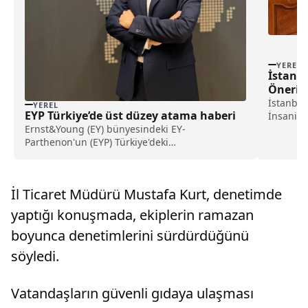
YEREL
İstanbu
Önerile
İstanbul
YEREL
EYP Türkiye’de üst düzey atama haberi
İnsani Y
Ernst&Young (EY) bünyesindeki EY-
Çözüm Ön
Parthenon'un (EYP) Türkiye'deki
düzenlen
organizasyonunun Strateji Hizmetlerinden
devam ed
Sorumlu Şirket Ortağı, Kağan Karamanoğlu
insani ve
oldu.Şirketten yapılan açıklamaya göre, 120
İl Ticaret Müdürü Mustafa Kurt, denetimde
ülkede 9 binden fazla danışmanı bünyesin...
yaptığı konuşmada, ekiplerin ramazan
boyunca denetimlerini sürdürdüğünü
söyledi.
Vatandaşların güvenli gıdaya ulaşması