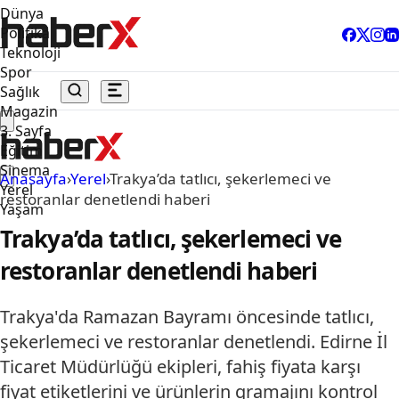
Dünya
Politika
Teknoloji
Spor
Sağlık
Magazin
3. Sayfa
Eğitim
Sinema
Anasayfa
›
Yerel
›
Trakya’da tatlıcı, şekerlemeci ve
Yerel
restoranlar denetlendi haberi
Yaşam
Trakya’da tatlıcı, şekerlemeci ve
restoranlar denetlendi haberi
Trakya'da Ramazan Bayramı öncesinde tatlıcı,
şekerlemeci ve restoranlar denetlendi. Edirne İl
Ticaret Müdürlüğü ekipleri, fahiş fiyata karşı
fiyat etiketlerini ve ürünlerin gramajını kontrol