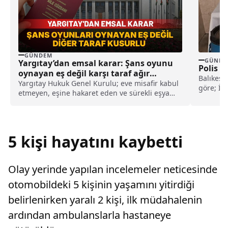
GÜNDEM
GÜNDE
Yargıtay’dan emsal karar: Şans oyunu
Polis Bi
oynayan eş değil karşı taraf ağır
Balıkesir
kusurlu sayıldı
Yargıtay Hukuk Genel Kurulu; eve misafir kabul
göre; İl
etmeyen, eşine hakaret eden ve sürekli eşya
Organize
değiştirerek masraf çıkaran kadını ağır kusurlu
sayarak, kadının eşine tazminat ödemesine
karar verdi.
5 kişi hayatını kaybetti
Olay yerinde yapılan incelemeler neticesinde
otomobildeki 5 kişinin yaşamını yitirdiği
belirlenirken yaralı 2 kişi, ilk müdahalenin
ardından ambulanslarla hastaneye