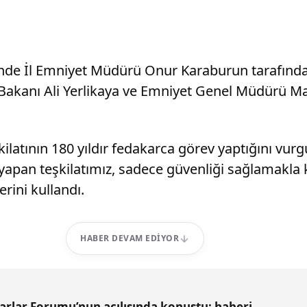
ende İl Emniyet Müdürü Onur Karaburun tarafınd
ri Bakanı Ali Yerlikaya ve Emniyet Genel Müdürü 
ilatının 180 yıldır fedakarca görev yaptığını v
 yapan teşkilatımız, sadece güvenliği sağlamakla
erini kullandı.
HABER DEVAM EDIYOR
rlar Forumu’nun açılışında konuştu: haberi