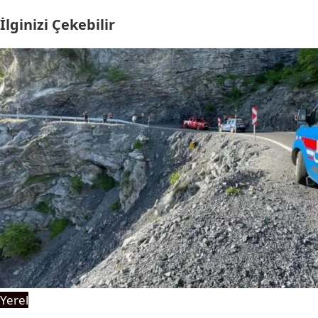
İlginizi Çekebilir
Yerel