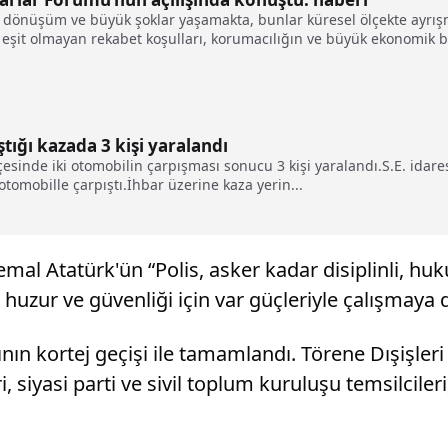
bir dönüşüm ve büyük şoklar yaşamakta, bunlar küresel ölçekte ay
eşit olmayan rekabet koşulları, korumacılığın ve büyük ekonomik blo
tığı kazada 3 kişi yaralandı
çesinde iki otomobilin çarpışması sonucu 3 kişi yaralandı.S.E. ida
tomobille çarpıştı.İhbar üzerine kaza yerin...
l Atatürk'ün “Polis, asker kadar disiplinli, hu
n huzur ve güvenliği için var güçleriyle çalışmaya 
ının kortej geçişi ile tamamlandı. Törene Dışişler
yasi parti ve sivil toplum kuruluşu temsilcileri, 