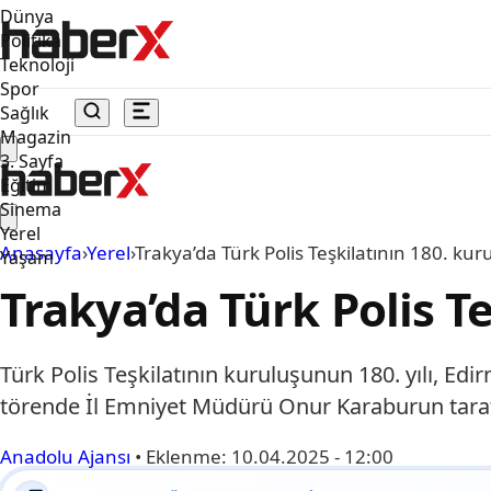
Dünya
Politika
Teknoloji
Spor
Sağlık
Magazin
3. Sayfa
Eğitim
Sinema
Yerel
Anasayfa
›
Yerel
›
Trakya’da Türk Polis Teşkilatının 180. kuru
Yaşam
Trakya’da Türk Polis Te
Türk Polis Teşkilatının kuruluşunun 180. yılı, Edi
törende İl Emniyet Müdürü Onur Karaburun taraf
Anadolu Ajansı
•
Eklenme:
10.04.2025 - 12:00