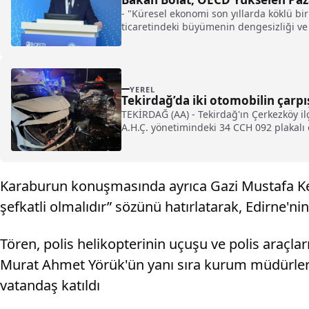
- "Küresel ekonomi son yıllarda köklü 
ticaretindeki büyümenin dengesizliği ve 
sebep olmuştur"
YEREL
Tekirdağ’da iki otomobilin çarpış
TEKİRDAĞ (AA) - Tekirdağ'ın Çerkezköy il
A.H.Ç. yönetimindeki 34 CCH 092 plakalı o
Karaburun konuşmasında ayrıca Gazi Mustafa Kema
şefkatli olmalıdır” sözünü hatırlatarak, Edirne'ni
Tören, polis helikopterinin uçuşu ve polis araçlar
Murat Ahmet Yörük'ün yanı sıra kurum müdürleri, si
vatandaş katıldı