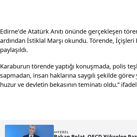
Edirne'de Atatürk Anıtı önünde gerçekleşen tör
ardından İstiklal Marşı okundu. Törende, İçişle
paylaşıldı.
Karaburun törende yaptığı konuşmada, polis teşk
sapmadan, insan haklarına saygılı şekilde görev
huzur ve devletin bekasının teminatı oldu.” ifadel
YEREL
Bakan Bolat, OECD Yükselen Paza