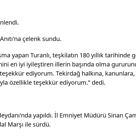
nlendi.
Anıtı'na çelenk sundu.
şma yapan Turanlı, teşkilatın 180 yıllık tarihin
zenini en iyi iyileştiren illerin başında olma gur
teşekkür ediyorum. Tekirdağ halkına, kanunlara, m
ıyla özellikle teşekkür ediyorum.” dedi.
Meydanı'nda yapıldı. İl Emniyet Müdürü Sinan Çam
al Marşı ile sürdü.