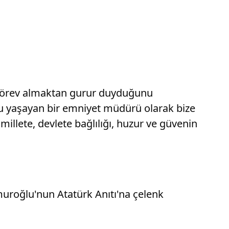
de görev almaktan gurur duyduğunu
urunu yaşayan bir emniyet müdürü olarak bize
illete, devlete bağlılığı, huzur ve güvenin
uroğlu'nun Atatürk Anıtı'na çelenk